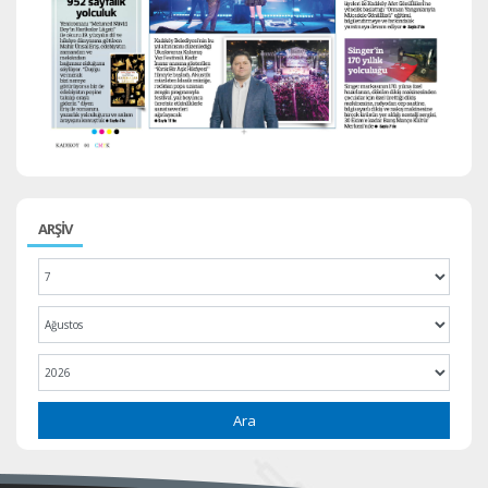
ARŞİV
Ara