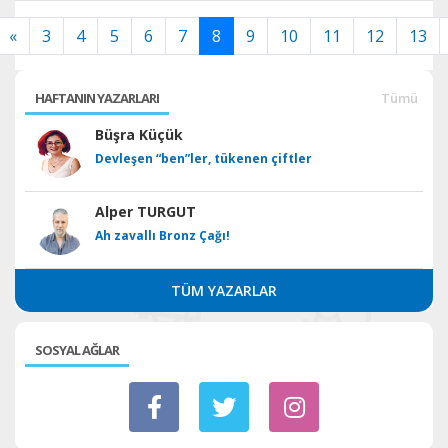
«
3
4
5
6
7
8
9
10
11
12
13
HAFTANIN YAZARLARI
Tümü
Büşra Küçük
Devleşen “ben”ler, tükenen çiftler
Alper TURGUT
Ah zavallı Bronz Çağı!
TÜM YAZARLAR
SOSYAL AĞLAR