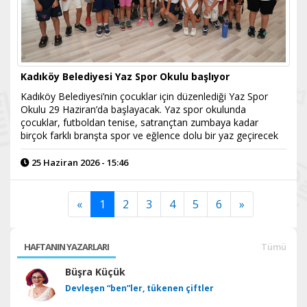
Kadıköy Belediyesi Yaz Spor Okulu başlıyor
Kadıköy Belediyesi’nin çocuklar için düzenlediği Yaz Spor
Okulu 29 Haziran’da başlayacak. Yaz spor okulunda
çocuklar, futboldan tenise, satrançtan zumbaya kadar
birçok farklı branşta spor ve eğlence dolu bir yaz geçirecek
25 Haziran 2026 - 15:46
«
1
2
3
4
5
6
»
HAFTANIN YAZARLARI
Tümü
Büşra Küçük
Devleşen “ben”ler, tükenen çiftler