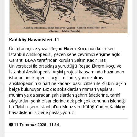
Kadıköy Havadisleri-11
Ünlü tarihçi ve yazar Reşad Ekrem Koçu'nun kült eseri
İstanbul Ansiklopedisi, geçen sene çevrimiçi erişime açıldı.
Garanti BBVA tarafından kurulan Salt’ın Kadir Has
Üniversitesi ile ortaklaşa yürüttüğü Reşad Ekrem Koçu ve
İstanbul Ansiklopedisi Arşivi projesi kapsamında hazırlanan
istanbulansiklopedisi.org sitesinde, yarım kalmış
ansiklopedinin G harfine kadarki basılı ciltleri ile 40 bini aşkın
belge bulunuyor. Biz de; sokaklardan mimari yapılara,
mühim ya da sıradan şahıslardan şehrin âdetlerine, tarihî
olaylardan şehir efsanelerine dek pek çok konunun işlendiği
bu “Muhteşem İstanbul'un Muazzam Kütüğü”nden Kadıköy
havadislerini sizlerle paylaşıyoruz.
11 Temmuz 2026 - 11:54