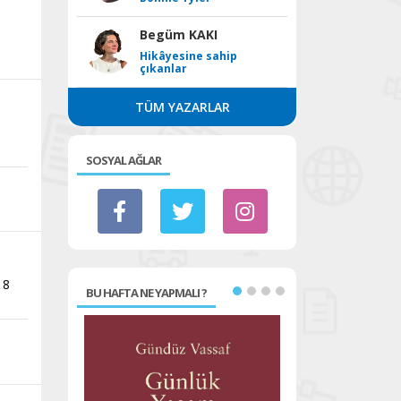
Begüm KAKI
Hikâyesine sahip
çıkanlar
TÜM YAZARLAR
SOSYAL AĞLAR
18
BU HAFTA NE YAPMALI ?