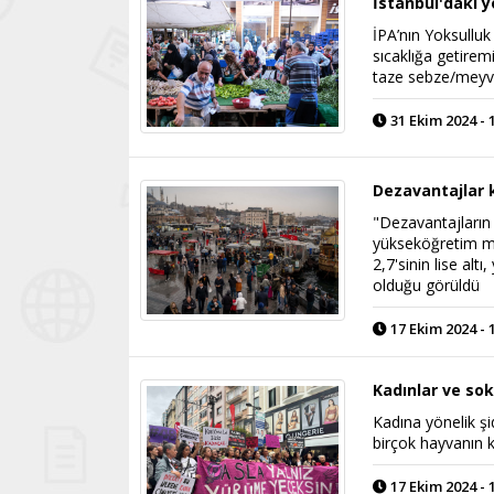
İstanbul'daki y
İPA’nın Yoksulluk 
sıcaklığa getirem
taze sebze/meyv
31 Ekim 2024 - 
Dezavantajlar k
"Dezavantajların
yükseköğretim me
2,7'sinin lise al
olduğu görüldü
17 Ekim 2024 - 
Kadınlar ve sok
Kadına yönelik şi
birçok hayvanın k
17 Ekim 2024 - 