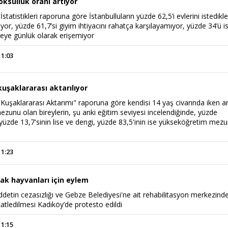
oksulluk oranı artıyor
İstatistikleri raporuna göre İstanbulluların yüzde 62,5’i evlerini istedikle
iyor, yüzde 61,7’si giyim ihtiyacını rahatça karşılayamıyor, yüzde 34’ü i
eye günlük olarak erişemiyor
11:03
uşaklararası aktarılıyor
 Kuşaklararası Aktarımı" raporuna göre kendisi 14 yaş civarında iken a
zunu olan bireylerin, şu anki eğitim seviyesi incelendiğinde, yüzde
tı, yüzde 13,7'sinin lise ve dengi, yüzde 83,5'inin ise yükseköğretim mez
11:23
ak hayvanları için eylem
ddetin cezasızlığı ve Gebze Belediyesi'ne ait rehabilitasyon merkezind
atledilmesi Kadıköy’de protesto edildi
11:15