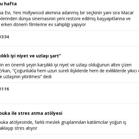
u hafta
 Evi, Yeni Hollywood akımına adanmış bir seçkinin yanı sıra Macar
klerinden dünya sinemasının yeni restore edilmiş başyapıtlarına ve
erken dönem filmlerine ev sahipliği yapıyor
13:34
ılıklı iyi niyet ve uzlaşı şart”
çin en önemli şeyin karşılıklı iyi niyet ve uzlaşı olduğunun altını çizen
Erkan, “Çoğunlukla hem uzun süreli ilişkilerde hem de evliliklerde yıkıcı
e uzlaşının yitirilmesi” dedi
Haftanın Sinevizyonu
Haftanın Pusulası
11:16
buka ile stres atma atölyesi
uka atölyesinde, farklı meslek gruplarından katılımcılar yoğun iş
laşıp stres atıyor