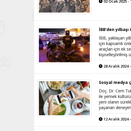
02 Ocak 2025 - 
İBB’den yılbaşı 
İBB, yaklaşan yıl
için kapsamlı önl
araçları için ek s
kişiselleştirilmiş
28 Aralık 2024 -
Sosyal medya 
Doç. Dr. Cem Tut
ile yemek kültürü
yeni olanın sürekl
yaşanan deneyim ö
12 Aralık 2024 -