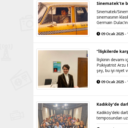
Sinematek’te b
Sinematek/Sinema
sinemasının klasi
Germain Dulac’ın 
09 Ocak 2025 - 
“İlişkilerde karş
İlişkinin devamı i
Psikiyatrist Arzu 
şey, bu iyi niyet v
09 Ocak 2025 - 
Kadıköy'de dar
Kadıköy'deki darb
temposundan uzak