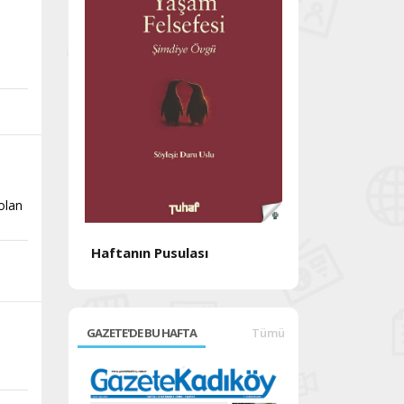
 olan
Haftanın Pusulası
Haftanın Pusul
GAZETE'DE BU HAFTA
Tümü