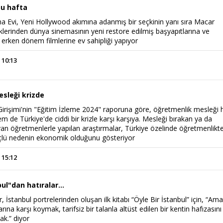
bu hafta
 Evi, Yeni Hollywood akımına adanmış bir seçkinin yanı sıra Macar
klerinden dünya sinemasının yeni restore edilmiş başyapıtlarına ve
erken dönem filmlerine ev sahipliği yapıyor
 10:13
sleği krizde
irişimi'nin "Eğitim İzleme 2024" raporuna göre, öğretmenlik mesleği
 de Türkiye'de ciddi bir krizle karşı karşıya. Mesleği bırakan ya da
yan öğretmenlerle yapılan araştırmalar, Türkiye özelinde öğretmenlikt
çlü nedenin ekonomik olduğunu gösteriyor
 15:12
ul"dan hatıralar...
 İstanbul portrelerinden oluşan ilk kitabı “Öyle Bir İstanbul” için, “Am
arına karşı koymak, tarifsiz bir talanla altüst edilen bir kentin hafızasını
k.” diyor