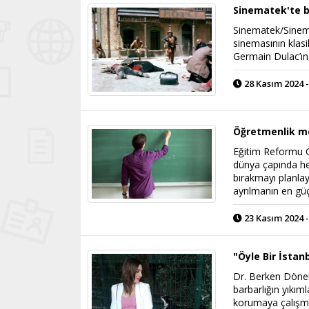
Sinematek'te 
Sinematek/Sinema
sinemasının klasi
Germain Dulac’ın 
28 Kasım 2024 -
Öğretmenlik me
Eğitim Reformu G
dünya çapında hem
bırakmayı planla
ayrılmanın en gü
23 Kasım 2024 -
"Öyle Bir İstanb
Dr. Berken Döner,
barbarlığın yıkıml
korumaya çalışma