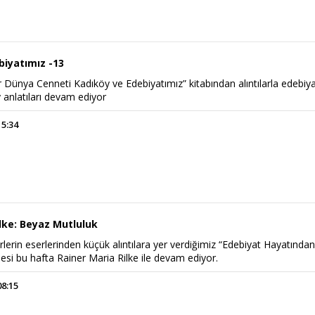
biyatımız -13
r Dünya Cenneti Kadıköy ve Edebiyatımız” kitabından alıntılarla edebiy
 anlatıları devam ediyor
15:34
ilke: Beyaz Mutluluk
rlerin eserlerinden küçük alıntılara yer verdiğimiz “Edebiyat Hayatında
esi bu hafta Rainer Maria Rilke ile devam ediyor.
08:15