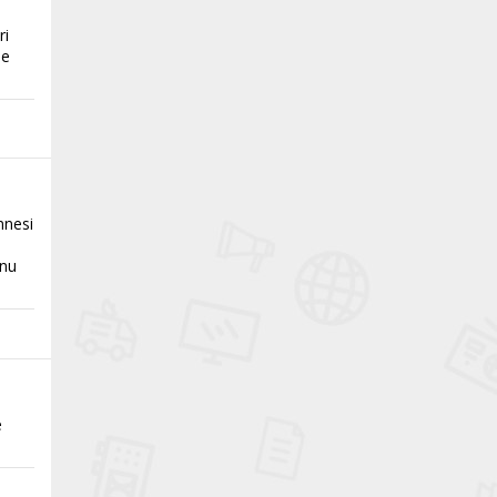
ri
se
nnesi
unu
e