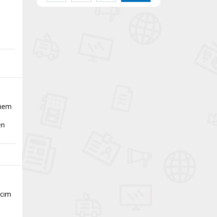
 hem
en
acım