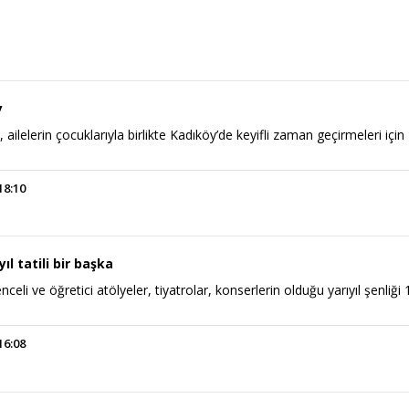
y
 ailelerin çocuklarıyla birlikte Kadıköy’de keyifli zaman geçirmeleri için
18:10
ıl tatili bir başka
nceli ve öğretici atölyeler, tiyatrolar, konserlerin olduğu yarıyıl şenliği 
16:08