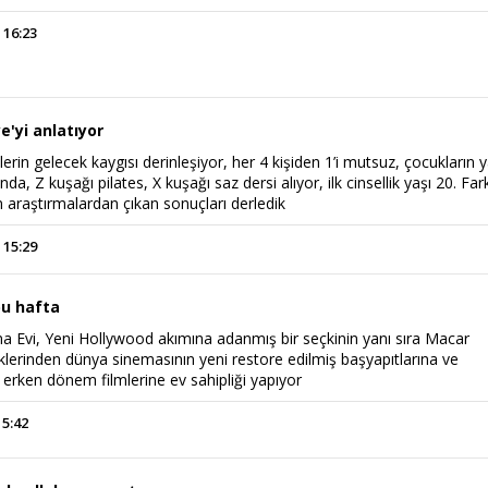
 16:23
e'yi anlatıyor
erin gelecek kaygısı derinleşiyor, her 4 kişiden 1’i mutsuz, çocukların y
da, Z kuşağı pilates, X kuşağı saz dersi alıyor, ilk cinsellik yaşı 20. Fark
 araştırmalardan çıkan sonuçları derledik
 15:29
bu hafta
 Evi, Yeni Hollywood akımına adanmış bir seçkinin yanı sıra Macar
klerinden dünya sinemasının yeni restore edilmiş başyapıtlarına ve
erken dönem filmlerine ev sahipliği yapıyor
15:42