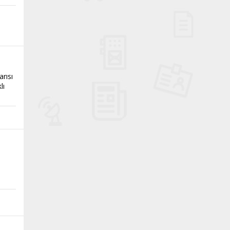
arısı
lı