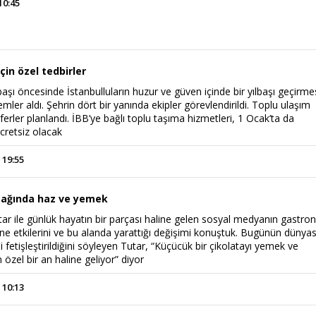
10:45
için özel tedbirler
başı öncesinde İstanbulluların huzur ve güven içinde bir yılbaşı geçirme
emler aldı. Şehrin dört bir yanında ekipler görevlendirildi. Toplu ulaşım
eferler planlandı. İBB’ye bağlı toplu taşıma hizmetleri, 1 Ocak’ta da
 ücretsiz olacak
 19:55
çağında haz ve yemek
ar ile günlük hayatın bir parçası haline gelen sosyal medyanın gastro
ne etkilerini ve bu alanda yarattığı değişimi konuştuk. Bugünün dünya
i fetişleştirildiğini söyleyen Tutar, “Küçücük bir çikolatayı yemek ve
zel bir an haline geliyor” diyor
 10:13