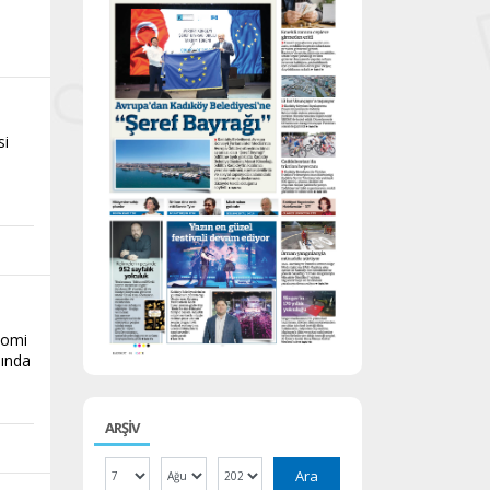
si
nomi
sında
ARŞİV
Ara