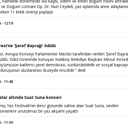
r, hamilelik döneminde sıvı kaybı, ödem ve erken doğum riskini artırabil
rı ve Doğum Uzmanı Op. Dr. Nuri Ceydeli, yaz aylarında anne adayların
eken 11 kritik öneriyi paylaştı
 - 12:19
esi’ne ‘Şeref Bayrağı’ ödülü
i, Avrupa Konseyi Parlamenter Meclisi tarafından verilen ‘Şeref Bayra
rüldü. Ödül töreninde konuşan Kadıköy Belediye Başkanı Mesut Kösed
y’ümüzün katılımcı yerel demokrasi, sürdürülebilirlik ve sosyal kapsayıc
ı duruşunun uluslararası düzeyde tescilidir.” dedi
 - 11:48
ızlar altında Suat Suna konseri
mış Yaz Festivali'nin ikinci gününde sahne alan Suat Suna, sevilen
kseverlere unutulmaz bir yaz akşamı yaşattı
 - 11:39