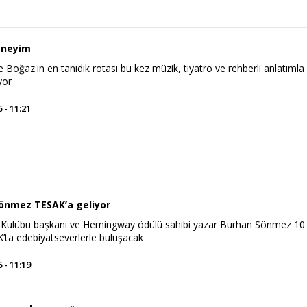
deneyim
le Boğaz'ın en tanıdık rotası bu kez müzik, tiyatro ve rehberli anlatımla
yor
 - 11:21
önmez TESAK’a geliyor
N Kulübü başkanı ve Hemingway ödülü sahibi yazar Burhan Sönmez 10
’ta edebiyatseverlerle buluşacak
 - 11:19