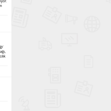
iyor.
ın
ğı’
ağı,
ılık