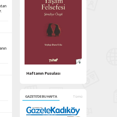
ktan
r.
sanın
Haftanın Pusulası
Haftanın Pusul
n
GAZETE'DE BU HAFTA
Tümü