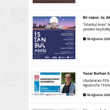
Bir vapur, üç 
“İstanbul Arası” i
yeniden keşfedili
06 Ağustos 2026
Yazar Burhan S
Uluslararası PE
Ağustos’ta TESAK
06 Ağustos 2026