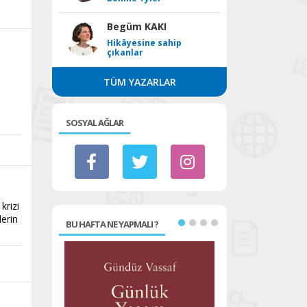
Begüm KAKI
Hikâyesine sahip
çıkanlar
TÜM YAZARLAR
SOSYAL AĞLAR
krizi
lerin
BU HAFTA NE YAPMALI ?