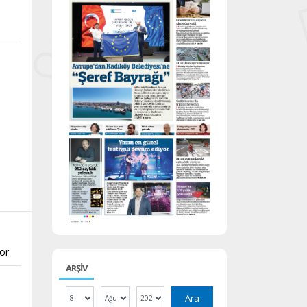
yor
ARŞİV
Ara