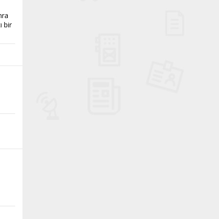
nra
 bir