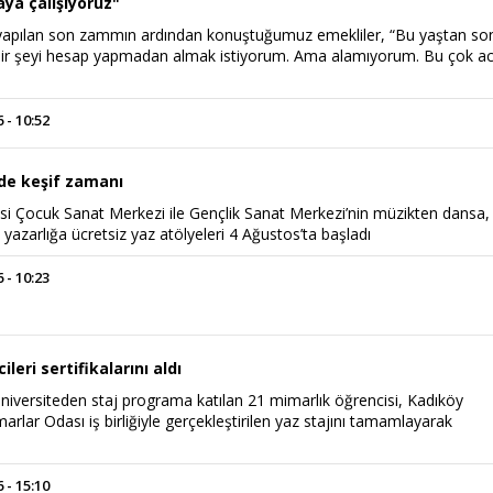
ya çalışıyoruz"
yapılan son zammın ardından konuştuğumuz emekliler, “Bu yaştan so
 bir şeyi hesap yapmadan almak istiyorum. Ama alamıyorum. Bu çok acı
 - 10:52
nde keşif zamanı
si Çocuk Sanat Merkezi ile Gençlik Sanat Merkezi’nin müzikten dansa,
 yazarlığa ücretsiz yaz atölyeleri 4 Ağustos’ta başladı
 - 10:23
leri sertifikalarını aldı
üniversiteden staj programa katılan 21 mimarlık öğrencisi, Kadıköy
arlar Odası iş birliğiyle gerçekleştirilen yaz stajını tamamlayarak
 - 15:10