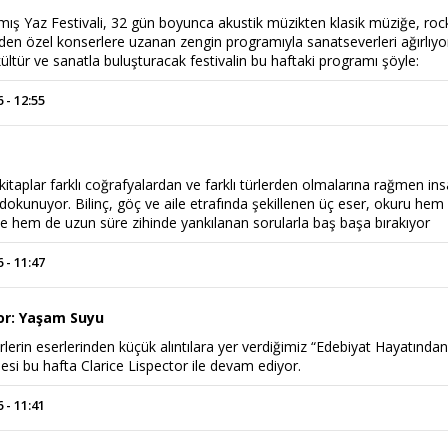
amış Yaz Festivali, 32 gün boyunca akustik müzikten klasik müziğe, roc
rden özel konserlere uzanan zengin programıyla sanatseverleri ağırlıyo
ültür ve sanatla buluşturacak festivalin bu haftaki programı şöyle:
 - 12:55
kitaplar farklı coğrafyalardan ve farklı türlerden olmalarına rağmen in
dokunuyor. Bilinç, göç ve aile etrafında şekillenen üç eser, okuru hem
le hem de uzun süre zihinde yankılanan sorularla baş başa bırakıyor
Haftanın Sinevizyonu
 - 11:47
Haftanın Pusulası
tor: Yaşam Suyu
rlerin eserlerinden küçük alıntılara yer verdiğimiz “Edebiyat Hayatında
esi bu hafta Clarice Lispector ile devam ediyor.
 - 11:41