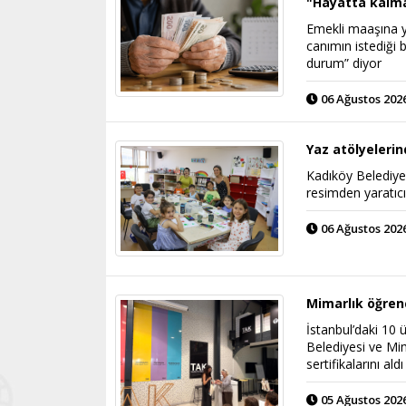
"Hayatta kalma
Emekli maaşına 
canımın istediği
durum” diyor
06 Ağustos 2026
Yaz atölyeleri
Kadıköy Belediye
resimden yaratıcı
06 Ağustos 2026
Mimarlık öğrenci
İstanbul’daki 10 
Belediyesi ve Mim
sertifikalarını aldı
05 Ağustos 2026