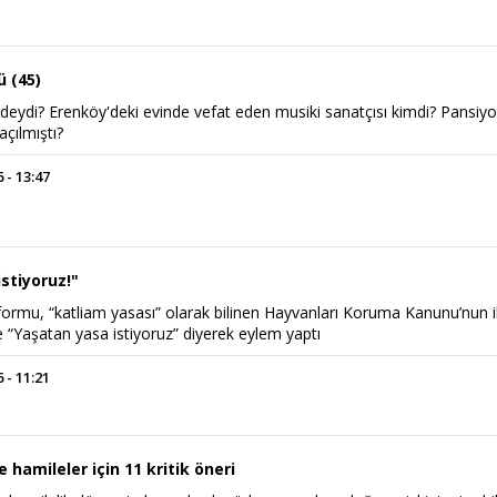
ü (45)
eydi? Erenköy'deki evinde vefat eden musiki sanatçısı kimdi? Pansiyo
açılmıştı?
 - 13:47
stiyoruz!"
formu, “katliam yasası” olarak bilinen Hayvanları Koruma Kanunu’nun i
e “Yaşatan yasa istiyoruz” diyerek eylem yaptı
 - 11:21
hamileler için 11 kritik öneri