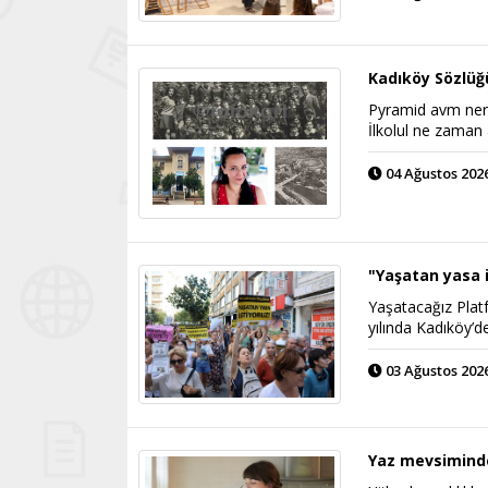
Kadıköy Sözlüğ
Pyramid avm nerd
İlkolul ne zaman 
04 Ağustos 2026
"Yaşatan yasa i
Yaşatacağız Plat
yılında Kadıköy’d
03 Ağustos 2026
Yaz mevsiminde 