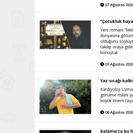
07 Ağustos 2026
“Çocukluk haya
Yeni romanı “Mehm
dünyasına götür
olduğunu söylüyo
takılıp oraya gide
konuştuk
07 Ağustos 2026
Yaz sıcağı kalb
Kardiyoloji Uzman
görülme riskini ya
büyük önem taşıd
06 Ağustos 2026
Kalamış’ta bu 