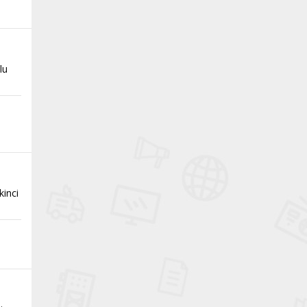
lu
kinci