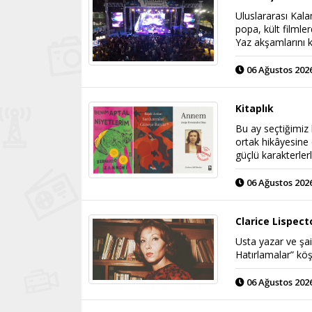
Uluslararası Kal
popa, kült filmle
Yaz akşamlarını k
06 Ağustos 2026
Kitaplık
Bu ay seçtiğimiz 
ortak hikâyesine 
güçlü karakterler
06 Ağustos 2026
Clarice Lispec
Usta yazar ve şai
Hatırlamalar” köş
06 Ağustos 2026