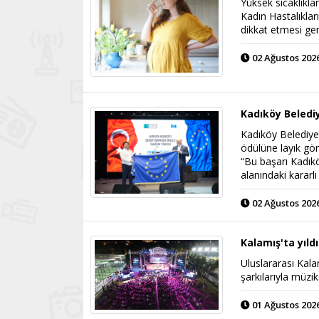
Yüksek sıcaklıkla
Kadın Hastalıkla
dikkat etmesi ger
02 Ağustos 2026
Kadıköy Belediy
Kadıköy Belediyes
ödülüne layık gö
“Bu başarı Kadıkö
alanındaki kararl
02 Ağustos 2026
Kalamış'ta yıld
Uluslararası Kala
şarkılarıyla müzi
01 Ağustos 2026