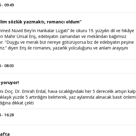
 - 09:49
lim sözlük yazmaktı, romancı oldum”
ed Nüvid Bey'in Harikalar Lügati” ile okuru 19. yüzyılın dil ve hikâye
en Mahir Ünsal Eriş, edebiyatın zamandan ve mekândan bağımsız
r. “Duygu ve merak bizi nereye götürüyorsa biz de edebiyatın peşine
riz.” diyen Eriş ile romanını, yazarlık yolculuğunu ve anlam arayışını
 - 08:03
i yoruyor!
ı Doç. Dr. Emrah Erdal, hava sıcaklığındaki her 5 derecelik artışın kalp 
klaşık yüzde 5 artırdığını belirterek, yaz aylarında alınacak basit önlem
ığına dikkat çekti
 - 16:28
hafta