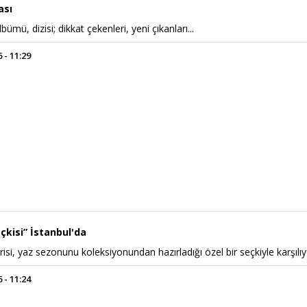
ası
lbümü, dizisi; dikkat çekenleri, yeni çıkanları...
 - 11:29
çkisi” İstanbul'da
isi, yaz sezonunu koleksiyonundan hazırladığı özel bir seçkiyle karşılı
 - 11:24