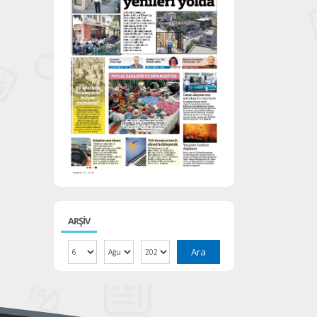
ARŞİV
Ara