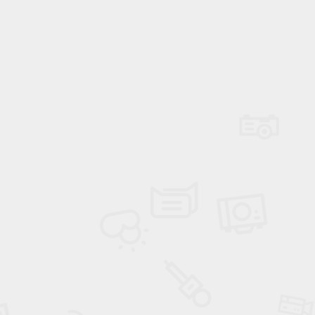
Power Ballad / Ha
Haftanın Pusulası
Şarkısı