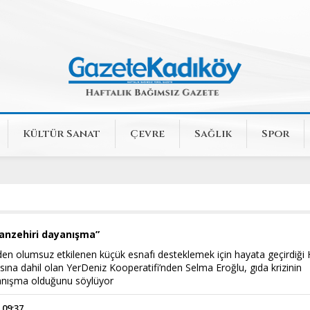
Kültür Sanat
Çevre
Sağlık
Spor
panzehiri dayanışma”
en olumsuz etkilenen küçük esnafı desteklemek için hayata geçirdiği 
ına dahil olan YerDeniz Kooperatifi’nden Selma Eroğlu, gıda krizinin
anışma olduğunu söylüyor
 09:37