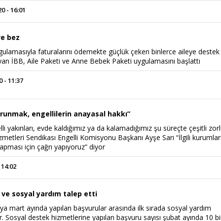
 - 16:01
e bez
gulamasıyla faturalarını ödemekte güçlük çeken binlerce aileye destek
yan İBB, Aile Paketi ve Anne Bebek Paketi uygulamasını başlattı
 - 11:37
Power Ballad / Ha
Haftanın Pusulası
Şarkısı
orunmak, engellilerin anayasal hakkı”
lli yakınları, evde kaldığımız ya da kalamadığımız şu süreçte çeşitli zorl
izmetleri Sendikası Engelli Komisyonu Başkanı Ayşe Sarı “İlgili kurumlar
yapması için çağrı yapıyoruz” diyor
 14:02
 ve sosyal yardım talep etti
a mart ayında yapılan başvurular arasında ilk sırada sosyal yardım
yor. Sosyal destek hizmetlerine yapılan başvuru sayısı şubat ayında 10 b