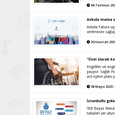
06 Temmuz 2020
Askıda mama v
Askıda Fatura uy
verilmesini sağla
30 Haziran 2020
“Özel olarak k
Engelliler ve enge
yaşıyor. Sağlık H
acil eylem planı 
08 Mayıs 2020 -
İstanbullu gıda
İBB Beyaz Masa’y
talepleri yer alı