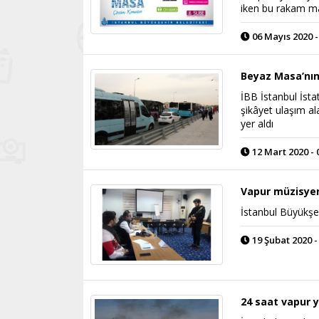
iken bu rakam mar
06 Mayıs 2020 -
Beyaz Masa’nın
İBB İstanbul İsta
şikâyet ulaşım al
yer aldı
12 Mart 2020 - 
Vapur müzisyenl
İstanbul Büyükşeh
19 Şubat 2020 -
24 saat vapur y