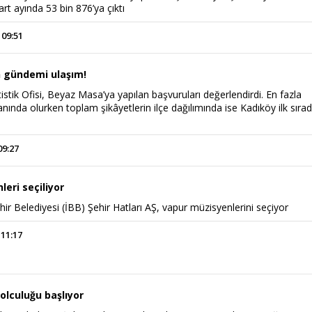
t ayında 53 bin 876’ya çıktı
 09:51
 gündemi ulaşım!
tistik Ofisi, Beyaz Masa’ya yapılan başvuruları değerlendirdi. En fazla
anında olurken toplam şikâyetlerin ilçe dağılımında ise Kadıköy ilk sıra
09:27
eri seçiliyor
ir Belediyesi (İBB) Şehir Hatları AŞ, vapur müzisyenlerini seçiyor
 11:17
olculuğu başlıyor