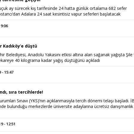
buçuk ay sürecek kış tarifesinde 24 hatta günlük ortalama 682 sefer
tancı’dan Adalara 24 saat kesintisiz vapur seferleri başlatacak
19:06
r Kadıköy’e düştü
ir Belediyesi, Anadolu Yakasını etkisi altına alan sağanak yağışta Şile
kareye 40 kilograma kadar yağış düştüğünü açıkladı
 - 15:47
ndı, sıra tercihlerde!
umları Sınavı (YKS)’nın açıklanmasıyla tercih dönemi telaşı başladı. İ
inde bulunduğu merkezlerde üniversite adaylarına ücretsiz danışmanlık
 - 12:51