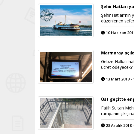
Şehir Hatları y
Şehir Hatları’nın
düzenlenen seferl
10 Haziran 2019
Marmaray açıld
Gebze-Halkalı hat
ücret ödeyecek?
13 Mart 2019 - 
Üst geçitte eng
Fatih Sultan Mehm
rampanın çıkışın
28 Aralık 2018 -