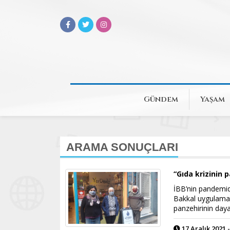
Gündem
Yaşam
ARAMA SONUÇLARI
“Gıda krizinin 
İBB’nin pandemid
Bakkal uygulamas
panzehirinin day
17 Aralık 2021 -