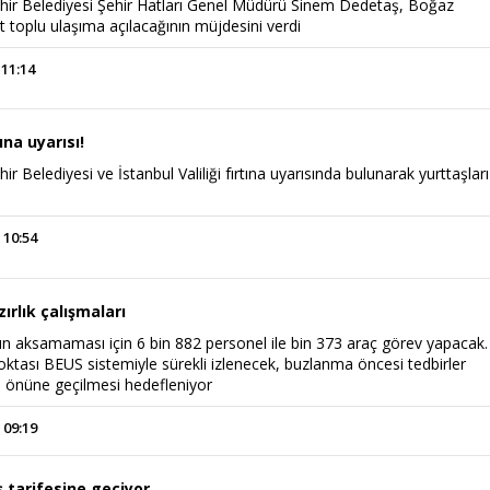
hir Belediyesi Şehir Hatları Genel Müdürü Sinem Dedetaş, Boğaz
at toplu ulaşıma açılacağının müjdesini verdi
 11:14
ına uyarısı!
r Belediyesi ve İstanbul Valiliği fırtına uyarısında bulunarak yurttaşları
 10:54
ırlık çalışmaları
tın aksamaması için 6 bin 882 personel ile bin 373 araç görev yapacak.
noktası BEUS sistemiyle sürekli izlenecek, buzlanma öncesi tedbirler
ın önüne geçilmesi hedefleniyor
 09:19
ış tarifesine geçiyor