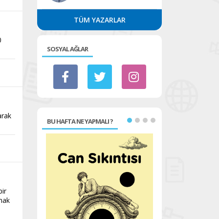
TÜM YAZARLAR
0
SOSYAL AĞLAR
arak
BU HAFTA NE YAPMALI ?
bir
şmak