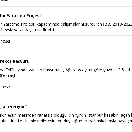
hir Yaratma Projesi”
ir Yaratma Projesi” kapsamında çalışmalarını sürdüren İBB, 2019-202
4 evsiz vatandaşı misafir etti
 13:52
rekor başvuru
a Eylül ayında yapılan başvurular, Ağustos ayına göre yüzde 12,5 art
8’e ulaştı
 10:57
, acı veriyor”
rkinleştirilmesinden rahatsız olduğu için ‘Çirkin İstanbul’ hesabını açan 
entin itina ile çirkinleştirilmesinden duyduğum acıyı başkalarıyla payla