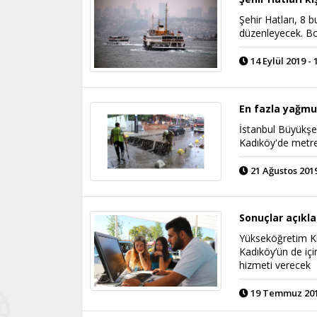
Şehir Hatları, 8 
düzenleyecek. Bos
14 Eylül 2019 - 
En fazla yağmu
İstanbul Büyükşeh
Kadıköy'de metre
21 Ağustos 2019
Sonuçlar açıkla
Yükseköğretim Kur
Kadıköy’ün de iç
hizmeti verecek
19 Temmuz 2019