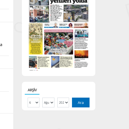
da
ARŞİV
Ara