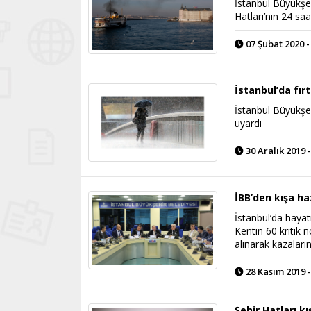
İstanbul Büyükşe
Hatları’nın 24 sa
07 Şubat 2020 -
İstanbul’da fırt
İstanbul Büyükşehi
uyardı
30 Aralık 2019 -
İBB’den kışa haz
İstanbul’da haya
Kentin 60 kritik 
alınarak kazalar
28 Kasım 2019 -
Şehir Hatları k