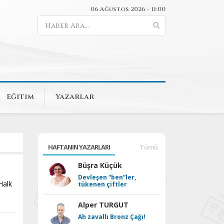
06 Ağustos 2026 - 11:00
Eğitim
Yazarlar
HAFTANIN YAZARLARI
Tümü
Büşra Küçük
Devleşen “ben”ler,
Halk
tükenen çiftler
Alper TURGUT
Ah zavallı Bronz Çağı!