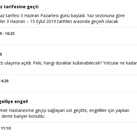
az tarifesine geçti
 yaz tarifesi 3 Haziran Pazartesi günü başladı. Yaz sezonuna göre
er 3 Haziran – 15 Eylül 2019 tarihleri arasında geçerli olacak
 - 16:23
ı
tı ulaşıma açıldı. Peki, hangi duraklar kullanabilecek? Yolcular ne kada
14:26
elliye engel!
et Hastanesi’ne geçişi sağlayan üst geçitte, engelliler için yapılan
a demir bariyer konuldu
 11:10