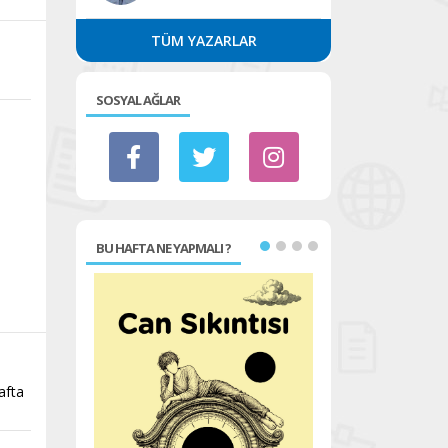
TÜM YAZARLAR
SOSYAL AĞLAR
BU HAFTA NE YAPMALI ?
afta