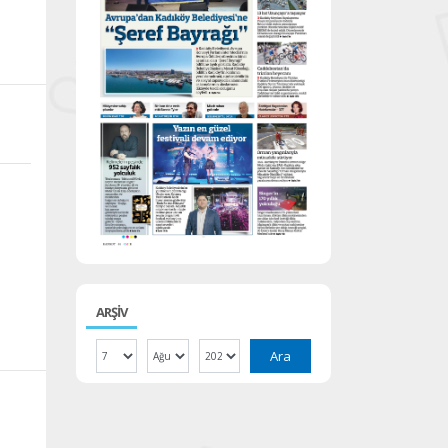
ARŞİV
Ara