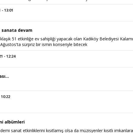
 - 13:01
da sanata devam
klaşık 51 etkinliğe ev sahipliği yapacak olan Kadıköy Belediyesi Kalam
 Ağustos'ta sürpriz bir ismin konseriyle bitecek
 - 12:24
sı...
 10:22
i albümleri
emi sanat etkinliklerini kısıtlamış olsa da müzisyenler kısıtlı imkanlar