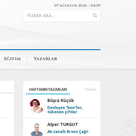
07 Ağustos 2026 - 04:59
Eğitim
Yazarlar
HAFTANIN YAZARLARI
Tümü
Büşra Küçük
Devleşen “ben”ler,
tükenen çiftler
Alper TURGUT
Ah zavallı Bronz Çağı!