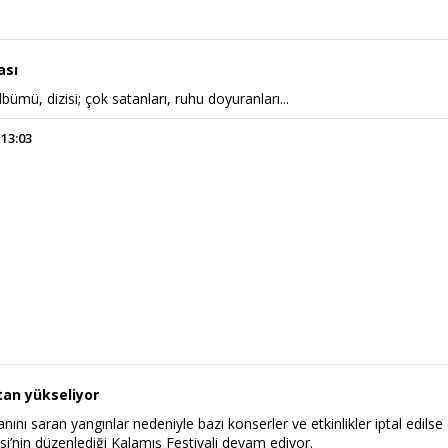
ası
lbümü, dizisi; çok satanları, ruhu doyuranları...
 13:03
tan yükseliyor
nını saran yangınlar nedeniyle bazı konserler ve etkinlikler iptal edilse
i’nin düzenlediği Kalamış Festivali devam ediyor.