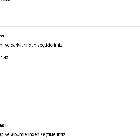
ası
lm ve şarkılarından seçtiklerimiz
11:43
ası
tap ve albümlerinden seçtiklerimiz