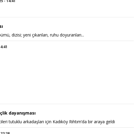
 - 14:41
sı
ümü, dizisi; yeni çıkanları, ruhu doyuranları...
14:41
Power Ballad / Ha
Haftanın Pusulası
Şarkısı
çlik dayanışması
ileri tutuklu arkadaşları için Kadıköy Rıhtım’da bir araya geldi
 22:28