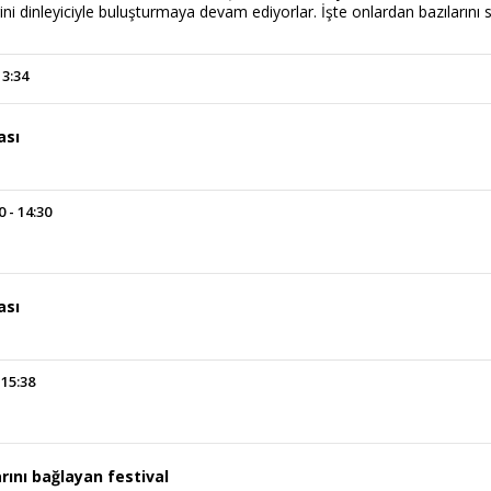
i dinleyiciyle buluşturmaya devam ediyorlar. İşte onlardan bazılarını s
13:34
ası
 - 14:30
ası
 15:38
rını bağlayan festival