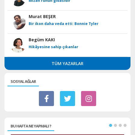
Mizah ruhun gıdasıdır
Murat BEŞER
Bir ikon daha veda etti: Bonnie Tyler
Begüm KAKI
Hikâyesine sahip çıkanlar
TÜM YAZARLAR
SOSYAL AĞLAR
BU HAFTA NE YAPMALI ?