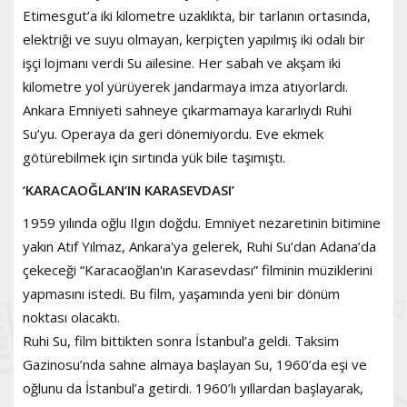
Etimesgut’a iki kilometre uzaklıkta, bir tarlanın ortasında,
elektriği ve suyu olmayan, kerpiçten yapılmış iki odalı bir
işçi lojmanı verdi Su ailesine. Her sabah ve akşam iki
kilometre yol yürüyerek jandarmaya imza atıyorlardı.
Ankara Emniyeti sahneye çıkarmamaya kararlıydı Ruhi
Su’yu. Operaya da geri dönemiyordu. Eve ekmek
götürebilmek için sırtında yük bile taşımıştı.
‘KARACAOĞLAN’IN KARASEVDASI’
1959 yılında oğlu Ilgın doğdu. Emniyet nezaretinin bitimine
yakın Atıf Yılmaz, Ankara'ya gelerek, Ruhi Su’dan Adana’da
çekeceği “Karacaoğlan'ın Karasevdası” filminin müziklerini
yapmasını istedi. Bu film, yaşamında yeni bir dönüm
noktası olacaktı.
Ruhi Su, film bittikten sonra İstanbul’a geldi. Taksim
Gazinosu’nda sahne almaya başlayan Su, 1960’da eşi ve
oğlunu da İstanbul’a getirdi. 1960’lı yıllardan başlayarak,