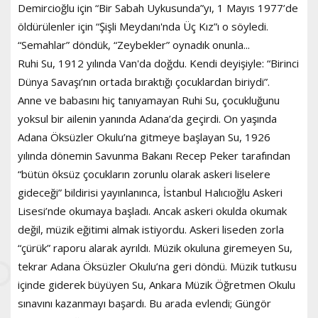
Demircioğlu için “Bir Sabah Uykusunda”yı, 1 Mayıs 1977’de
öldürülenler için “Şişli Meydanı'nda Üç Kız”ı o söyledi.
“Semahlar” döndük, “Zeybekler” oynadık onunla...
Ruhi Su, 1912 yılında Van'da doğdu. Kendi deyişiyle: “Birinci
Dünya Savaşı’nın ortada bıraktığı çocuklardan biriydi”.
Anne ve babasını hiç tanıyamayan Ruhi Su, çocukluğunu
yoksul bir ailenin yanında Adana’da geçirdi. On yaşında
Adana Öksüzler Okulu’na gitmeye başlayan Su, 1926
yılında dönemin Savunma Bakanı Recep Peker tarafından
“bütün öksüz çocukların zorunlu olarak askeri liselere
gideceği” bildirisi yayınlanınca, İstanbul Halıcıoğlu Askeri
Lisesi’nde okumaya başladı. Ancak askeri okulda okumak
değil, müzik eğitimi almak istiyordu. Askeri liseden zorla
“çürük” raporu alarak ayrıldı. Müzik okuluna giremeyen Su,
tekrar Adana Öksüzler Okulu’na geri döndü. Müzik tutkusu
içinde giderek büyüyen Su, Ankara Müzik Öğretmen Okulu
sınavını kazanmayı başardı. Bu arada evlendi; Güngör