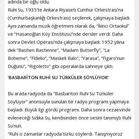
adında bir oğlu oldu.
Ruhi Su, 1935'te Ankara Riyaseti Cumhur Orkestrası’na
(Cumhurbaşkanlığı Orkestrası) seçilerek, çalışmaya başladı.
Aynı zamanda müzik öğretmeni olarak da, “İkinci Ortaokul”
ve “Hasanoğlan Köy Enstitüsü”nde dersler verdi. Daha
sonra Devlet Operası’nda çalışmaya başladı. 1952 yılına
dek “Bastien Bastienne”, “Madam Butterfly”, “La
Boheme”, “Fidelio”, “Maskeli Balo”, “Yarasa”, “Figaro’nun
Düğünü”, “Rigoletto” gibi operalarda sahneye çıktı.
‘BASBARİTON RUHİ SU TÜRKÜLER SÖYLÜYOR’
Bu arada radyoda da “Basbariton Ruhi Su Türküler
Söylüyor” anonsuyla sunulan bir radyo programı yapmaya
başladı. Büyük ilgi gördü programı. Daha sonra cezaevinde
evleneceği Sıdıka Su, kendisinden önce sesini tanımıştı Ruhi
Su'nun.
“Ruhi o zamanlar radyoda türkü söylerdi. Tanışmıyoruz