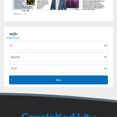
ARŞİV
Ara