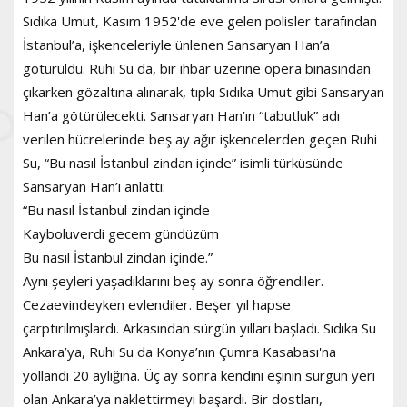
Sıdıka Umut, Kasım 1952'de eve gelen polisler tarafından
İstanbul’a, işkenceleriyle ünlenen Sansaryan Han’a
götürüldü. Ruhi Su da, bir ihbar üzerine opera binasından
çıkarken gözaltına alınarak, tıpkı Sıdıka Umut gibi Sansaryan
Han’a götürülecekti. Sansaryan Han’ın “tabutluk” adı
verilen hücrelerinde beş ay ağır işkencelerden geçen Ruhi
Su, “Bu nasıl İstanbul zindan içinde” isimli türküsünde
Sansaryan Han’ı anlattı:
“Bu nasıl İstanbul zindan içinde
Kayboluverdi gecem gündüzüm
Bu nasıl İstanbul zindan içinde.”
Aynı şeyleri yaşadıklarını beş ay sonra öğrendiler.
Cezaevindeyken evlendiler. Beşer yıl hapse
çarptırılmışlardı. Arkasından sürgün yılları başladı. Sıdıka Su
Ankara’ya, Ruhi Su da Konya’nın Çumra Kasabası'na
yollandı 20 aylığına. Üç ay sonra kendini eşinin sürgün yeri
olan Ankara’ya naklettirmeyi başardı. Bir dostları,