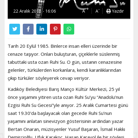
+
-
22 Aralık 2010 - 16:06
A
A
Yazdır
Tarih 20 Eylül 1985. Binlerce insan elleri üzerinde bir
cenaze taşıyor. Onları buluşturan, çiçeklerle süslenmiş
tabuttaki usta ozan Ruhi Su. O gün, ustanın cenazesine
gelenler, türkülerden korkanlara, kendi karanlıklarından
çıkıp türküler söyleyerek cevap veriyor.
Kadıköy Belediyesi Barış Manço Kültür Merkezi, 25 yıl
önce yaşamını yitiren usta ozan Ruhi Su’yu “Anadolu’nun
Ezgisi Ruhi Su Gecesi”yle anıyor. 25 Aralık Cumartesi günü
saat 19.30’da başlayacak olan gecede Ruhi Su’nun
yaşamını anlatan sinevizyon gösterisinin ardından yazar
Bertan Onaran, müzisyenler Yusuf Başaran, İsmail Hakkı
Demircioğlu, Ufuk Karakoç, Hasan Karayol ile bir söyleşi