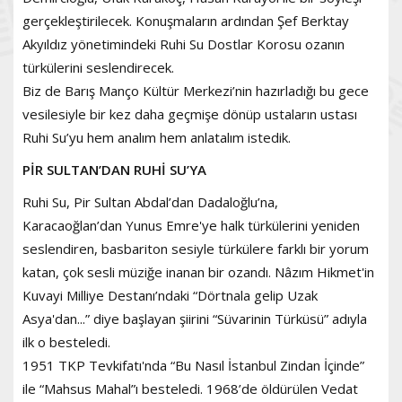
gerçekleştirilecek. Konuşmaların ardından Şef Berktay
Akyıldız yönetimindeki Ruhi Su Dostlar Korosu ozanın
türkülerini seslendirecek.
Biz de Barış Manço Kültür Merkezi’nin hazırladığı bu gece
vesilesiyle bir kez daha geçmişe dönüp ustaların ustası
Ruhi Su’yu hem analım hem anlatalım istedik.
PİR SULTAN’DAN RUHİ SU’YA
Ruhi Su, Pir Sultan Abdal’dan Dadaloğlu’na,
Karacaoğlan’dan Yunus Emre'ye halk türkülerini yeniden
seslendiren, basbariton sesiyle türkülere farklı bir yorum
katan, çok sesli müziğe inanan bir ozandı. Nâzım Hikmet'in
Kuvayi Milliye Destanı’ndaki “Dörtnala gelip Uzak
Asya'dan...” diye başlayan şiirini “Süvarinin Türküsü” adıyla
ilk o besteledi.
1951 TKP Tevkifatı'nda “Bu Nasıl İstanbul Zindan İçinde”
ile “Mahsus Mahal”ı besteledi. 1968’de öldürülen Vedat