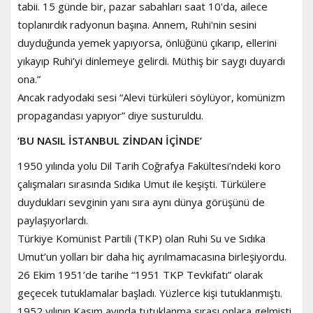
tabii. 15 günde bir, pazar sabahları saat 10'da, ailece
toplanırdık radyonun başına. Annem, Ruhi'nin sesini
duyduğunda yemek yapıyorsa, önlüğünü çıkarıp, ellerini
yıkayıp Ruhi’yi dinlemeye gelirdi. Müthiş bir saygı duyardı
ona.”
Ancak radyodaki sesi “Alevi türküleri söylüyor, komünizm
propagandası yapıyor” diye susturuldu.
‘BU NASIL İSTANBUL ZİNDAN İÇİNDE’
1950 yılında yolu Dil Tarih Coğrafya Fakültesi’ndeki koro
çalışmaları sırasında Sıdıka Umut ile keşişti. Türkülere
duydukları sevginin yanı sıra aynı dünya görüşünü de
paylaşıyorlardı.
Türkiye Komünist Partili (TKP) olan Ruhi Su ve Sıdıka
Umut’un yolları bir daha hiç ayrılmamacasına birleşiyordu.
26 Ekim 1951’de tarihe “1951 TKP Tevkifatı” olarak
geçecek tutuklamalar başladı. Yüzlerce kişi tutuklanmıştı.
1952 yılının Kasım ayında tutuklanma sırası onlara gelmişti.