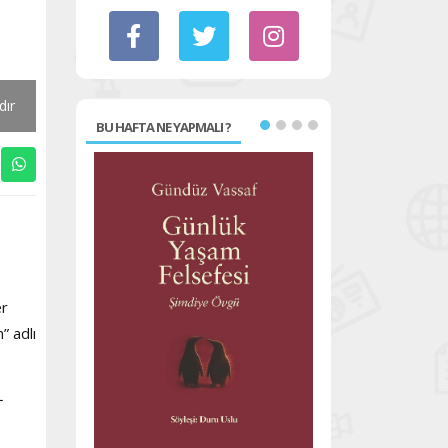
dır
BU HAFTA NE YAPMALI ?
er
” adlı
L