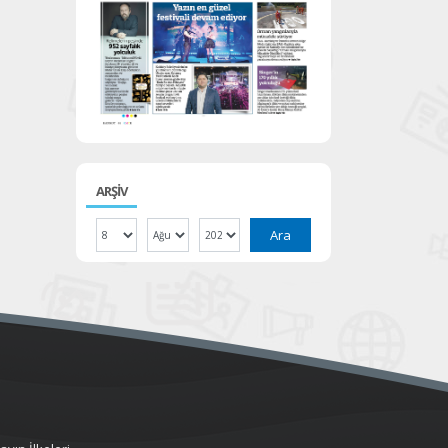
ARŞİV
Ara