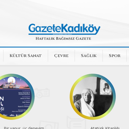
Kültür Sanat
Çevre
Sağlık
Spor
Bir vapur, üç deneyim
Atatürk Kitaplığı