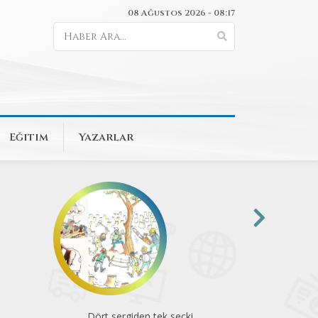
08 Ağustos 2026 - 08:17
Eğitim
Yazarlar
Dört sergiden tek seçki
Komün