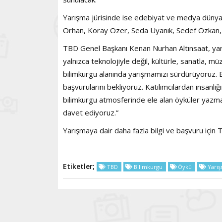
Yarışma jürisinde ise edebiyat ve medya dünya
Orhan, Koray Özer, Seda Uyanık, Sedef Özkan,
TBD Genel Başkanı Kenan Nurhan Altınsaat, yarışm
yalnızca teknolojiyle değil, kültürle, sanatla, m
bilimkurgu alanında yarışmamızı sürdürüyoruz. B
başvurularını bekliyoruz. Katılımcılardan insanlığ
bilimkurgu atmosferinde ele alan öyküler yazma
davet ediyoruz.”
Yarışmaya dair daha fazla bilgi ve başvuru için T
Etiketler;
TBD
Bilimkurgu
Öykü
Yarı