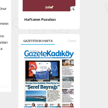
Onur
Haftanın Pusulası
Haftanın Pusul
eminin
rın
GAZETE'DE BU HAFTA
Tümü
unları
za