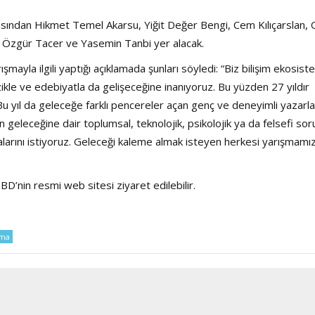
sından Hikmet Temel Akarsu, Yiğit Değer Bengi, Cem Kılıçarslan, 
 Özgür Tacer ve Yasemin Tanbi yer alacak.
Haftanın Sinevizyonu
Haftanın Pusulası
ayla ilgili yaptığı açıklamada şunları söyledi: “Biz bilişim ekosist
üzikle ve edebiyatla da gelişeceğine inanıyoruz. Bu yüzden 27 yıldır
u yıl da geleceğe farklı pencereler açan genç ve deneyimli yazarla
ın geleceğine dair toplumsal, teknolojik, psikolojik ya da felsefi sor
larını istiyoruz. Geleceği kaleme almak isteyen herkesi yarışmamı
BD’nin resmi web sitesi ziyaret edilebilir.
şma