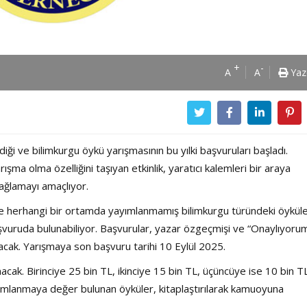
+
-
A
A
Yaz
iği ve bilimkurgu öykü yarışmasının bu yılki başvuruları başladı.
ışma olma özelliğini taşıyan etkinlik, yaratıcı kalemleri bir araya
ağlamayı amaçlıyor.
e herhangi bir ortamda yayımlanmamış bilimkurgu türündeki öykül
aşvuruda bulunabiliyor. Başvurular, yazar özgeçmişi ve “Onaylıyorum
ılacak. Yarışmaya son başvuru tarihi 10 Eylül 2025.
acak. Birinciye 25 bin TL, ikinciye 15 bin TL, üçüncüye ise 10 bin T
ayımlanmaya değer bulunan öyküler, kitaplaştırılarak kamuoyuna