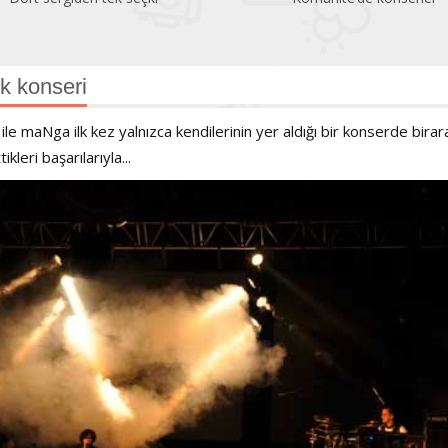
k konseri
le maNga ilk kez yalnızca kendilerinin yer aldığı bir konserde bira
kleri başarılarıyla...