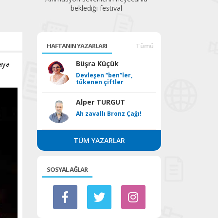
beklediği festival
HAFTANIN YAZARLARI
Tümü
raya
Büşra Küçük
Devleşen “ben”ler,
tükenen çiftler
Alper TURGUT
Ah zavallı Bronz Çağı!
TÜM YAZARLAR
SOSYAL AĞLAR