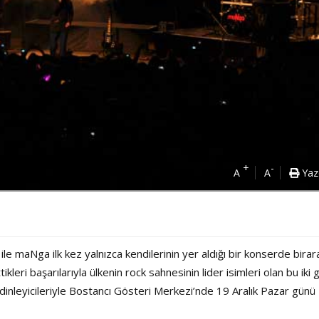
+
-
A
A
Yaz
le maNga ilk kez yalnızca kendilerinin yer aldığı bir konserde bira
tikleri başarılarıyla ülkenin rock sahnesinin lider isimleri olan bu iki 
e dinleyicileriyle Bostancı Gösteri Merkezi’nde 19 Aralık Pazar günü
Power Ballad / Ha
Haftanın Pusulası