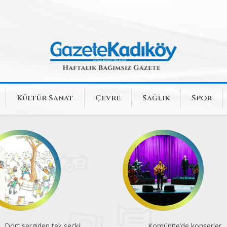
Kültür Sanat
Çevre
Sağlık
Spor
Dört sergiden tek seçki
Komünite’de konserler