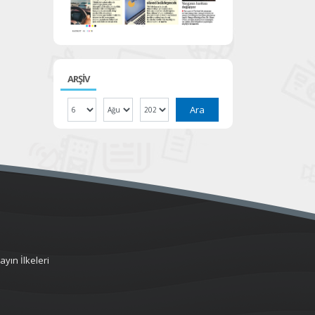
ARŞİV
Ara
ayın İlkeleri