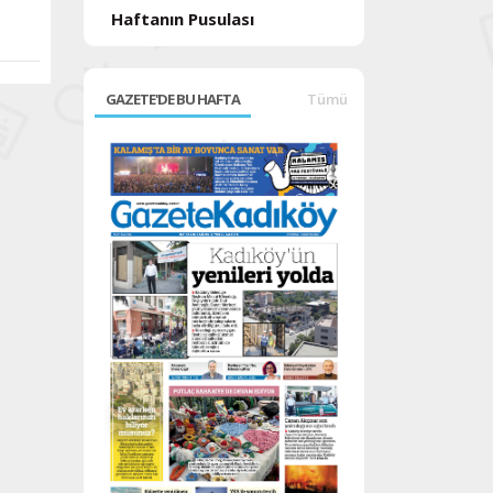
Haftanın Pusulası
GAZETE'DE BU HAFTA
Tümü