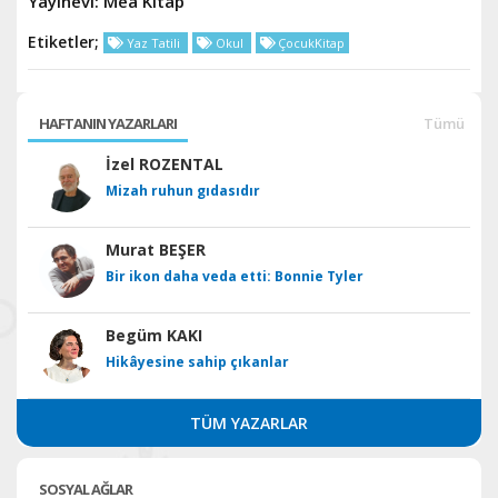
Yayınevi: Mea Kitap
Etiketler;
Yaz Tatili
Okul
ÇocukKitap
HAFTANIN YAZARLARI
Tümü
İzel ROZENTAL
Mizah ruhun gıdasıdır
Murat BEŞER
Bir ikon daha veda etti: Bonnie Tyler
Begüm KAKI
Hikâyesine sahip çıkanlar
TÜM YAZARLAR
SOSYAL AĞLAR