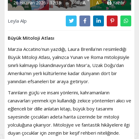
+
-
26 Haziran 2026 - 12:33
A
A
Yazdır
Leyla Alp
Büyük Mitoloji Atlası
Marzia Accatino'nun yazdığı, Laura Brenlla'nın resimlediği
Büyük Mitoloji Atlası, yalnızca Yunan ve Roma mitolojisiyle
sınırlı kalmayıp İskandinavya'dan Mısır'a, Uzak Doğu'dan
Amerika'nın yerli kültürlerine kadar dünyanın dört bir
yanından efsaneleri bir araya getiriyor.
Tanrıların güçlü ve insani yönlerini, kahramanların
canavarları yenmek için kullandığı zekice yöntemleri akıcı ve
eğlenceli bir dille anlatan kitap, büyük boy tasarımı
sayesinde çocukları adeta harita üzerinde bir mitoloji
yolculuğuna çıkarıyor. Mitolojiye ve fantastik hikâyelere ilgi
duyan çocuklar için zengin bir keşif rehberi niteliğinde.