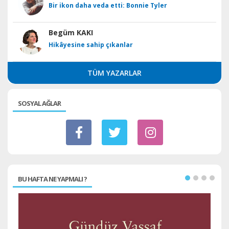
Bir ikon daha veda etti: Bonnie Tyler
Begüm KAKI
Hikâyesine sahip çıkanlar
TÜM YAZARLAR
SOSYAL AĞLAR
BU HAFTA NE YAPMALI ?