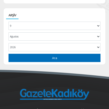
ARŞİV
Ara