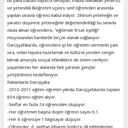
bu yana babası hayatta olmayan, maddi olanakları yetersiz
ve yetenekli ilköğretim üçüncü sınıf öğrencileri arasında
yapılan sınavla öğrenci kabul ediyor. Zihinsel yeteneğin ve
yaratıcı düşünme yeteneğinin değerlendirildiği bu sınavla
okula alınan öğrencilere, “eğitimde fırsat eşitliği”
misyonundan hareketle birçok olanak sağlanıyor.
Darüşşafaka’da, öğrencilere iyi bir öğrenim vermenin yanı
sıra, onları hayata hazırlamak ve kültürel yönden zengin
kılmak amacıyla sosyal etkinliklere de önem veriliyor;
yaşamlarının her alanında fark yaratan gençler
yetiştirilmesi hedefleniyor.
Rakamlarla Darüşşaka:
-2010-2011 eğitim-öğretim yılında Darüşşafaka'da toplam
834 öğrenci eğitim alıyor.
-Sınıflar en fazla 24 öğrenciden oluşuyor.
-Her öğretmen başına düşen öğrenci sayısı 6,1.
-Her 6 öğrenciye 1 bilgisayar düşüyor.
-Öğrenciler, 6. sınıftan itibaren İngilizce dil eğitimlerinin