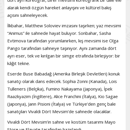
alarak kendi özgün hareket anlayışını ve kültürel bakış
açısını sahneleyecek.
İlkbahar, Matthew Soloviev imzasını taşırken; yaz mevsimi
“Animus” ile sahnede hayat buluyor. Sonbahar, Sasha
Evtimova tarafından yorumlanırken, kış mevsimi ise Olga
Pango tarafından sahneye taşınıyor. Aynı zamanda dört
ayrı eser, tek ve kırılgan bir simge etrafında birleşiyor: bir
kâğıt tekne.
Eserde Buse Babadağ (Amerika Birleşik Devletleri) konuk
sanatçı olarak dans edecek. Sophia Zonni (Kanada), Lois
Tulleners (Belçika), Fumino Nakayama (Japonya), İpek
Raazkyazim (İngiltere), Alice Franchini (İtalya), Kio Sagae
(Japonya), Jann Pisioni (İtalya) ve Türkiye’den genç bale
sanatçıları Vivaldi Dört Mevsim’de sahnede olacaklar.
Vivaldi Dört Mevsim’in sahne ve kostüm tasarımı Mayo
Store ve Elavate tarafından hazırlandı.