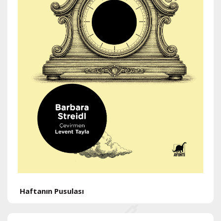
H
Haftanın Pusulası