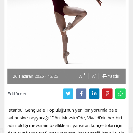
+
-
26 Haziran 2026 - 12:25
A
A
Yazdır
Editörden
İstanbul Genç Bale Topluluğu’nun yeni bir yorumla bale
sahnesine taşıyacağı “Dört Mevsim”de, Vivaldi’nin her biri
adını aldığı mevsimin özelliklerini yansıtan konçertoları için
dört ayrı koreograf, birer mevsimi koreografik bir dille ele