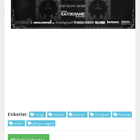
Etiketler;
sergi
müzik
konser
fotoğraf
festival
ekim
gökçe uygun
İlgili Haberler