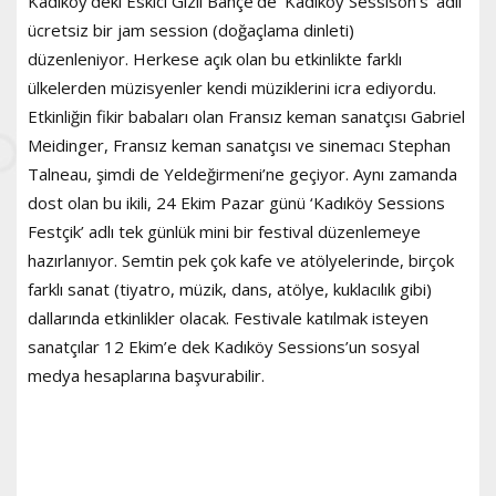
Kadıköy’deki Eskici Gizli Bahçe’de ‘Kadıköy Sessison’s’ adlı
ücretsiz bir jam session (doğaçlama dinleti)
düzenleniyor. Herkese açık olan bu etkinlikte farklı
ülkelerden müzisyenler kendi müziklerini icra ediyordu.
Etkinliğin fikir babaları olan Fransız keman sanatçısı Gabriel
Meidinger, Fransız keman sanatçısı ve sinemacı Stephan
Talneau, şimdi de Yeldeğirmeni’ne geçiyor. Aynı zamanda
dost olan bu ikili, 24 Ekim Pazar günü ‘Kadıköy Sessions
Festçik’ adlı tek günlük mini bir festival düzenlemeye
hazırlanıyor. Semtin pek çok kafe ve atölyelerinde, birçok
farklı sanat (tiyatro, müzik, dans, atölye, kuklacılık gibi)
dallarında etkinlikler olacak. Festivale katılmak isteyen
sanatçılar 12 Ekim’e dek Kadıköy Sessions’un sosyal
medya hesaplarına başvurabilir.