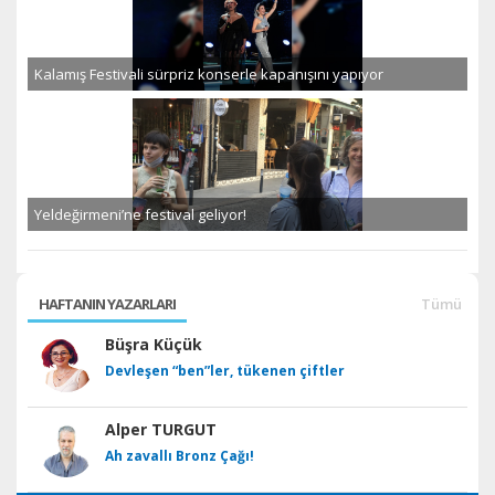
Kalamış Festivali sürpriz konserle kapanışını yapıyor
Yeldeğirmeni’ne festival geliyor!
HAFTANIN YAZARLARI
Tümü
Büşra Küçük
Devleşen “ben”ler, tükenen çiftler
Alper TURGUT
Ah zavallı Bronz Çağı!