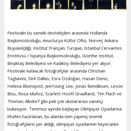
Festivalin bu seneki destekçileri arasında Hollanda
Başkonsolosluğu, Avusturya Kültür Oﬁsi, Norveç Ankara
Büyükelçiliği, Institut Français Turquie, İstanbul Cervantes
Enstitüsü / İspanya Başkonsolosluğu, Goethe Institut,
Beşiktaş Belediyesi ve Kadıköy Belediyesi yer alıyor.
Festivale katılacak fotoğrafçılar arasında Christian
Tagliavini, Dirk Dallas, Esra Özdoğan, Hasan Deniz,
Helena Blomqvist, JeeYoung Lee, Jonas Bendiksen, Levon
Biss, Rosa Muñoz, Scarlett Hooft Graaﬂand, Tim Flach ve
Thomas Albdorf gibi pek çok uluslararası sanatçı
bulunuyor. Temmuz ayında başlayan Olimpiyat Oyunlarına
ithafen hazırlanan, bu alanda isim yapmış önemli
fotoğrafçıların yer aldığı, olimpiyat oyunlarının heyecanını