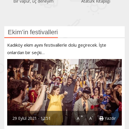
Atatürk Kitaplığı
Dört sergiden tek seçki
Ekim’in festivalleri
Kadıköy ekim ayını festivallerle dolu geçirecek. İşte
onlardan bir seçki…
+
-
29 Eylül 2021 - 12:51
A
A
Yazdır