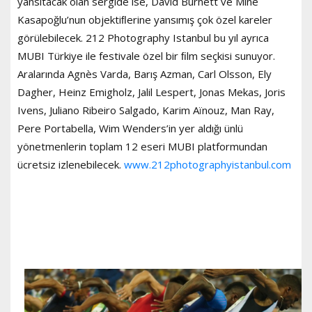
yansıtacak olan sergide ise, David Burnett ve Mine
Kasapoğlu’nun objektiﬂerine yansımış çok özel kareler
görülebilecek. 212 Photography Istanbul bu yıl ayrıca
MUBI Türkiye ile festivale özel bir ﬁlm seçkisi sunuyor.
Aralarında Agnès Varda, Barış Azman, Carl Olsson, Ely
Dagher, Heinz Emigholz, Jalil Lespert, Jonas Mekas, Joris
Ivens, Juliano Ribeiro Salgado, Karim Aïnouz, Man Ray,
Pere Portabella, Wim Wenders’in yer aldığı ünlü
yönetmenlerin toplam 12 eseri MUBI platformundan
ücretsiz izlenebilecek.
www.212photographyistanbul.com