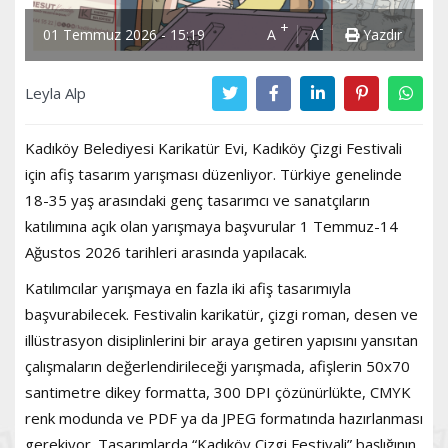
+
-
01 Temmuz 2026 - 15:19
A
A
Yazdır
Leyla Alp
Kadıköy Belediyesi Karikatür Evi, Kadıköy Çizgi Festivali
için afiş tasarım yarışması düzenliyor. Türkiye genelinde
18-35 yaş arasındaki genç tasarımcı ve sanatçıların
katılımına açık olan yarışmaya başvurular 1 Temmuz-14
Ağustos 2026 tarihleri arasında yapılacak.
Katılımcılar yarışmaya en fazla iki afiş tasarımıyla
başvurabilecek. Festivalin karikatür, çizgi roman, desen ve
illüstrasyon disiplinlerini bir araya getiren yapısını yansıtan
çalışmaların değerlendirileceği yarışmada, afişlerin 50x70
santimetre dikey formatta, 300 DPI çözünürlükte, CMYK
renk modunda ve PDF ya da JPEG formatında hazırlanması
gerekiyor. Tasarımlarda “Kadıköy Çizgi Festivali” başlığının