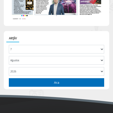
ARŞİV
Ara