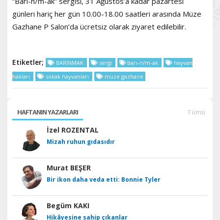
“Barı-n/m-ak” sergisi, 31 Ağustos’a kadar pazartesi
günleri hariç her gün 10.00-18.00 saatleri arasında Müze
Gazhane P Salon’da ücretsiz olarak ziyaret edilebilir.
Etiketler;
BARINMAK
sergi
barı-n/m-ak
hayvan
hakları
sokak hayvanları
müze gazhane
HAFTANIN YAZARLARI
Tümü
İzel ROZENTAL
Mizah ruhun gıdasıdır
Murat BEŞER
Bir ikon daha veda etti: Bonnie Tyler
Begüm KAKI
Hikâyesine sahip çıkanlar