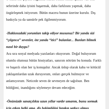
seferinde daha iyisini başarmak, daha farklısını yapmak, daha
özgürleşmek istiyorum. Bütün macera bunun üzerine kurulu. Dış
baskıyla ya da sansürle pek ilgilenmiyorum.
-
Hakkınızdaki yorumları takip ediyor musunuz? Bir yanda sizi
“çılgınca” sevenler, öte yanda “itici” bulanlar... Bunları bilmek
nasıl bir duygu?
Ara sıra sosyal medyada yazılanları okuyorum. Doğal buluyorum
olumlu olumsuz bütün hissiyatları, sanırım nötrüm bu konuda. Farklı
ve başarılı olan her iş konuşulur. Ancak üslup olarak kaba ve kötücül
yaklaşımlardan uzak duruyorum, onları gerçek bulmuyor ve
anlamıyorum. Neticede seven de sevmeyen de sağolsun. Ben
bildiğimi, inandığımı söylemeye devam edeceğim.
-
Önünüzde sanatçılıkta uzun yıllar vardır umarım, bunu sormak
için erken belki ama, diş hekimliğini bırakıp şarkıcı olmuş