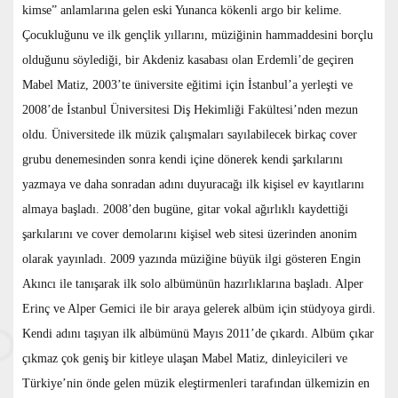
kimse” anlamlarına gelen eski Yunanca kökenli argo bir kelime.
Çocukluğunu ve ilk gençlik yıllarını, müziğinin hammaddesini borçlu
olduğunu söylediği, bir Akdeniz kasabası olan Erdemli’de geçiren
Mabel Matiz, 2003’te üniversite eğitimi için İstanbul’a yerleşti ve
2008’de İstanbul Üniversitesi Diş Hekimliği Fakültesi’nden mezun
oldu. Üniversitede ilk müzik çalışmaları sayılabilecek birkaç cover
grubu denemesinden sonra kendi içine dönerek kendi şarkılarını
yazmaya ve daha sonradan adını duyuracağı ilk kişisel ev kayıtlarını
almaya başladı. 2008’den bugüne, gitar vokal ağırlıklı kaydettiği
şarkılarını ve cover demolarını kişisel web sitesi üzerinden anonim
olarak yayınladı. 2009 yazında müziğine büyük ilgi gösteren Engin
Akıncı ile tanışarak ilk solo albümünün hazırlıklarına başladı. Alper
Erinç ve Alper Gemici ile bir araya gelerek albüm için stüdyoya girdi.
Kendi adını taşıyan ilk albümünü Mayıs 2011’de çıkardı. Albüm çıkar
çıkmaz çok geniş bir kitleye ulaşan Mabel Matiz, dinleyicileri ve
Türkiye’nin önde gelen müzik eleştirmenleri tarafından ülkemizin en