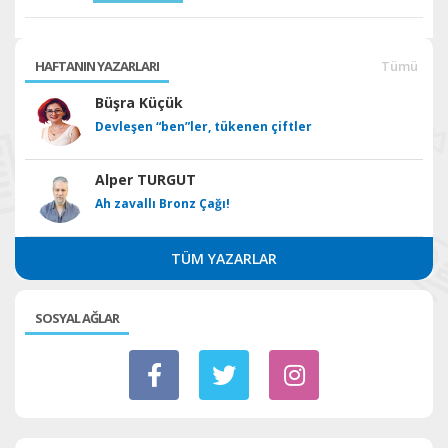
HAFTANIN YAZARLARI
Tümü
Büşra Küçük
Devleşen “ben”ler, tükenen çiftler
Alper TURGUT
Ah zavallı Bronz Çağı!
TÜM YAZARLAR
SOSYAL AĞLAR