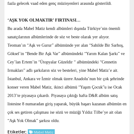
fazla gelecek vaad eden genç müzisyenleri arasında gösterildi.
‘AŞK YOK OLMAKTIR’ FIRTINASI…
Bu arada Mabel Matiz kendi albümleri dışında Türkiye’nin önemli
sanatçılarının albümlerinde de söz ve beste olarak yer alıyor.
Teoman’ın “Aşk ve Gurur” albümünde yer alan “Sahilde Bir Sarhoş,
Göksel’in “Bende Bir Aşk Var” albümündeki “Yarım Kalan Şarkı” ve
Cey’lan Ertem’in “Ütopyalar Güzeldir “ albümündeki “Cennetin
Irmakları” adlı şarkıların söz ve besteleri, yine Mabel Matiz’e ait.
İstanbul, Ankara ve İzmir olmak üzere Anadolu’nun bir çok şehrinde
konser veren Mabel Matiz, ikinci albümü “Yaşım Çocuk”u ise Ocak
2013’te piyasaya çıkardı. Piyasaya çıktığı hafta D&R albüm satış
listesine 8 numaradan giriş yaparak, büyük başarı kazanan albümün en
çok ses getiren çalışması ise sözü ve müziği Yıldız Tilbe’ye ait olan
“Aşk Yok Olmak” şarkısı oldu.
Etiketler;
Mabel Matiz