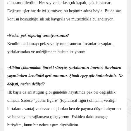
olmasını dilerdim. Her şey ve herkes çok kapalı, çok karamsar.
Doğrusu işler hiç de iyi gitmiyor, bu hepimiz adına böyle. Bu da söz
konusu hoşnutluğu sık sık kaygıyla ve mutsuzlukla bulandırıyor.
-Neden pek röportaj vermiyorsunuz?
Kendimi anlatmayı pek sevmiyorum sanırım. İnsanlar cevapları,
şarkılarımdan ve müziğimden bulsun istiyorum.
-Albüm çıkarmadan önceki süreçte, şarkılarınızı internet üzerinden
yayınlarken kendinizi geri tuttunuz. Şimdi epey göz önündesiniz. Ne
değişti, neden değişti?
İlk başta da anlattığım gibi gündelik hayatımda pek bir değişiklik
olmadı. Sadece “public figure” (toplumsal figür) olmanın verdiği
birtakım avantaj ve dezavantajlardan ben de payıma düşeni alıyorum
ve buna uyum sağlamaya çalışıyorum. Eskiden daha utangaç
biriydim, bunu bir nebze aştım diyebilirim.