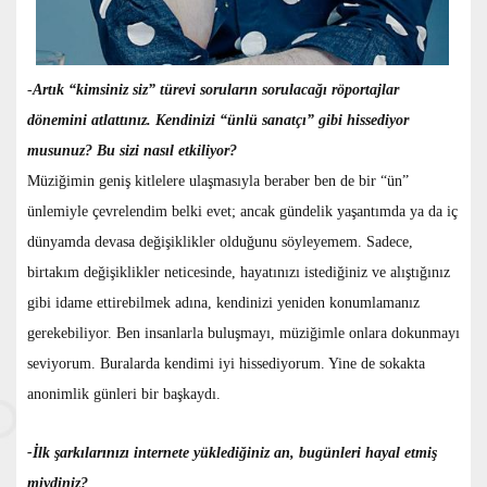
-
Artık “kimsiniz siz” türevi soruların sorulacağı röportajlar
dönemini atlattınız. Kendinizi “ünlü sanatçı” gibi hissediyor
musunuz? Bu sizi nasıl etkiliyor?
Müziğimin geniş kitlelere ulaşmasıyla beraber ben de bir “ün”
ünlemiyle çevrelendim belki evet; ancak gündelik yaşantımda ya da iç
dünyamda devasa değişiklikler olduğunu söyleyemem. Sadece,
birtakım değişiklikler neticesinde, hayatınızı istediğiniz ve alıştığınız
gibi idame ettirebilmek adına, kendinizi yeniden konumlamanız
gerekebiliyor. Ben insanlarla buluşmayı, müziğimle onlara dokunmayı
seviyorum. Buralarda kendimi iyi hissediyorum. Yine de sokakta
anonimlik günleri bir başkaydı.
-İlk şarkılarınızı internete yüklediğiniz an, bugünleri hayal etmiş
miydiniz?