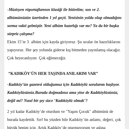
-
Müzisyen röportajlarının klasiği ile bitirelim; son ve 2.
albümünüzün üzerinden 1 yıl geçti. Yenisinin yolda olup olmadığını
sorma vakti gelmiştir. Yeni albüm hazırlığı var mı? Ya da bir başka
sürpriz çalışma?
Ekim 15’te 3. albüm için kayda giriyoruz. Şu sıralar ön hazırlıklarını
yapıyoruz. Her şey yolunda giderse kış bitmeden yayınlamış olacağız.
Çok heyecanlıyım. Çok eğleneceğiz.
“KADIKÖY'ÜN HER TAŞINDA ANILARIM VAR”
-Kadıköy’ün gazetesi olduğumuz için Kadıköylü sorularım başlıyor.
Kadıköylüsünüz.Burada doğmadınız ama yine de Kadıköylüsünüz,
değil mi? Nasıl bir şey sizce ‘Kadıköylü olmak’?
2 yıl kadar Kadıköy’de oturdum ve ''Yaşım Çocuk'' albümünü de
burada kaydettik. Sırf bu yüzden bile Kadıköy’ün anlamı, değeri, çok
büyük benim için. Artık Kadıköy’de oturmuyorum ve aslına