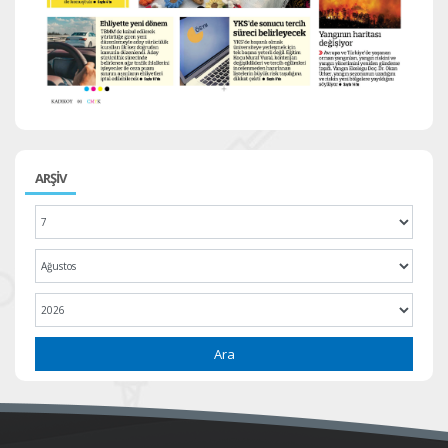
ARŞİV
Ara