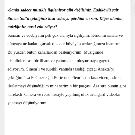
-
Sanki sadece müzikle ilgileniyor gibi değilsiniz. Kadıköylü şair
Sinem Sal’a çektiğiniz kısa videoyu gördüm en son. Diğer alanlar,
müziğinize nasıl etki ediyor?
Sanatın ve edebiyatın pek çok alanıyla ilgiliyim. Kendimi sanata ve
dünyaya ne kadar açarsak o kadar büyüyüp açılacağımıza inanırım.
Bu yüzden bütün kanallardan besleniyorum. Müziğimde
disiplinlerarası bir ilham ve yapım alanı oluşturmaya gayret
ediyorum. Sinem’i ve sürekli yanında taşıdığı çiçeği Anekta’yı
çektiğim “La Poètesse Qui Porte une Fleur” adlı kısa video, aslında
ilerletmeyi düşündüğüm mini serimin bir parçası. Ara sıra bunun gibi
hareketli kamera ve retro hissiyle yapılmış ufak avangard videolar
yapmayı düşünüyorum.