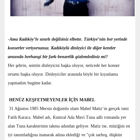
-
Ama Kadıköy’le sınırlı değilsiniz elbette. Türkiye’nin her yerinde
konserler veriyorsunuz. Kadıköylü dinleyici ile diğer kentler
arasında herhangi bir fark-benzerlik gözlemlediniz mi?
Her şehrin, semtin dinleyicisi başka oluyor, neticede her konser
ortamı başka oluyor. Dinleyiciler arasında böyle bir kıyaslama
yapmadım bugüne kadar.
HENÜZ KEŞFETMEYENLER İÇİN MABEL
31 Ağustos 1985 Mersin doğumlu olam Mabel Matiz’in gerçek ismi
Fatih Karaca. Mabel adı, Kumral Ada Mavi Tuna adlı romanda yer
alan Tuna karakterinin takma adından geliyor. Matiz ise, müziğini en
iyi tanımladığına inanarak adına eklediği ve “çok sarhoş, düşkün