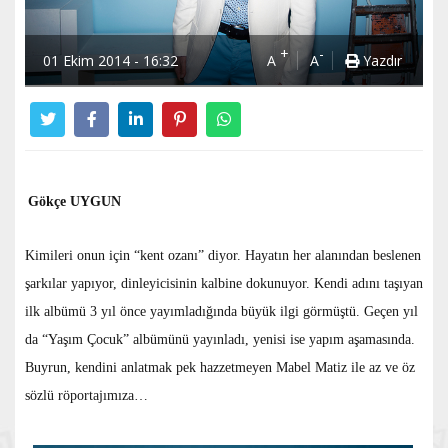
+
-
01 Ekim 2014 - 16:32
A
A
Yazdır
Gökçe UYGUN
Kimileri onun için “kent ozanı” diyor. Hayatın her alanından beslenen
şarkılar yapıyor, dinleyicisinin kalbine dokunuyor. Kendi adını taşıyan
ilk albümü 3 yıl önce yayımladığında büyük ilgi görmüştü. Geçen yıl
da “Yaşım Çocuk” albümünü yayınladı, yenisi ise yapım aşamasında.
Buyrun, kendini anlatmak pek hazzetmeyen Mabel Matiz ile az ve öz
sözlü röportajımıza…