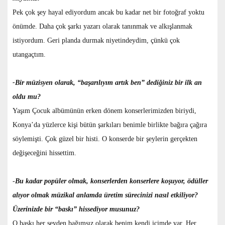
Pek çok şey hayal ediyordum ancak bu kadar net bir fotoğraf yoktu
önümde. Daha çok şarkı yazarı olarak tanınmak ve alkışlanmak
istiyordum. Geri planda durmak niyetindeydim, çünkü çok
utangaçtım.
-Bir müzisyen olarak, “başarılıyım artık ben” dediğiniz bir ilk an
oldu mu?
Yaşım Çocuk albümünün erken dönem konserlerimizden biriydi,
Konya’da yüzlerce kişi bütün şarkıları benimle birlikte bağıra çağıra
söylemişti. Çok güzel bir histi. O konserde bir şeylerin gerçekten
değişeceğini hissettim.
-
Bu kadar popüler olmak, konserlerden konserlere koşuyor, ödüller
alıyor olmak müzikal anlamda üretim sürecinizi nasıl etkiliyor?
Üzerinizde bir “baskı” hissediyor musunuz?
O baskı her şeyden bağımsız olarak benim kendi içimde var. Her