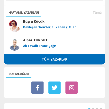
HAFTANIN YAZARLARI
Tümü
Büşra Küçük
Devleşen “ben”ler, tükenen çiftler
Alper TURGUT
Ah zavallı Bronz Çağı!
TÜM YAZARLAR
SOSYAL AĞLAR