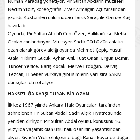
Nurhan Karadağ yönetiyor. Pir Sultan Abdal’ın müzikleri
Nedim Yıldız, koreografisi Ziver Armağan Açıl tarafından
yapıldı. Kostümleri ünlü modacı Faruk Saraç ile Gamze Kuş
hazırladı.
Oyunda, Pir Sultan Abdal’ı Cem Özer, Ballıhan’ı ise Melike
Öcalan canlandırıyor. Müzisyen Sadık Gürbüz’ün anlatıcı-
ozan olarak görev aldığı oyunda Mehmet Çepiç, Yusuf
Atala, Yıldırım Gücük, Ayhan Anıl, Fuat Onan, Ergün Demir,
Tuncer Yenice, Barış Koçak, Merve Erdoğan, Derviş
Tezcan, H.Şener Vurkaya gibi isimlerin yanı sıra SAKM
dansçıları da rol alıyor.
HAKSIZLIĞA KARŞI DURAN BİR OZAN
İlk kez 1967 yılında Ankara Halk Oyuncuları tarafından
sahnelenen Pir Sultan Abdal, Sadri Alışık Tiyatrosu’nda
yeniden diriliyor. Pir Sultan Abdal oyunu, konusunu 16.
yüzyılda yaşamış olan ünlü halk ozanının yaşantısından
alıyor. Sivas’ın Yıldızeli ilçesine bağlı Banaz köyünde doğan