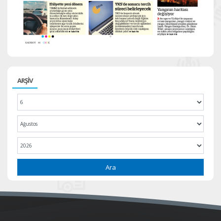
ARŞİV
Ara