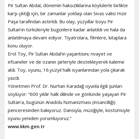
Pir Sultan Abdal, dönemin haksızlıklarına köylülerle birlikte
karşı çıktığı için, bir zamanlar yoldaşı olan Sivas valisi Hızır
Paşa tarafından astırıldı. Bu olay, yüzyıllar boyu Pir
Sultan’ın türküleriyle bugünlere kadar anlatıldı ve hala da
anlatılmaya devam ediyor. Tiyatrolara, filmlere, kitaplara
konu oluyor.
Erol Toy, Pir Sultan Abdal’ın yaşantısını; rivayet ve
efsaneler ve de ozanın şiirleriyle destekleyerek kaleme
aldı. Toy, oyunu, 16.yüzyıl halk isyanlarından yola çıkarak
yazdı.
Yönetmen Prof. Dr. Nurhan Karadağ oyunla ilgili şunları
söylüyor: “600 yıldır halk dilinde ve gönlünde yaşayan Pir
Sultan’a, bugünün Anadolu hümanizması (insancıllığı)
penceresinden bakıyoruz. Dansıyla, müziğiyle, kostümüyle
oyunu yeniden yorumluyoruz.”
www.kkm.gen.tr