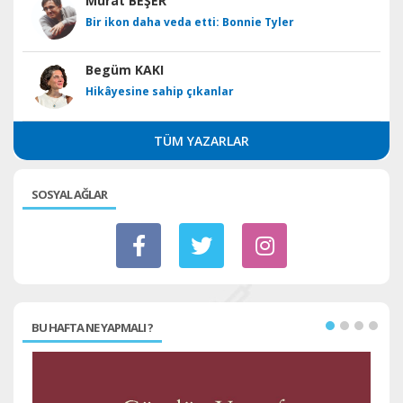
Murat BEŞER
Bir ikon daha veda etti: Bonnie Tyler
Begüm KAKI
Hikâyesine sahip çıkanlar
TÜM YAZARLAR
SOSYAL AĞLAR
BU HAFTA NE YAPMALI ?