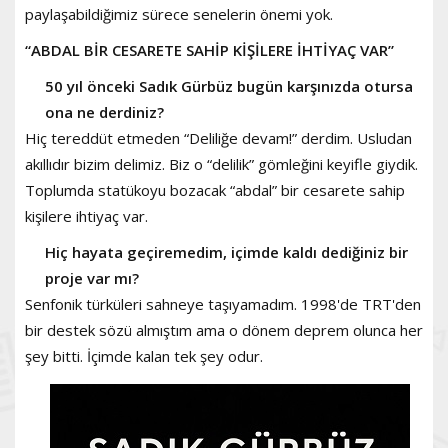
paylaşabildiğimiz sürece senelerin önemi yok.
“ABDAL BİR CESARETE SAHİP KİŞİLERE İHTİYAÇ VAR”
50 yıl önceki Sadık Gürbüz bugün karşınızda otursa
ona ne derdiniz?
Hiç tereddüt etmeden “Deliliğe devam!” derdim. Usludan
akıllıdır bizim delimiz. Biz o “delilik” gömleğini keyifle giydik.
Toplumda statükoyu bozacak “abdal” bir cesarete sahip
kişilere ihtiyaç var.
Hiç hayata geçiremedim, içimde kaldı dediğiniz bir
proje var mı?
Senfonik türküleri sahneye taşıyamadım. 1998'de TRT'den
bir destek sözü almıştım ama o dönem deprem olunca her
şey bitti. İçimde kalan tek şey odur.