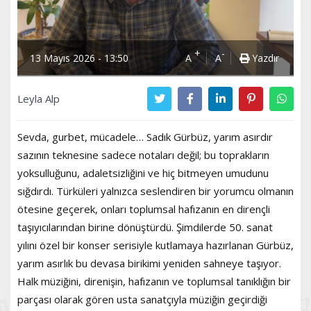
+
-
13 Mayıs 2026 - 13:50
A
A
Yazdır
Leyla Alp
Sevda, gurbet, mücadele… Sadık Gürbüz, yarım asırdır
sazının teknesine sadece notaları değil; bu toprakların
yoksulluğunu, adaletsizliğini ve hiç bitmeyen umudunu
sığdırdı. Türküleri yalnızca seslendiren bir yorumcu olmanın
ötesine geçerek, onları toplumsal hafızanın en dirençli
taşıyıcılarından birine dönüştürdü. Şimdilerde 50. sanat
yılını özel bir konser serisiyle kutlamaya hazırlanan Gürbüz,
yarım asırlık bu devasa birikimi yeniden sahneye taşıyor.
Halk müziğini, direnişin, hafızanın ve toplumsal tanıklığın bir
parçası olarak gören usta sanatçıyla müziğin geçirdiği