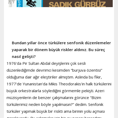
Bundan yıllar önce türkülere senfonik düzenlemeler
yaparak bir dönem büyük riskler aldınız. Bu süreç
nasıl gelişti?
1976'da Pir Sultan Abdal deyişlerini çok sesli
düzenlediğimde devrimci kesimden “burjuva özentisi”
olduğuma dair ağır eleştiriler almıştım. Aslında bu fikir,
1977'de Yunanistan'da Mikis Theodorakis'in halk türkülerini
büyük orkestralarla söylediğini görmemle pekişti. Azeri
müzisyenlerin de benzer çalışmalarını görünce “Bizim
türkülerimiz neden böyle yapılmasın?” dedim. Senfonik
türküler yapmak büyük bir riskti ama birinin yolu açması
gerekiyordu. Bu çalışmalar için bir ev parası harcadım;