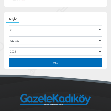
ARŞİV
Ara