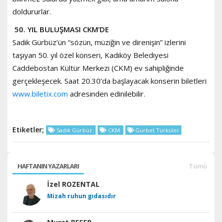
doldururlar.
50. YIL BULUŞMASI CKM’DE
Sadık Gürbüz’ün “sözün, müziğin ve direnişin” izlerini
taşıyan 50. yıl özel konseri, Kadıköy Belediyesi
Caddebostan Kültür Merkezi (CKM) ev sahipliğinde
gerçekleşecek. Saat 20.30’da başlayacak konserin biletleri
www.biletix.com
adresinden edinilebilir.
Etiketler;
Sadık Gürbüz
CKM
Gurbet Türküler
HAFTANIN YAZARLARI
Tümü
İzel ROZENTAL
Mizah ruhun gıdasıdır