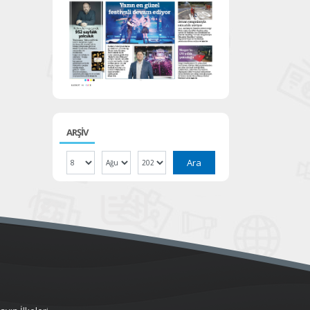
ARŞİV
Ara