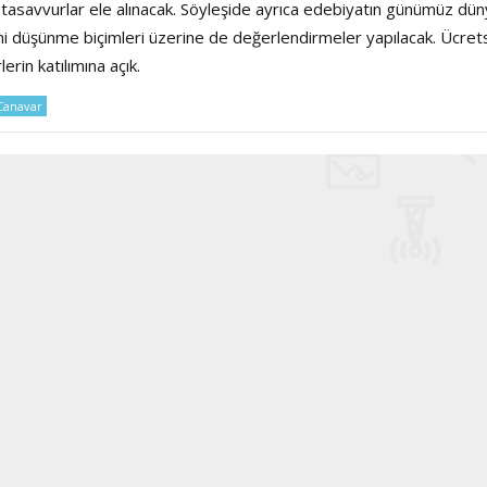
r tasavvurlar ele alınacak. Söyleşide ayrıca edebiyatın günümüz dün
i düşünme biçimleri üzerine de değerlendirmeler yapılacak. Ücret
erin katılımına açık.
Haftanın Sinevizyonu
Haftanın Pusulası
Canavar