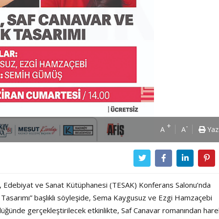
+
-
A
A
Yaz
h, Edebiyat ve Sanat Kütüphanesi (TESAK) Konferans Salonu’nda
Tasarımı” başlıklı söyleşide, Sema Kaygusuz ve Ezgi Hamzaçebi
ğünde gerçekleştirilecek etkinlikte, Saf Canavar romanından hare