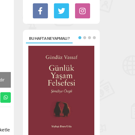
BU HAFTA NE YAPMALI ?
dır
ketle