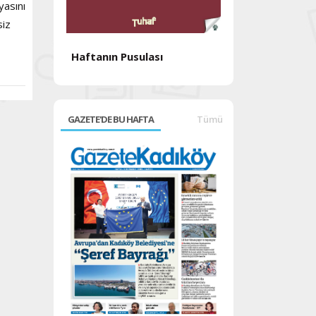
yasını
siz
Haftanın Pusulası
Haftanın Pusul
GAZETE'DE BU HAFTA
Tümü