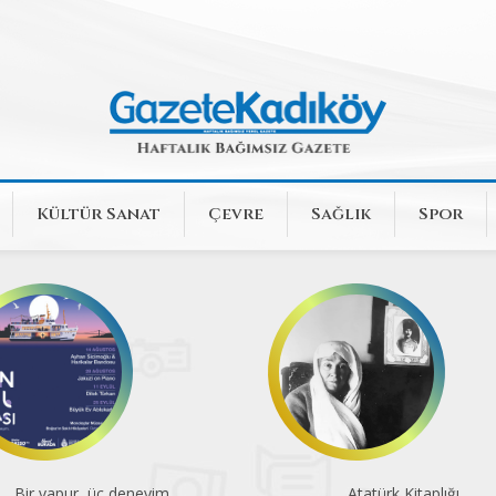
Kültür Sanat
Çevre
Sağlık
Spor
Bir vapur, üç deneyim
Atatürk Kitaplığı