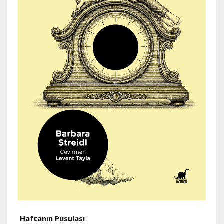
H
Haftanın Pusulası