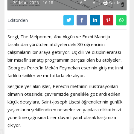
+
-
20 Mart 2025 - 16:18
A
A
Yazdır
Editörden
Sergi, The Melpomen, Ahu Akgün ve Enxhi Mandija
tarafından yürütülen atölyelerdeki 30 öğrencinin
çalışmalarını bir araya getiriyor. Üç dilli ve disiplinlerarası
bir misafir sanatçı programının parçası olan bu atölyeler,
Georges Perec’in Mekân Feşmekan eserinin giriş metnini
farklı teknikler ve metotlarla ele alıyor.
Sergide yer alan işler, Perec’in metninin illüstrasyonları
olmanın ötesinde; çevremizde genellikle göz ardı edilen
küçük detaylara, Saint-Joseph Lisesi öğrencilerinin günlük
yaşamlarını şekillendiren nesneler ve yapılara dikkatimizi
yöneltme çağrısına birer duyarlı yanıt olarak karşımıza
çıkıyor.