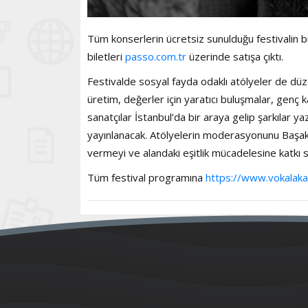
Tüm konserlerin ücretsiz sunulduğu festivalin bi
biletleri
passo.com.tr
üzerinde satışa çıktı.
Festivalde sosyal fayda odaklı atölyeler de düzen
üretim, değerler için yaratıcı buluşmalar, genç k
sanatçılar İstanbul’da bir araya gelip şarkılar ya
yayınlanacak. Atölyelerin moderasyonunu Başak
vermeyi ve alandaki eşitlik mücadelesine katkı 
Tüm festival programına
https://www.vokalaka