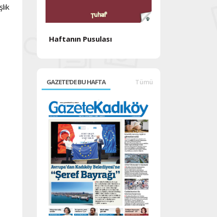
lik
Haftanın Pusulası
Haftanın Pusul
GAZETE'DE BU HAFTA
Tümü