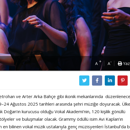
+
-
A
A
Yaz
 Metrohan ve Arter Arka Bahçe gibi ikonik mekanlarında düzenlenec
9–24 Ağustos 2025 tarihleri arasında şehri müziğe doyuracak. Ülk
k Doğan’ın kurucusu olduğu Vokal Akademi’nin, 120 kişilik gönüllü
atölyeler ve buluşmalar olacak. Grammy ödüllü isim Avi Kaplan’ın
n en bilinen vokal müzik ustalarıyla genç müzisyenleri İstanbul’da b