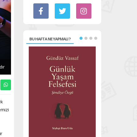
BU HAFTA NE YAPMALI ?
dır
ek
emizi
ir