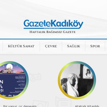
Kültür Sanat
Çevre
Sağlık
Spor
Bir vapur, üç deneyim
Atatürk Kitaplığı