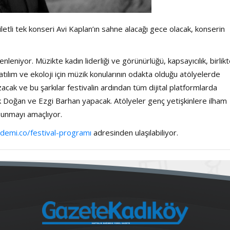
letli tek konseri Avi Kaplan’ın sahne alacağı gece olacak, konserin
leniyor. Müzikte kadın liderliği ve görünürlüğü, kapsayıcılık, birlik
atılım ve ekoloji için müzik konularının odakta olduğu atölyelerde
zacak ve bu şarkılar festivalin ardından tüm dijital platformlarda
 Doğan ve Ezgi Barhan yapacak. Atölyeler genç yetişkinlere ilham
sunmayı amaçlıyor.
demi.co/festival-programı
adresinden ulaşılabiliyor.