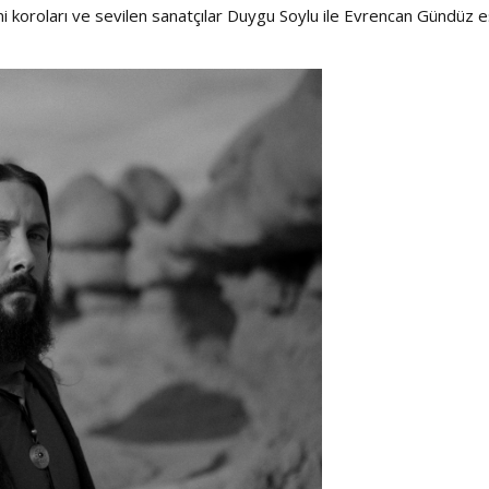
 koroları ve sevilen sanatçılar Duygu Soylu ile Evrencan Gündüz eş
Haftanın Sinevizyonu
Haftanın Pusulası