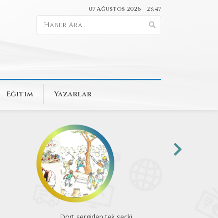
07 Ağustos 2026 - 23:47
Eğitim
Yazarlar
Dört sergiden tek seçki
Komün