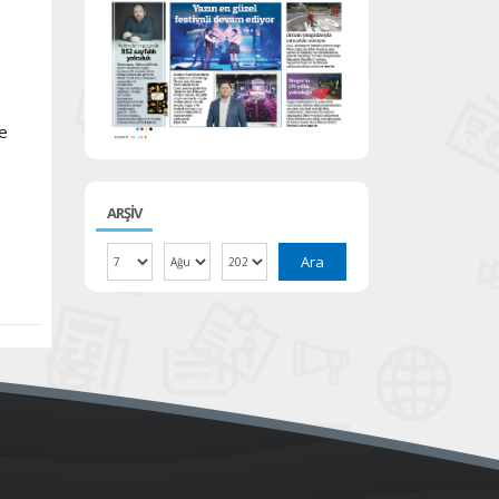
te
ARŞİV
Ara