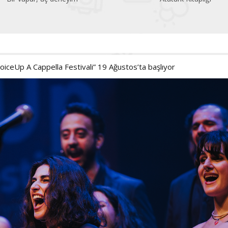
oiceUp A Cappella Festivali” 19 Ağustos’ta başlıyor