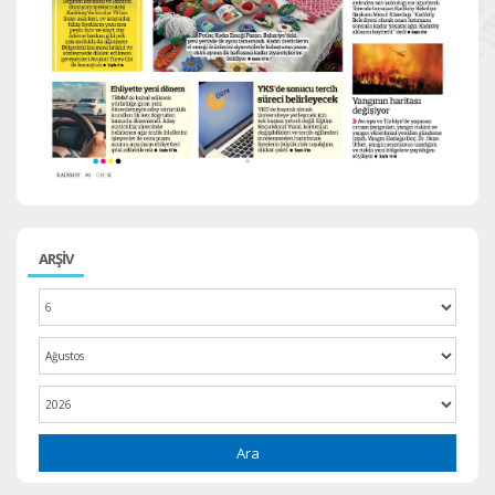
ARŞİV
Ara