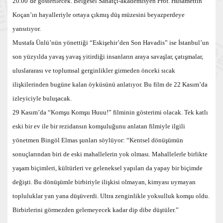
20.00’de gösterilecek. Belgesel Sanatçı-akademisyen Prof. Hüsamettin
Koçan’ın hayalleriyle ortaya çıkmış düş müzesini beyazperdeye
yansıtıyor.
Mustafa Ünlü’nün yönettiği “Eskişehir’den Son Havadis” ise İstanbul’un
son yüzyılda yavaş yavaş yitirdiği insanların araya savaşlar, çatışmalar,
uluslararası ve toplumsal gerginlikler girmeden önceki sıcak
ilişkilerinden bugüne kalan öyküsünü anlatıyor. Bu film de 22 Kasım’da
izleyiciyle buluşacak.
29 Kasım’da “Komşu Komşu Huuu!” filminin gösterimi olacak. Tek katlı
eski bir ev ile bir rezidansın komşuluğunu anlatan filmiyle ilgili
yönetmen Bingöl Elmas şunları söylüyor: “Kentsel dönüşümün
sonuçlarından biri de eski mahallelerin yok olması. Mahallelerle birlikte
yaşam biçimleri, kültürleri ve geleneksel yapıları da yapay bir biçimde
değişti. Bu dönüşümle birbiriyle ilişkisi olmayan, kimyası uymayan
topluluklar yan yana düşüverdi. Ultra zenginlikle yoksulluk komşu oldu.
Birbirlerini görmezden gelemeyecek kadar dip dibe düştüler.”