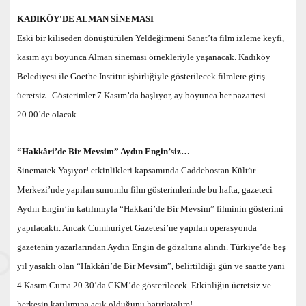
KADIKÖY'DE ALMAN SİNEMASI
Eski bir kiliseden dönüştürülen Yeldeğirmeni Sanat’ta film izleme keyfi,
kasım ayı boyunca Alman sineması örnekleriyle yaşanacak. Kadıköy
Belediyesi ile Goethe Institut işbirliğiyle gösterilecek filmlere giriş
ücretsiz. Gösterimler 7 Kasım’da başlıyor, ay boyunca her pazartesi
20.00’de olacak.
“Hakkâri’de Bir Mevsim” Aydın Engin’siz…
Sinematek Yaşıyor! etkinlikleri kapsamında Caddebostan Kültür
Merkezi’nde yapılan sunumlu film gösterimlerinde bu hafta, gazeteci
Aydın Engin’in katılımıyla “Hakkari’de Bir Mevsim” filminin gösterimi
yapılacaktı. Ancak Cumhuriyet Gazetesi’ne yapılan operasyonda
gazetenin yazarlarından Aydın Engin de gözaltına alındı. Türkiye’de beş
yıl yasaklı olan “Hakkâri’de Bir Mevsim”, belirtildiği gün ve saatte yani
4 Kasım Cuma 20.30’da CKM’de gösterilecek. Etkinliğin ücretsiz ve
herkesin katılımına açık olduğunu hatırlatalım!