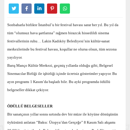
Sonbaharla birlikte İstanbul’u bir festival havası sarar her yıl. Bu yıl da
tüm “olumsuz hava şartlarına” rağmen birazcık hissedildi sinema
festivallerinin ruhu… Lakin Kadıköy Belediyesi’nin kültür-sanat
merkezlerinde bu festival havası, koşullar ne olursa olsun, tüm sezona
yayılıyor.
Barış Manço Kültür Merkezi, geçmiş yıllarda olduğu gibi, Belgesel
Sinemacılar Birliği ile işbirliği içinde ücretsiz gösterimler yapıyor. Bu
ayın programı 1 Kasım’da başladı bile. Bu ayki programda ödüllü
belgeseller dikkat çekiyor.
ÖDÜLLÜ BELGESELLER
Bir sanatçının yıllar sonra sırtında dev bir müze ile köyüne dönüşünün
öyküsünü anlatan “Baksı: Ütopya’dan Gerçeğe” 8 Kasım Salı akşamı