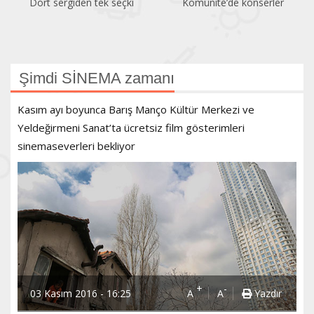
Dört sergiden tek seçki
Komünite’de konserler
Şimdi SİNEMA zamanı
Kasım ayı boyunca Barış Manço Kültür Merkezi ve
Yeldeğirmeni Sanat’ta ücretsiz film gösterimleri
sinemaseverleri bekliyor
+
-
03 Kasım 2016 - 16:25
A
A
Yazdır