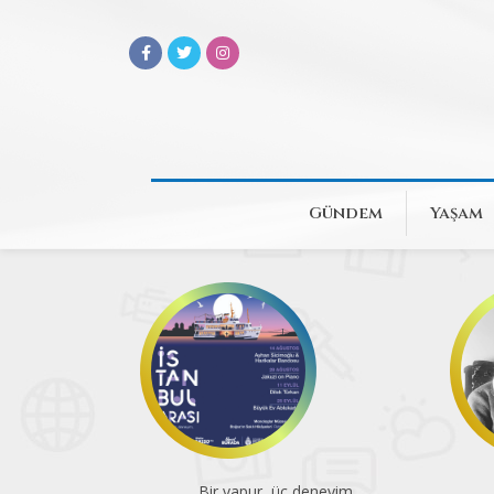
Gündem
Yaşam
eneyim
Atatürk Kitaplığı