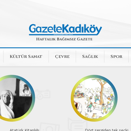
Kültür Sanat
Çevre
Sağlık
Spor
Dört sergiden tek seçki
Komünite’de konserler