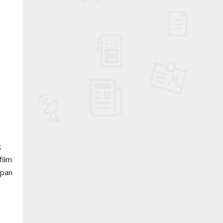
k
film
apan