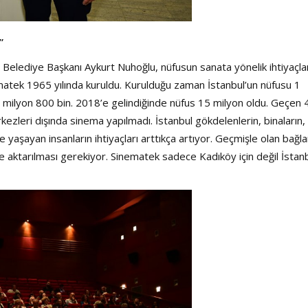
”
y Belediye Başkanı Aykurt Nuhoğlu, nüfusun sanata yönelik ihtiyaçlar
nematek 1965 yılında kuruldu. Kurulduğu zaman İstanbul’un nüfusu 1
4 milyon 800 bin. 2018’e gelindiğinde nüfus 15 milyon oldu. Geçen 
merkezleri dışında sinema yapılmadı. İstanbul gökdelenlerin, binaların,
e yaşayan insanların ihtiyaçları arttıkça artıyor. Geçmişle olan bağla
ğe aktarılması gerekiyor. Sinematek sadece Kadıköy için değil İstan