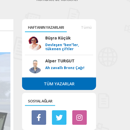
beklediği festival
HAFTANIN YAZARLARI
Tümü
Büşra Küçük
Devleşen “ben”ler,
tükenen çiftler
Alper TURGUT
Ah zavallı Bronz Çağı!
TÜM YAZARLAR
SOSYAL AĞLAR