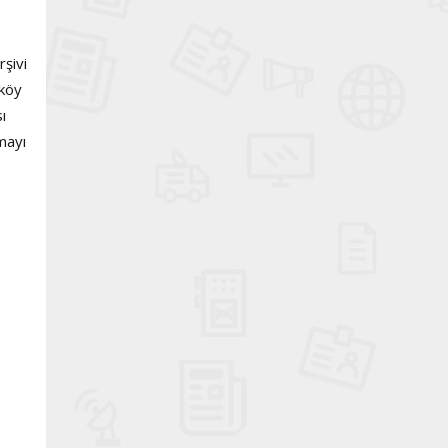
rşivi
ıköy
ı
mayı