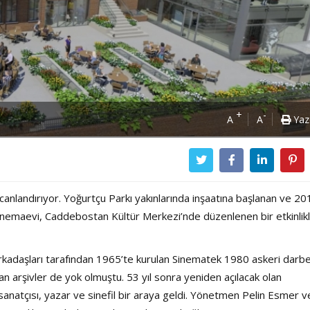
+
-
A
A
Yaz
nlandırıyor. Yoğurtçu Parkı yakınlarında inşaatına başlanan ve 201
emaevi, Caddebostan Kültür Merkezi’nde düzenlenen bir etkinlik
arkadaşları tarafından 1965’te kurulan Sinematek 1980 askeri darbe
n arşivler de yok olmuştu. 53 yıl sonra yeniden açılacak olan
sanatçısı, yazar ve sinefil bir araya geldi. Yönetmen Pelin Esmer v
Power Ballad / Ha
Haftanın Pusulası