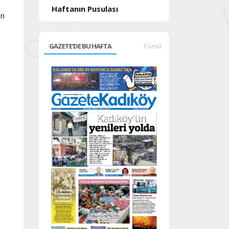
Haftanın Pusulası
an
GAZETE'DE BU HAFTA
Tümü