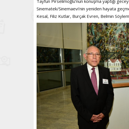
Tayfun Pirselimoğlu’nun konuşma yaptığı gecey
Sinematek/Sinemaevi’nin yeniden hayata geçmesi
Kesal, Filiz Kutlar, Burçak Evren, Belmin Söylem