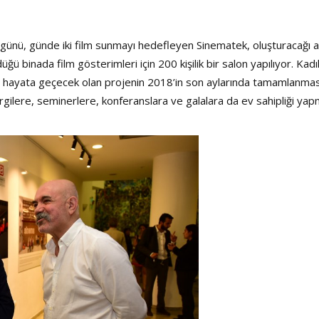
tı günü, günde iki film sunmayı hedefleyen Sinematek, oluşturacağı a
ü binada film gösterimleri için 200 kişilik bir salon yapılıyor. Kad
da hayata geçecek olan projenin 2018’in son aylarında tamamlanmas
ergilere, seminerlere, konferanslara ve galalara da ev sahipliği yap