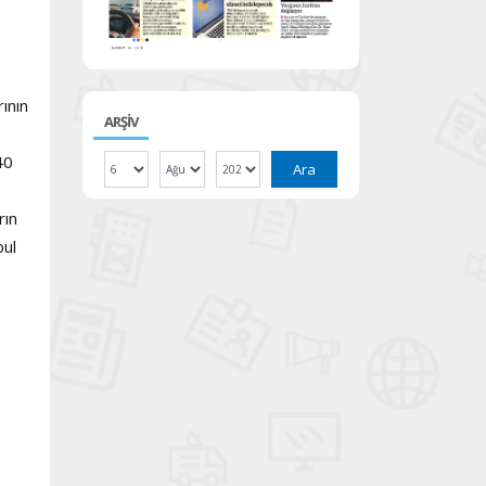
ının
ARŞİV
40
Ara
rın
bul