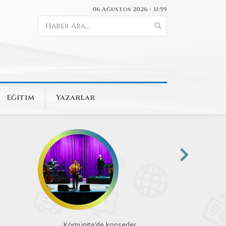
06 Ağustos 2026 - 11:59
Eğitim
Yazarlar
Animasyon sevenlerin heyecanla
Sinematek 