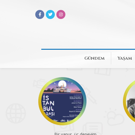
Gündem
Yaşam
eneyim
Atatürk Kitaplığı