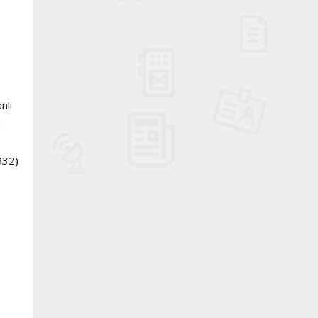
nlı
u
932)