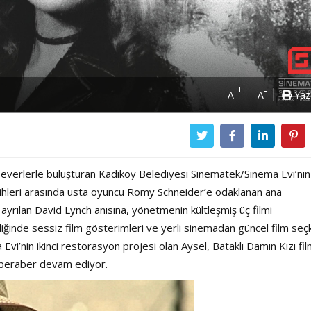
+
-
A
A
Yaz
severlerle buluşturan Kadıköy Belediyesi Sinematek/Sinema Evi’nin
rihleri arasında usta oyuncu Romy Schneider’e odaklanan ana
ayrılan David Lynch anısına, yönetmenin kültleşmiş üç filmi
iğinde sessiz film gösterimleri ve yerli sinemadan güncel film seçk
i’nin ikinci restorasyon projesi olan Aysel, Bataklı Damın Kızı fil
e beraber devam ediyor.
Power Ballad / Ha
Haftanın Pusulası