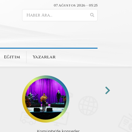
07 Ağustos 2026 - 05:25
Eğitim
Yazarlar
Animasyon sevenlerin heyecanla
Sinematek 