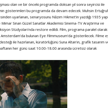
şması olan ve bir önceki programda doksan yıl sonra seyircisi ile
lminin gösterimleri bu programda da devam edecek. Muhsin Ertuğrul
yesinden uyarlanan, senaryosunu Nâzım Hikmet’in yazdığı 1935 yap
e Mimar Sinan Güzel Sanatlar Akademisi Sinema-TV Araştırma ve
ksiyon Stüdyoları’nda restore edildi. Film, programa paralel olarak
da Amsterdam’da bulunan Eye Filmmuseum’da gösterilecek. Filme eş
teği ile hazırlanan, küratörlüğünü Suna Altan'ın, grafik tasarım v
aftanın her günü saat 10.00-18.00 arasında ücretsiz olarak
.