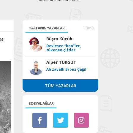
beklediği festival
HAFTANIN YAZARLARI
Tümü
na
Büşra Küçük
Devleşen “ben”ler,
tükenen çiftler
Alper TURGUT
Ah zavallı Bronz Çağı!
TÜM YAZARLAR
SOSYAL AĞLAR