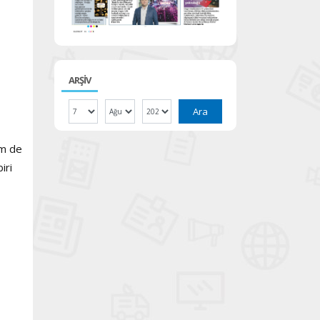
ARŞİV
Ara
em de
iri