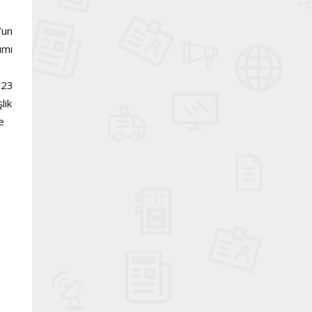
’un
ımı
 23
lik
e