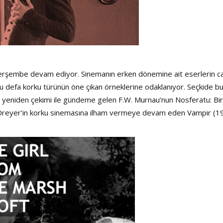
erşembe devam ediyor. Sinemanın erken dönemine ait eserlerin ca
u defa korku türünün öne çıkan örneklerine odaklanıyor. Seçkide b
ve yeniden çekimi ile gündeme gelen F.W. Murnau’nun Nosferatu: Bir
r Dreyer'in korku sinemasına ilham vermeye devam eden Vampir (1