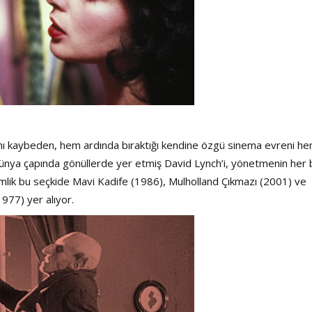
nı kaybeden, hem ardında bıraktığı kendine özgü sinema evreni h
 dünya çapında gönüllerde yer etmiş David Lynch’i, yönetmenin her b
 filmlik bu seçkide Mavi Kadife (1986), Mulholland Çıkmazı (2001) ve
977) yer alıyor.