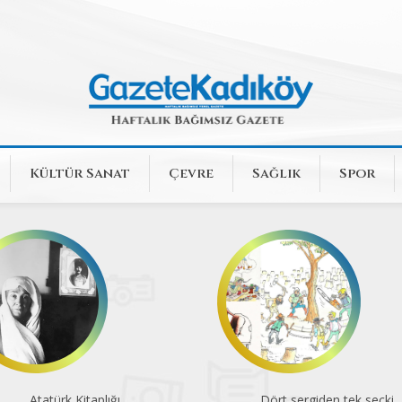
Kültür Sanat
Çevre
Sağlık
Spor
Dört sergiden tek seçki
Komünite’de konserler