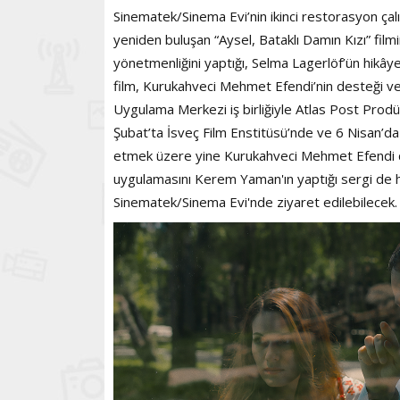
Sinematek/Sinema Evi’nin ikinci restorasyon çalı
yeniden buluşan “Aysel, Bataklı Damın Kızı” fi
yönetmenliğini yaptığı, Selma Lagerlöf’ün hikâ
film, Kurukahveci Mehmet Efendi’nin desteği v
Uygulama Merkezi iş birliğiyle Atlas Post Prodü
Şubat’ta İsveç Film Enstitüsü’nde ve 6 Nisan’
etmek üzere yine Kurukahveci Mehmet Efendi des
uygulamasını Kerem Yaman'ın yaptığı sergi de h
Sinematek/Sinema Evi'nde ziyaret edilebilecek