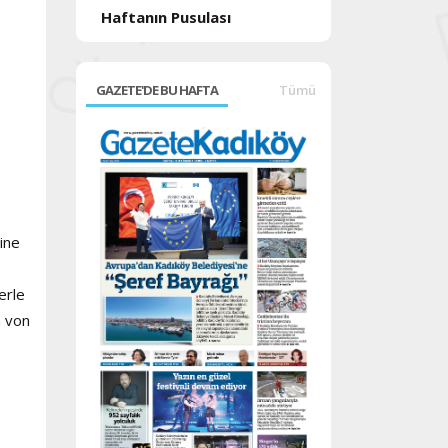
Haftanın Pusulası
GAZETE'DE BU HAFTA
Tümü
ine
e
erle
a von