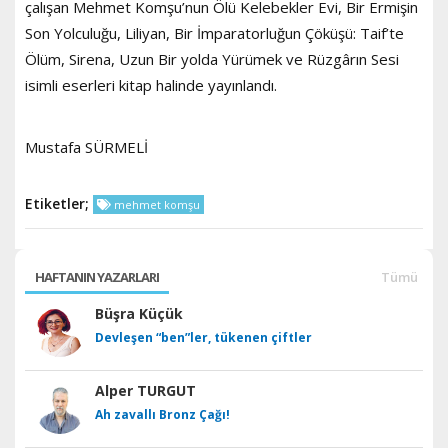
çalışan Mehmet Komşu’nun Ölü Kelebekler Evi, Bir Ermişin
Son Yolculuğu, Liliyan, Bir İmparatorluğun Çöküşü: Taif’te
Ölüm, Sirena, Uzun Bir yolda Yürümek ve Rüzgârın Sesi
isimli eserleri kitap halinde yayınlandı.
Mustafa SÜRMELİ
Etiketler;
mehmet komşu
HAFTANIN YAZARLARI
Tümü
Büşra Küçük
Devleşen “ben”ler, tükenen çiftler
Alper TURGUT
Ah zavallı Bronz Çağı!