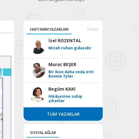
bek
HAFTANIN YAZARLARI
Tümü
İzel ROZENTAL
Mizah ruhun gıdasıdır
Murat BEŞER
Bir ikon daha veda etti:
Bonnie Tyler
Begüm KAKI
Hikâyesine sahip
çıkanlar
TÜM YAZARLAR
SOSYAL AĞLAR