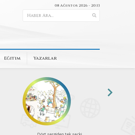
08 Ağustos 2026 - 20:13
Eğitim
Yazarlar
Komünite’de konserler
Animasyon 