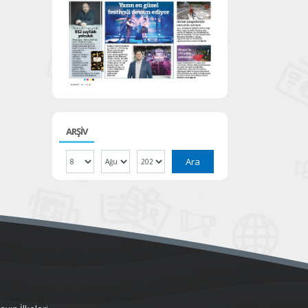
ARŞİV
Ara