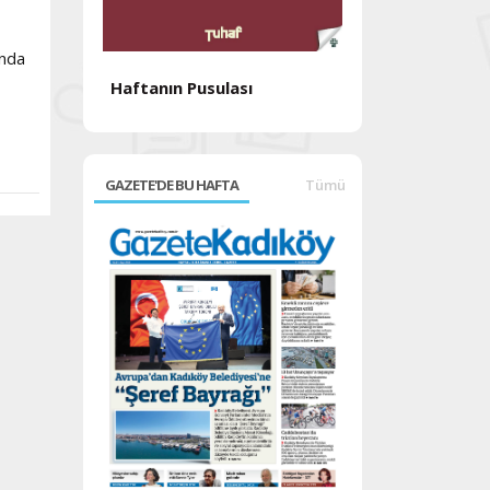
ında
Haftanın Pusulası
Haftanın Pusul
GAZETE'DE BU HAFTA
Tümü