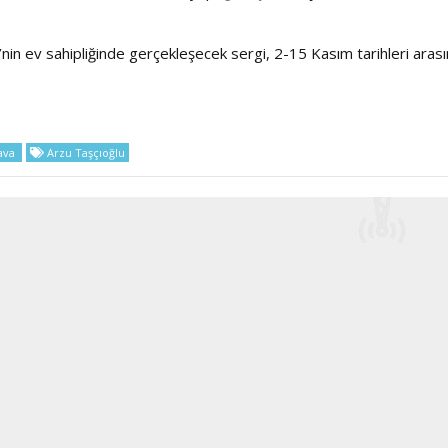
in ev sahipliğinde gerçekleşecek sergi, 2-15 Kasım tarihleri aras
Haftanın Sinevizyonu
Haftanın Pusulası
ava
Arzu Taşçıoğlu