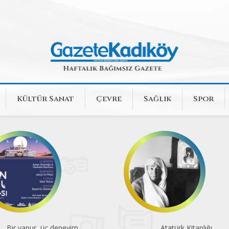
Kültür Sanat
Çevre
Sağlık
Spor
Atatürk Kitaplığı
Dört sergiden tek seçki