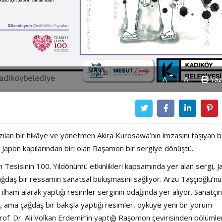
+
-
A
A
Yaz
lan bir hikâye ve yönetmen Akira Kurosawa’nın imzasını taşıyan b
m Japon kapılarından biri olan Raşamon bir sergiye dönüştü.
in Tesisinin 100. Yıldönümü etkinlikleri kapsamında yer alan sergi, 
çağdaş bir ressamın sanatsal buluşmasını sağlıyor. Arzu Taşçıoğlu’n
lham alarak yaptığı resimler serginin odağında yer alıyor. Sanatçın
ama çağdaş bir bakışla yaptığı resimler, öyküye yeni bir yorum
rof. Dr. Ali Volkan Erdemir’in yaptığı Raşomon çevirisinden bölümle