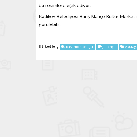
bu resimlere eşlik ediyor.
Kadıköy Belediyesi Barış Manço Kültür Merkezi’n
görülebilir.
Etiketler;
Raşomon Sergisi
Japonya
Akutag