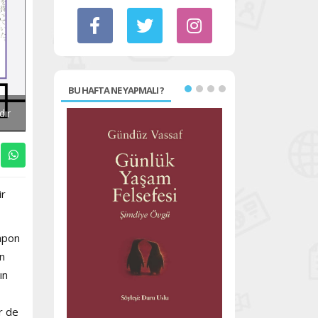
BU HAFTA NE YAPMALI ?
dır
ir
Japon
un
ın
r de