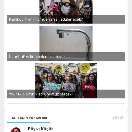
Kadıköy iklim krizinden nasıl etkilenecek?
İstanbul’un kuraklık riski artıyor
"Kuraklık kronik sorunumuz olacak"
HAFTANIN YAZARLARI
Tümü
Büşra Küçük