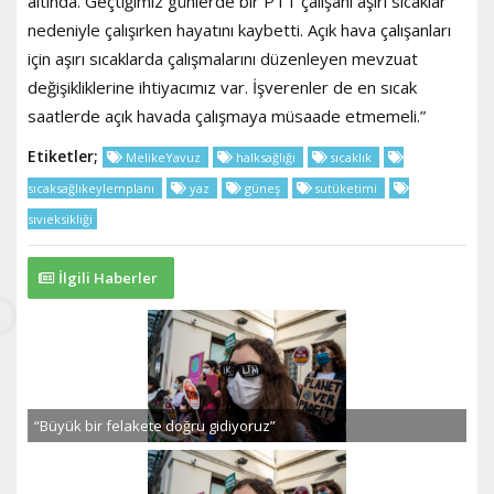
altında. Geçtiğimiz günlerde bir PTT çalışanı aşırı sıcaklar
nedeniyle çalışırken hayatını kaybetti. Açık hava çalışanları
için aşırı sıcaklarda çalışmalarını düzenleyen mevzuat
değişikliklerine ihtiyacımız var. İşverenler de en sıcak
saatlerde açık havada çalışmaya müsaade etmemeli.”
Etiketler;
MelikeYavuz
halksağlığı
sıcaklık
sıcaksağlıkeylemplanı
yaz
güneş
sutüketimi
sıvıeksikliği
İlgili Haberler
“Büyük bir felakete doğru gidiyoruz”