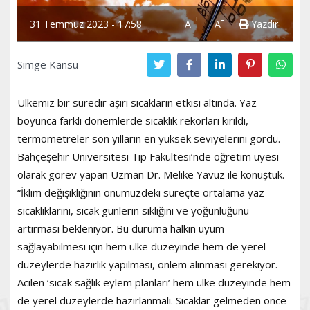
+
-
31 Temmuz 2023 - 17:58
A
A
Yazdır
Simge Kansu
Ülkemiz bir süredir aşırı sıcakların etkisi altında. Yaz
boyunca farklı dönemlerde sıcaklık rekorları kırıldı,
termometreler son yılların en yüksek seviyelerini gördü.
Bahçeşehir Üniversitesi Tıp Fakültesi’nde öğretim üyesi
olarak görev yapan Uzman Dr. Melike Yavuz ile konuştuk.
“İklim değişikliğinin önümüzdeki süreçte ortalama yaz
sıcaklıklarını, sıcak günlerin sıklığını ve yoğunluğunu
artırması bekleniyor. Bu duruma halkın uyum
sağlayabilmesi için hem ülke düzeyinde hem de yerel
düzeylerde hazırlık yapılması, önlem alınması gerekiyor.
Acilen ‘sıcak sağlık eylem planları’ hem ülke düzeyinde hem
de yerel düzeylerde hazırlanmalı. Sıcaklar gelmeden önce