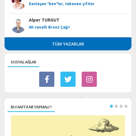
Devleşen “ben”ler, tükenen çiftler
Alper TURGUT
Ah zavallı Bronz Çağı!
TÜM YAZARLAR
SOSYAL AĞLAR
BU HAFTA NE YAPMALI ?