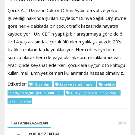
Çocuk Acil Uzmanı Doktor Orkun Aydın da yol ve yolcu
güvenliği hakkında şunları söyledi: “ Dünya Sağlık Örgütü'ne
göre her 4 dakikada bir çocuk trafik kazasında hayatını
kaybediyor. UNICEF'in yaptığı bir araştırmaya göre de 5
ile 14 yaş arasındaki çocuk ölümlerin yaklaşık yüzde 20'si
trafik kazalarından kaynaklanıyor. Hem ebeveyn hem
sürücü olarak hem de yaya olarak sorumluluklarımız var.
Araç içinde seyahat ederken çocuklara uygun oto koltuğu
kullanılmalı. Emniyet kemeri kullanımında hassas olmalıyız.”
Etiketler;
ilk yardım
kaza ve yaralanmalar
kadıköy
belediyesi sağlık işleri müdürlüğü
türkiye çocuk acil tıp ve yopun
bakım derneği
HAFTANIN YAZARLARI
Tümü
İzel ROZENTAL