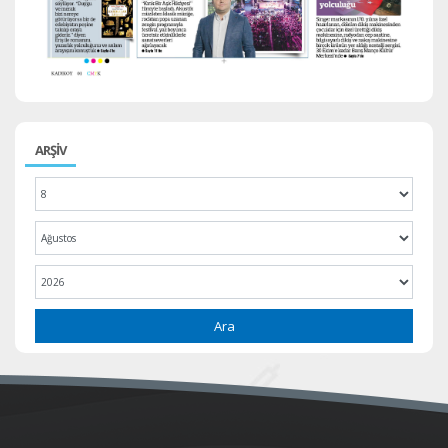
ARŞİV
Ara