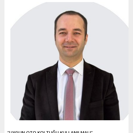
“UYGUN OTO KOLTUĞU KULLANILMALI”