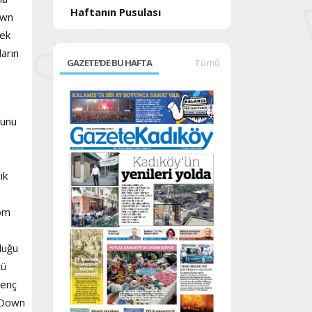
Haftanın Pusulası
own
tek
ların
GAZETE'DE BU HAFTA
Tümü
ğunu
ık
zom
duğu
tü
genç
n Down