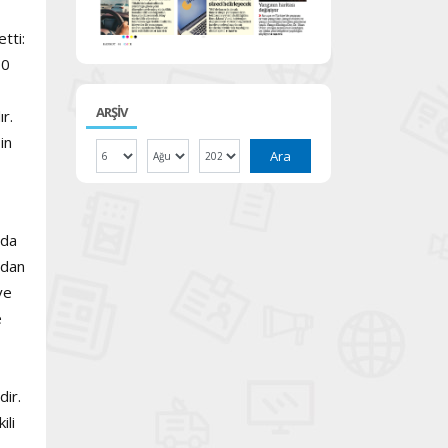
tti:
00
ARŞİV
r.
in
Ara
 da
ndan
ve
e
dir.
ili