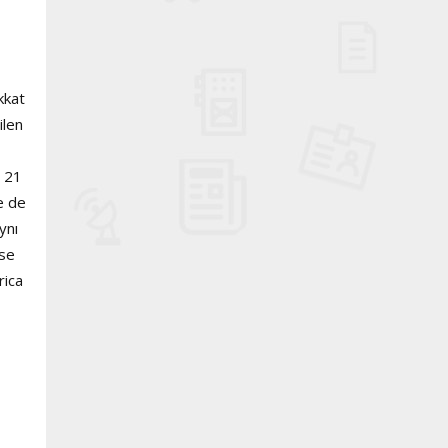
kkat
ilen
. 21
e de
ynı
ise
rica