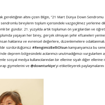
gerektiğinin altını çizen Bilgin, “21 Mart Dünya Down Sendromu
n sendromlu bireylerin toplum içerisindeki vazgeçilmez yerlerine di
li bir gündür. 21. yüzyılda artık toplumun ön yargılardan ve öğret
oplumda yaşayan her birey, gerçek olmayan şehir efsaneleri yerine
nsan haklarına ve evrensel değerlere, düzenlemelere odaklanmalı
yıldır sürdürdüğümüz
#RengimizBelliOlsun
kampanyamıza bu sen
 deprem bölgesindeki acılarımızı unutmadığımızı vurgularken a
e sosyal medya kullanıcılarından bir ellerine siyah diğer ellerine 
çorap giymelerini ve
@downturkiye
’yi etiketleyerek paylaşmalarını 