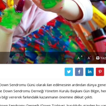
+
-
A
A
Yaz
a Down Sendromu Günü olarak ilan edilmesinin ardından dünya gene
Türkiye Down Sendromu Derneği Yönetim Kurulu Başkanı Gün Bilgin, h
lgi vererek farkındalık kazanmanın önemine dikkat çekti.
Power Ballad / Ha
Haftanın Pusulası
ye Down Sendromu Derneği (Down Türkiye), kurulduğu günden bu ya