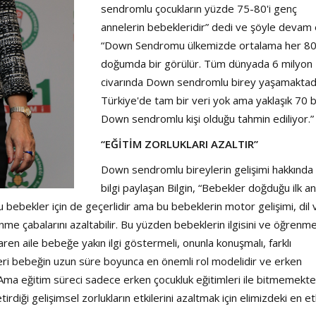
sendromlu çocukların yüzde 75-80'i genç
annelerin bebekleridir” dedi ve şöyle devam e
“Down Sendromu ülkemizde ortalama her 8
doğumda bir görülür. Tüm dünyada 6 milyon
civarında Down sendromlu birey yaşamaktadı
Türkiye'de tam bir veri yok ama yaklaşık 70 b
Down sendromlu kişi olduğu tahmin ediliyor.”
“EĞİTİM ZORLUKLARI AZALTIR”
Down sendromlu bireylerin gelişimi hakkında
bilgi paylaşan Bilgin, “Bebekler doğduğu ilk a
ebekler için de geçerlidir ama bu bebeklerin motor gelişimi, dil 
enme çabalarını azaltabilir. Bu yüzden bebeklerin ilgisini ve öğrenm
aren aile bebeğe yakın ilgi göstermeli, onunla konuşmalı, farklı
leri bebeğin uzun süre boyunca en önemli rol modelidir ve erken
. Ama eğitim süreci sadece erken çocukluk eğitimleri ile bitmemekte
ği gelişimsel zorlukların etkilerini azaltmak için elimizdeki en etk