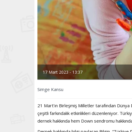
17 Mart 2023 - 13:37
Simge Kansu
21 Mart’ın Birleşmiş Milletler tarafından Düny
çeşitli farkındalık etkinlikleri düzenleniyor. 
dernek hakkında hem Down sendromu hakkında bi
Dernek hakkında bilgi paylaşan Bilgin, “Türki