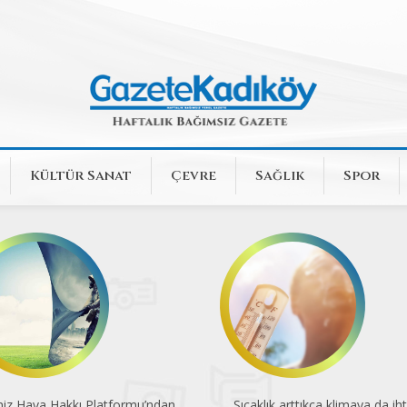
Kültür Sanat
Çevre
Sağlık
Spor
klık arttıkça klimaya da ihtiyaç
Diz ağrısını hafife almayın