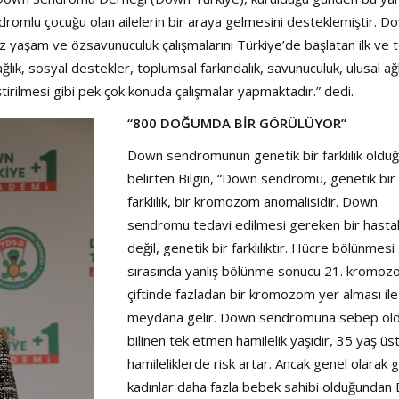
Şarkısı
ndromlu çocuğu olan ailelerin bir araya gelmesini desteklemiştir. D
ız yaşam ve özsavunuculuk çalışmalarını Türkiye’de başlatan ilk ve 
ğlık, sosyal destekler, toplumsal farkındalık, savunuculuk, ulusal ağ
liştirilmesi gibi pek çok konuda çalışmalar yapmaktadır.” dedi.
“800 DOĞUMDA BİR GÖRÜLÜYOR”
Down sendromunun genetik bir farklılık oldu
belirten Bilgin, “Down sendromu, genetik bir
farklılık, bir kromozom anomalisidir. Down
sendromu tedavi edilmesi gereken bir hastal
değil, genetik bir farklılıktır. Hücre bölünmesi
sırasında yanlış bölünme sonucu 21. kromo
çiftinde fazladan bir kromozom yer alması ile
meydana gelir. Down sendromuna sebep ol
bilinen tek etmen hamilelik yaşıdır, 35 yaş üs
hamileliklerde risk artar. Ancak genel olarak 
kadınlar daha fazla bebek sahibi olduğunda