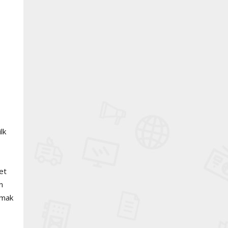
lk
et
n
amak