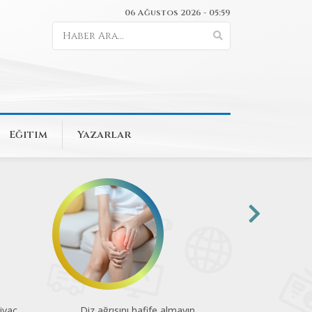
06 Ağustos 2026 - 05:59
Eğitim
Yazarlar
E-rapor doğrulama süreci yeniden
Sınav sonra