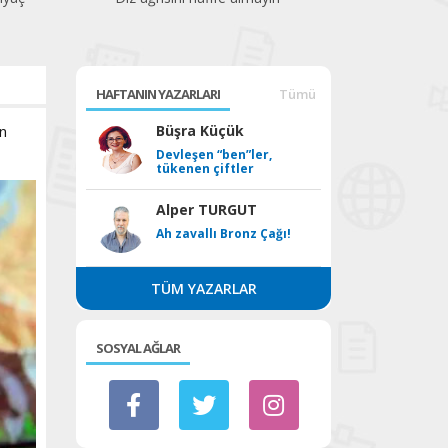
başladı
HAFTANIN YAZARLARI
Tümü
n
Büşra Küçük
Devleşen “ben”ler,
tükenen çiftler
Alper TURGUT
Ah zavallı Bronz Çağı!
TÜM YAZARLAR
SOSYAL AĞLAR