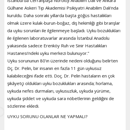
İstanbul’da Cerrahpaşa Nöroloji Anabilim Dalı ve Ankara
Gülhane Askeri Tıp Akademisi Psikiyatri Anabilim Dalı’nda
kuruldu. Daha sonraki yıllarda başta göğüs hastalıkları
olmak üzere kulak-burun-boğaz, diş hekimliği gibi branşlar
da uyku sorunları ile ilgilenmeye başladı. Uyku bozuklukları
ile ilgilenen laboratuvarlar arasında İstanbul Anadolu
yakasında sadece Erenköy Ruh ve Sinir Hastalıkları
Hastanesi’ndeki uyku merkezi bulunuyor.”
Uyku sorununun 80’ın üzerinde nedeni olduğunu belirten
Dç. Dr. Pelin, bir insanın en fazla 11 gün uykusuz
kalabileceğini ifade etti. Doç. Dr. Pelin hastaların en çok
şikâyetçi oldukları uyku bozuklukları arasında; horlama,
uykuda nefes durmaları, uykusuzluk, uykuda yürüme,
uykuda şiddet ve uykuda sara nöbetlerinin geldiğini de
sözlerine ekledi.
UYKU SORUNU OLANLAR NE YAPMALI?