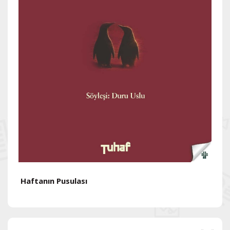
Haftanın Pusulası
H