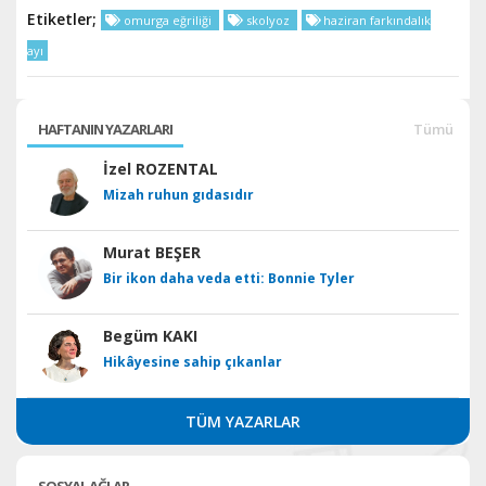
Etiketler;
omurga eğriliği
skolyoz
haziran farkındalık
ayı
HAFTANIN YAZARLARI
Tümü
İzel ROZENTAL
Mizah ruhun gıdasıdır
Murat BEŞER
Bir ikon daha veda etti: Bonnie Tyler
Begüm KAKI
Hikâyesine sahip çıkanlar
TÜM YAZARLAR