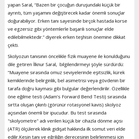
yapan Saral, “Bazen bir çocuğun duruşundaki küçük bir
ayrıntı, tüm yaşamını değiştirecek kadar önemli sonuçlar
doğurabiliyor. Erken tanı sayesinde birçok hastada korse
ve egzersiz gibi yöntemlerle başarılı sonuçlar elde
edilebilmektedir.” diyerek erken teşhisin önemine dikkat
çekti.
Skolyozun tanısının öncelikle fizik muayene ile konulduğunu
dile getiren İlknur Saral, bilgilendirmeyi şöyle sürdürdü:
“Muayene sırasında omuz seviyelerinde eşitsizlik, kürek
kemiklerinde belirginlik, bel asimetrisi veya gövdenin bir
tarafa doğru kayması gibi bulgular değerlendirilir. Özellikle
öne eğilme testi (Adam’s Forward Bend Testi) sırasında
sırtta oluşan çıkıntı (görünür rotasyonel kavis) skolyoz
açısından önemli bir ipucudur. Bu test sırasında
"skolyometre" adı verilen küçük bir cihazla dönme açısı
(ATR) ölçülerek klinik gidişat hakkında ilk somut veri elde
edilir.Kesin tanı ve eğriliğin derecesinin belirlenmesi için