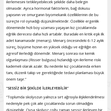
ilerlemesini tetikleyebilecek şekilde daha belirgin
olmasıdır. Ayrıca hormonal faktörlerin, bağ dokusu
yapısının ve omurganın biyomekanik özelliklerinin de bu
süreçte rol oynadığı düşünülmektedir. Özellikle ergenlik
döneminde hızlı boy uzaması yaşayan kız çocuklarında
eğrilik derecesi daha hızlı artabilir. Buradaki en kritik eşik ilk
adet kanamasıdır (menarş). Menarş öncesindeki 6-12 aylık
süreç, büyüme hızının en yüksek olduğu ve eğriliğin en
agresif ilerlediği dönemdir. Menarş sonrası ise kemik
olgunlaşması (Risser bulgusu) hızlandığı için ilerleme riski
kademeli olarak azalır. Bu nedenle kız çocuklarında erken
tanı, düzenli takip ve gerektiğinde tedavi planlaması büyük
önem taşır.”
“SESSİZ BİR ŞEKİLDE İLERLEYEBİLİR”
“Toplumda skolyozun yalnızca sırt ağrısıyla ilişkilendirilmesi
nedeniyle pek çok aile çocuklarında sorun olmadığını
düşünebilir. Oysa skolyoz çoğu zaman sessiz ilerleyen bir