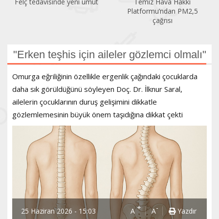
Temiz Hava Hakkı
Sıcaklık arttıkça klimaya da
Platformu’ndan PM2,5
ihtiyaç artıyor
çağrısı
"Erken teşhis için aileler gözlemci olmalı"
Omurga eğriliğinin özellikle ergenlik çağındaki çocuklarda
daha sık görüldüğünü söyleyen Doç. Dr. İlknur Saral,
ailelerin çocuklarının duruş gelişimini dikkatle
gözlemlemesinin büyük önem taşıdığına dikkat çekti
+
-
25 Haziran 2026 - 15:03
A
A
Yazdır