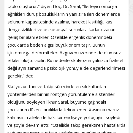
tablo oluşturur.” diyen Doç. Dr. Saral, “İlerleyici omurga
eğrilikleri duruş bozukluklarının yanı sıra ileri dönemlerde
solunum kapasitesinde azalma, hareket kısıtlılığı, kas
dengesizlikleri ve psikososyal sorunlara kadar uzanan
geniş bir alanı etkiler. Özellikle ergenlik dönemindeki
çocuklarda beden algısı büyük önem taşır. Bunun
için omurga deformiteleri özgüven üzerinde de olumsuz
etkiler oluşturabilir. Bu nedenle skolyozun yalnızca fiziksel
değil aynı zamanda psikolojik yönüyle de değerlendirilmesi
gerekir.” dedi.
Skolyozun tanı ve takip sürecinde en sık kullanılan
yöntemlerden birinin röntgen görüntüleme sistemleri
olduğunu söyleyen İlknur Saral, büyüme çağındaki
çocukların düzenli aralıklarla tekrar eden X-ışınına maruz
kalmasının ailelerde haklı bir endişeye yol açtığını söyledi
ve şöyle devam etti: “Özellikle takip gerektiren hastalarda
radyasyon maruziyetinin azaltılması, günümüz tıbbının