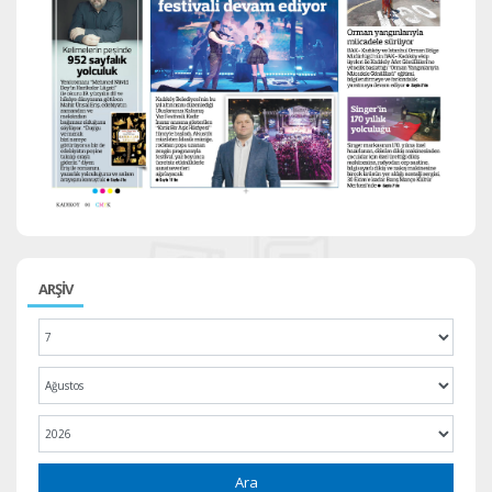
ARŞİV
Ara