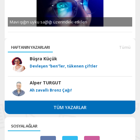
Mavi ışığın uyku sağlığı üzerindeki etkileri
HAFTANIN YAZARLARI
Tümü
Büşra Küçük
Devleşen “ben”ler, tükenen çiftler
Alper TURGUT
Ah zavallı Bronz Çağı!
TÜM YAZARLAR
SOSYAL AĞLAR