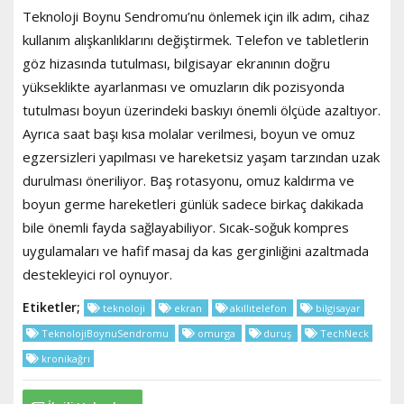
Teknoloji Boynu Sendromu’nu önlemek için ilk adım, cihaz
kullanım alışkanlıklarını değiştirmek. Telefon ve tabletlerin
göz hizasında tutulması, bilgisayar ekranının doğru
yükseklikte ayarlanması ve omuzların dik pozisyonda
tutulması boyun üzerindeki baskıyı önemli ölçüde azaltıyor.
Ayrıca saat başı kısa molalar verilmesi, boyun ve omuz
egzersizleri yapılması ve hareketsiz yaşam tarzından uzak
durulması öneriliyor. Baş rotasyonu, omuz kaldırma ve
boyun germe hareketleri günlük sadece birkaç dakikada
bile önemli fayda sağlayabiliyor. Sıcak-soğuk kompres
uygulamaları ve hafif masaj da kas gerginliğini azaltmada
destekleyici rol oynuyor.
Etiketler;
teknoloji
ekran
akıllıtelefon
bilgisayar
TeknolojiBoynuSendromu
omurga
duruş
TechNeck
kronikağrı