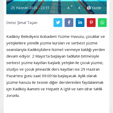
+
-
25 Haziran 2026 - 23:55
A
A
Yazdır
Deniz Şimal Taşan
Kadıköy Belediyesi Acıbadem Yüzme Havuzu, çocuklar ve
yetişkinlere yönelik yüzme kursları ve serbest yüzme
seanslarıyla Kadıköylülere hizmet vermeye kaldığı yerden
devam ediyor. 2 Mayıs’ta başlayan tadilatın bitmesiyle
serbest yüzme kayıtları başladı; yetişkin ile çocuk yüzme,
stüdyo ve çocuk jimnastik ders kayıtları ise 29 Haziran
Pazartesi günü saat 09.00’da başlayacak. Aylık olarak
yüzme havuzu ile tesisin diğer derslerinden faydalanmak
için Kadıköy ikameti ve Hepatit A IgM ve tam idrar tahlili
zorunlu.