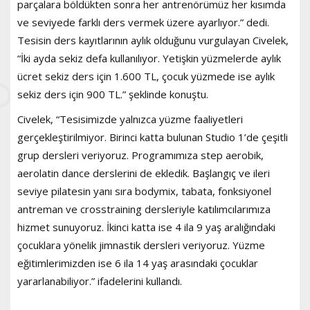
parçalara böldükten sonra her antrenörümüz her kısımda
ve seviyede farklı ders vermek üzere ayarlıyor.” dedi.
Tesisin ders kayıtlarının aylık olduğunu vurgulayan Civelek,
“İki ayda sekiz defa kullanılıyor. Yetişkin yüzmelerde aylık
ücret sekiz ders için 1.600 TL, çocuk yüzmede ise aylık
sekiz ders için 900 TL.” şeklinde konuştu.
Civelek, “Tesisimizde yalnızca yüzme faaliyetleri
gerçekleştirilmiyor. Birinci katta bulunan Studio 1’de çeşitli
grup dersleri veriyoruz. Programımıza step aerobik,
aerolatin dance derslerini de ekledik. Başlangıç ve ileri
seviye pilatesin yanı sıra bodymix, tabata, fonksiyonel
antreman ve crosstraining dersleriyle katılımcılarımıza
hizmet sunuyoruz. İkinci katta ise 4 ila 9 yaş aralığındaki
çocuklara yönelik jimnastik dersleri veriyoruz. Yüzme
eğitimlerimizden ise 6 ila 14 yaş arasındaki çocuklar
yararlanabiliyor.” ifadelerini kullandı.