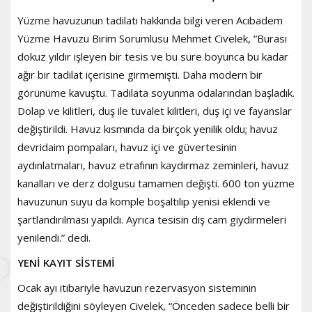
Yüzme havuzunun tadilatı hakkında bilgi veren Acıbadem
Yüzme Havuzu Birim Sorumlusu Mehmet Civelek, “Burası
dokuz yıldır işleyen bir tesis ve bu süre boyunca bu kadar
ağır bir tadilat içerisine girmemişti. Daha modern bir
görünüme kavuştu. Tadilata soyunma odalarından başladık.
Dolap ve kilitleri, duş ile tuvalet kilitleri, duş içi ve fayanslar
değiştirildi. Havuz kısmında da birçok yenilik oldu; havuz
devridaim pompaları, havuz içi ve güvertesinin
aydınlatmaları, havuz etrafının kaydırmaz zeminleri, havuz
kanalları ve derz dolgusu tamamen değişti. 600 ton yüzme
havuzunun suyu da komple boşaltılıp yenisi eklendi ve
şartlandırılması yapıldı. Ayrıca tesisin dış cam giydirmeleri
yenilendi.” dedi.
YENİ KAYIT SİSTEMİ
Ocak ayı itibariyle havuzun rezervasyon sisteminin
değiştirildiğini söyleyen Civelek, “Önceden sadece belli bir