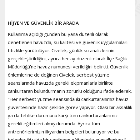
HİJYEN VE GÜVENLİK BİR ARADA
Kullanıma açıldığı günden bu yana düzenli olarak
denetlenen havuzda, su kalitesi ve güvenlik uygulamaları
titizlikle yürütülüyor. Civelek, günlük su analizlerinin
gerçekleştirildiğini, ayrıca her ay düzenli olarak İlçe Sağlık
Müdürlüğü’ne havuz numunesi verildiğini belirtti. Güvenlik
önlemlerine de değinen Civelek, serbest yüzme
seanslarında havuzda gerekli ekipmanlarla birlikte
cankurtaran bulundurmanın zorunlu olduğunu ifade ederek,
“Her serbest yüzme seansında iki cankurtaranımız havuz
güvertesinde hazır şekilde görev yapıyor. Olası bir aksaklık
ya da tehlike durumuna karşı tüm cankurtaranlarımız
gerekli eğitimleri almış durumda. Ayrıca tüm
antrenörlerimizin ilkyardım belgeleri bulunuyor ve bu
belgeler iki yılda bir yenilenen eğitimlerle güncelleniyor.”