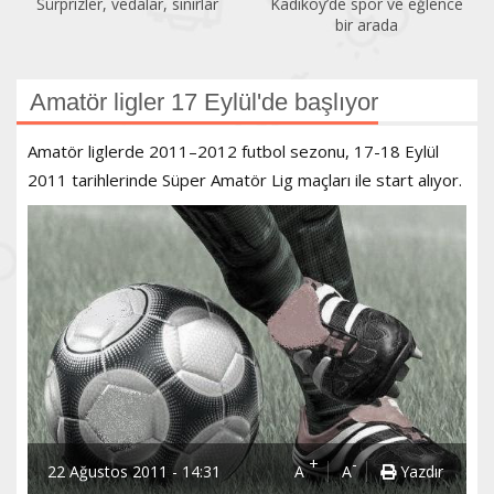
Sürprizler, vedalar, sınırlar
Kadıköy’de spor ve eğlence
bir arada
Amatör ligler 17 Eylül'de başlıyor
Amatör liglerde 2011–2012 futbol sezonu, 17-18 Eylül
2011 tarihlerinde Süper Amatör Lig maçları ile start alıyor.
+
-
22 Ağustos 2011 - 14:31
A
A
Yazdır