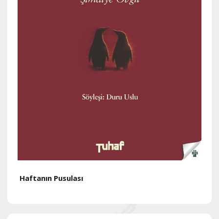
Haftanın Pusulası
H