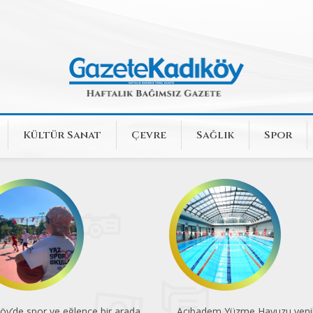
Kültür Sanat
Çevre
Sağlık
Spor
badem Yüzme Havuzu yenilendi
Dünya Kupası'nın 96 yıllık yolc