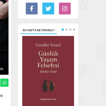
BU HAFTA NE YAPMALI ?
dır
li