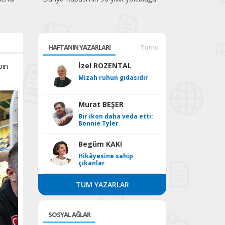
HAFTANIN YAZARLARI
Tümü
bin
İzel ROZENTAL
Mizah ruhun gıdasıdır
Murat BEŞER
Bir ikon daha veda etti:
Bonnie Tyler
Begüm KAKI
Hikâyesine sahip
çıkanlar
TÜM YAZARLAR
SOSYAL AĞLAR