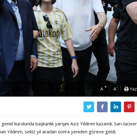
+
-
A
A
Yaz
nel kurulunda başkanlık yarışını Aziz Yıldırım kazandı. Sarı-lacivert
an Yıldırım, sekiz yıl aradan sonra yeniden göreve geldi.