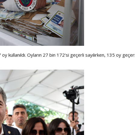
y kullanıldı. Oyların 27 bin 172'si geçerli sayılırken, 135 oy geçer