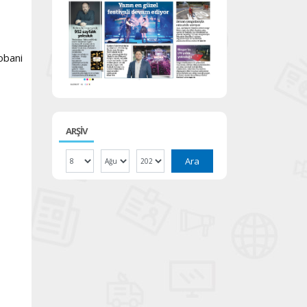
obani
ARŞİV
Ara