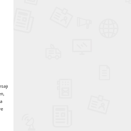
sajı
en,
na
ve