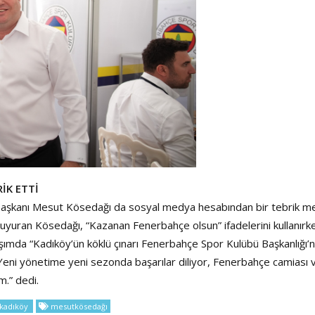
İK ETTİ
Başkanı Mesut Kösedağı da sosyal medya hesabından bir tebrik me
 duyuran Kösedağı, “Kazanan Fenerbahçe olsun” ifadelerini kullanırk
aşımda “Kadıköy’ün köklü çınarı Fenerbahçe Spor Kulübü Başkanlığı’
. Yeni yönetime yeni sezonda başarılar diliyor, Fenerbahçe camiası 
m.” dedi.
kadıköy
mesutkösedağı