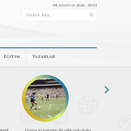
08 Ağustos 2026 - 01:03
Eğitim
Yazarlar
uluğu
Pedallar çevre için döndü
Engelsiz