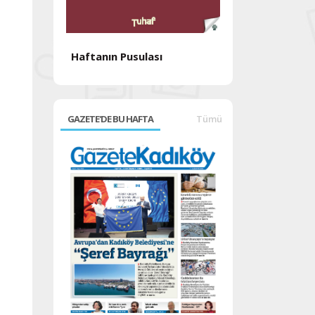
Haftanın Pusulası
Haftanın Pusul
GAZETE'DE BU HAFTA
Tümü