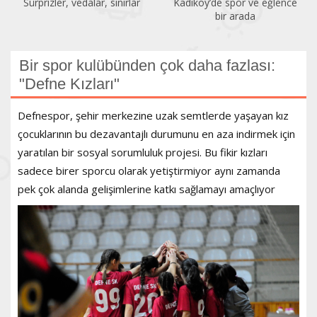
Kadıköy’de spor ve eğlence
Acıbadem Yüzme Havuzu
bir arada
yenilendi
Bir spor kulübünden çok daha fazlası:
"Defne Kızları"
Defnespor, şehir merkezine uzak semtlerde yaşayan kız
çocuklarının bu dezavantajlı durumunu en aza indirmek için
yaratılan bir sosyal sorumluluk projesi. Bu fikir kızları
sadece birer sporcu olarak yetiştirmiyor aynı zamanda
pek çok alanda gelişimlerine katkı sağlamayı amaçlıyor