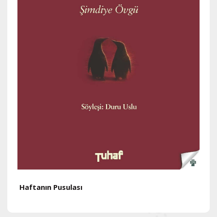
Haftanın Pusulası
H