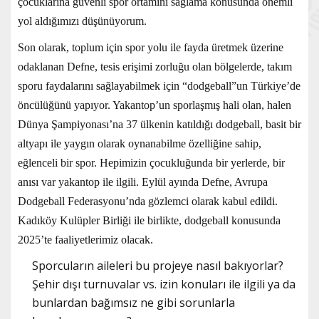
çocuklarına güvenli spor ortamını sağlama konusunda önemli
yol aldığımızı düşünüyorum.
Son olarak, toplum için spor yolu ile fayda üretmek üzerine
odaklanan Defne, tesis erişimi zorluğu olan bölgelerde, takım
sporu faydalarını sağlayabilmek için “dodgeball”un Türkiye’de
öncülüğünü yapıyor. Yakantop’un sporlaşmış hali olan, halen
Dünya Şampiyonası’na 37 ülkenin katıldığı dodgeball, basit bir
altyapı ile yaygın olarak oynanabilme özelliğine sahip,
eğlenceli bir spor. Hepimizin çocukluğunda bir yerlerde, bir
anısı var yakantop ile ilgili. Eylül ayında Defne, Avrupa
Dodgeball Federasyonu’nda gözlemci olarak kabul edildi.
Kadıköy Kulüpler Birliği ile birlikte, dodgeball konusunda
2025’te faaliyetlerimiz olacak.
Sporcuların aileleri bu projeye nasıl bakıyorlar?
Şehir dışı turnuvalar vs. izin konuları ile ilgili ya da
bunlardan bağımsız ne gibi sorunlarla