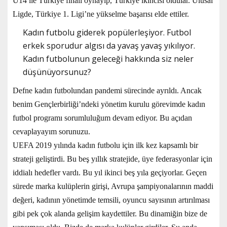
U14 ile Türkiye finali oynayıp, Türkiye ikincisi oldular. Ulusal
Ligde, Türkiye 1. Ligi’ne yükselme başarısı elde ettiler.
Kadın futbolu giderek popülerleşiyor. Futbol
erkek sporudur algısı da yavaş yavaş yıkılıyor.
Kadın futbolunun geleceği hakkında siz neler
düşünüyorsunuz?
Defne kadın futbolundan pandemi sürecinde ayrıldı. Ancak
benim Gençlerbirliği’ndeki yönetim kurulu görevimde kadın
futbol programı sorumluluğum devam ediyor. Bu açıdan
cevaplayayım sorunuzu.
UEFA 2019 yılında kadın futbolu için ilk kez kapsamlı bir
strateji geliştirdi. Bu beş yıllık stratejide, üye federasyonlar için
iddialı hedefler vardı. Bu yıl ikinci beş yıla geçiyorlar. Geçen
sürede marka kulüplerin girişi, Avrupa şampiyonalarının maddi
değeri, kadının yönetimde temsili, oyuncu sayısının artırılması
gibi pek çok alanda gelişim kaydettiler. Bu dinamiğin bize de