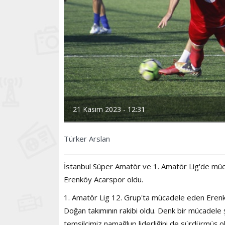
21 Kasım 2023 - 12:31
Türker Arslan
İstanbul Süper Amatör ve 1. Amatör Lig'de müca
Erenköy Acarspor oldu.
1. Amatör Lig 12. Grup'ta mücadele eden Erenkö
Doğan takımının rakibi oldu. Denk bir mücadele 
temsilcimiz namağlup liderliğini de sürdürmüş ol