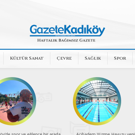
Kültür Sanat
Çevre
Sağlık
Spor
öy’de spor ve eğlence bir arada
Acıbadem Yüzme Havuzu yenil