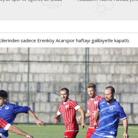
lerinden sadece Erenköy Acarspor haftayı galibiyetle kapattı.