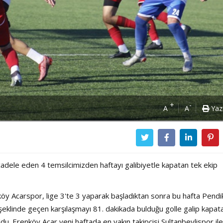
+
-
A
A
Yaz
dele eden 4 temsilcimizden haftayı galibiyetle kapatan tek ekip
y Acarspor, lige 3'te 3 yaparak başladıktan sonra bu hafta Pendi
şeklinde geçen karşılaşmayı 81. dakikada bulduğu golle galip kapat
du. Erenköy Acar yeni haftada en yakın takipçisi Sultanbeylispor ile