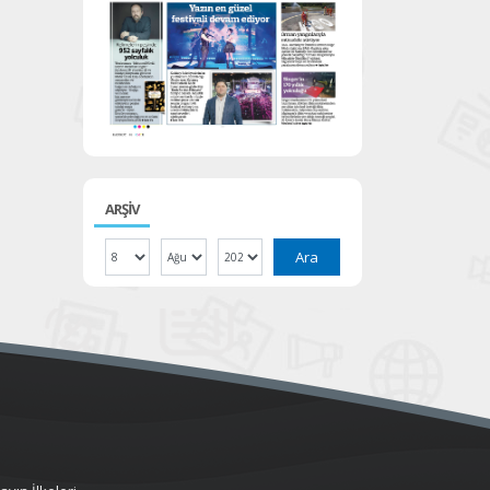
ARŞİV
Ara