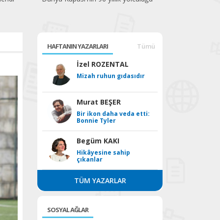
HAFTANIN YAZARLARI
Tümü
İzel ROZENTAL
Mizah ruhun gıdasıdır
Murat BEŞER
Bir ikon daha veda etti:
Bonnie Tyler
Begüm KAKI
Hikâyesine sahip
çıkanlar
TÜM YAZARLAR
SOSYAL AĞLAR