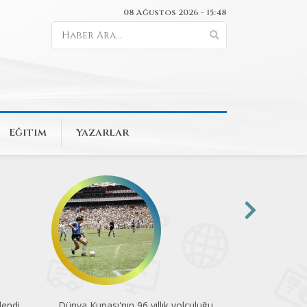
08 Ağustos 2026 - 15:48
Eğitim
Yazarlar
endi
Dünya Kupası'nın 96 yıllık yolculuğu
Pedalla