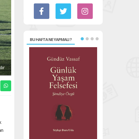
BU HAFTA NE YAPMALI ?
dır
k
an