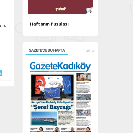
Haftanın Pusulası
 5.
Haftanın Pusul
GAZETE'DE BU HAFTA
Tümü
i