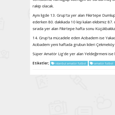
rakip olacak.
Aynı ligde 13. Grup'ta yer alan Fikirtepe Duml
ederken 80. dakikada 10 kişi kalan ekibimiz 87
sırada yer alan Fikirtepe hafta sonu Küçükbakk
14. Grup'ta mücadele eden Acıbadem ise Yakacık
Acıbadem yeni haftada grubun lideri Çekmeköy Ça
Süper Amatör Lig'de yer alan Yeldeğirmeni ise 
Etiketler;
istanbul amatör futbol
amatör futbol