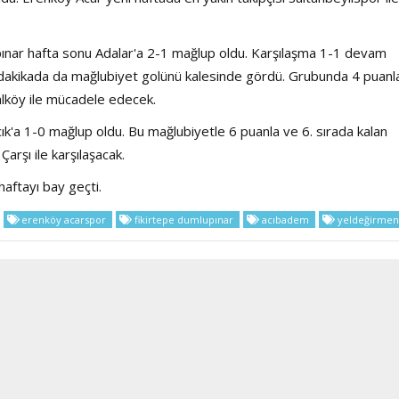
upınar hafta sonu Adalar'a 2-1 mağlup oldu. Karşılaşma 1-1 devam
Haftanın Sinevizyonu
Haftanın Pusulası
. dakikada da mağlubiyet golünü kalesinde gördü. Grubunda 4 puanla
alköy ile mücadele edecek.
'a 1-0 mağlup oldu. Bu mağlubiyetle 6 puanla ve 6. sırada kalan
rşı ile karşılaşacak.
haftayı bay geçti.
erenköy acarspor
fikirtepe dumlupınar
acıbadem
yeldeğirmen