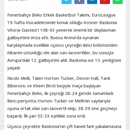
Fenerbahçe Beko Erkek Basketbol Takımı, EuroLeague
19. hafta mücadelesinde konuk olduğu Kosner Baskonia
Vitoria-Gasteiz’i 108-93 yenerek önemli bir deplasman
galibiyetine imza attı. Buesa Arena’da oynanan
karşılaşmada özellikle üçüncü çeyreğin ikinci bölümünden
itibaren üstünlüğü ele alan sarı-lacivertliler, bu sonuçla
Avrupa’daki 12. galibiyetini aldı. Baskonia ise 13. yenilgisini
yaşadı.
Nicolo Melli, Talen Horton-Tucker, Devon Hall, Tarık
Biberovic ve Khem Birch beşiyle maça başlayan
Fenerbahçe Beko, ilk çeyreği 28-24 geride tamamladı.
İkinci periyotta Horton-Tucker ve Melli’nin sayılarıyla
oyuna ortak olan sarı-lacivertli ekip, 38-39 öne geçmeyi
başardı. İlk yarı 53-53 eşitlikle sona erdi.
Üçüncü çeyrekte Baskonia’nın çift haneli fark yakalamasına