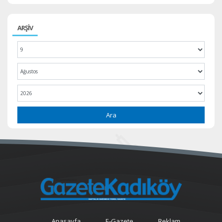
ARŞİV
Ara
Anasayfa
E-Gazete
Reklam