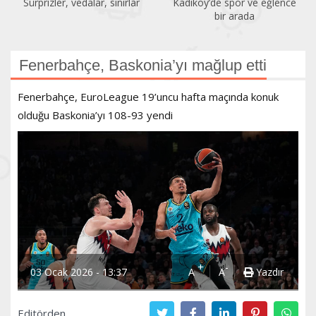
Sürprizler, vedalar, sınırlar
Kadıköy’de spor ve eğlence
bir arada
Fenerbahçe, Baskonia’yı mağlup etti
Fenerbahçe, EuroLeague 19’uncu hafta maçında konuk
olduğu Baskonia’yı 108-93 yendi
+
-
03 Ocak 2026 - 13:37
A
A
Yazdır
Editörden