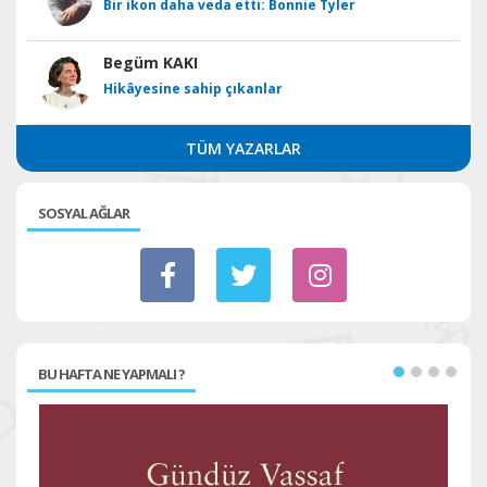
Bir ikon daha veda etti: Bonnie Tyler
Begüm KAKI
Hikâyesine sahip çıkanlar
TÜM YAZARLAR
SOSYAL AĞLAR
BU HAFTA NE YAPMALI ?