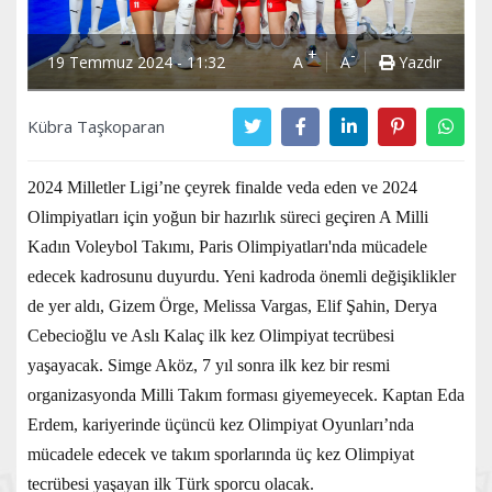
+
-
19 Temmuz 2024 - 11:32
A
A
Yazdır
Kübra Taşkoparan
2024 Milletler Ligi’ne çeyrek finalde veda eden ve 2024
Olimpiyatları için yoğun bir hazırlık süreci geçiren A Milli
Kadın Voleybol Takımı, Paris Olimpiyatları'nda mücadele
edecek kadrosunu duyurdu. Yeni kadroda önemli değişiklikler
de yer aldı, Gizem Örge, Melissa Vargas, Elif Şahin, Derya
Cebecioğlu ve Aslı Kalaç ilk kez Olimpiyat tecrübesi
yaşayacak. Simge Aköz, 7 yıl sonra ilk kez bir resmi
organizasyonda Milli Takım forması giyemeyecek. Kaptan Eda
Erdem, kariyerinde üçüncü kez Olimpiyat Oyunları’nda
mücadele edecek ve takım sporlarında üç kez Olimpiyat
tecrübesi yaşayan ilk Türk sporcu olacak.