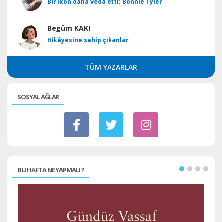
Bir ikon daha veda etti: Bonnie Tyler
Begüm KAKI
Hikâyesine sahip çıkanlar
TÜM YAZARLAR
SOSYAL AĞLAR
BU HAFTA NE YAPMALI ?