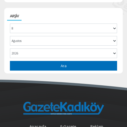
ARŞİV
Ara
Anasayfa
E-Gazete
Reklam