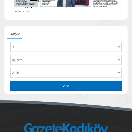
ARŞİV
Ara