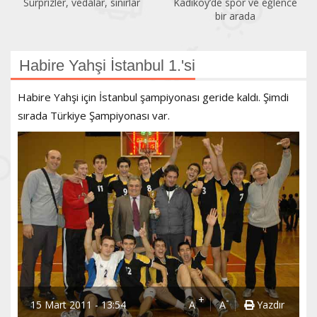
Sürprizler, vedalar, sınırlar
Kadıköy’de spor ve eğlence
bir arada
Habire Yahşi İstanbul 1.'si
Habire Yahşi için İstanbul şampiyonası geride kaldı. Şimdi
sırada Türkiye Şampiyonası var.
+
-
15 Mart 2011 - 13:54
A
A
Yazdır