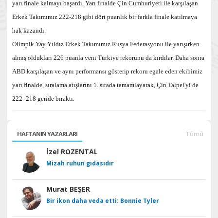
yarı finale kalmayı başardı. Yarı finalde Çin Cumhuriyeti ile karşılaşan
Erkek Takımımız 222-218 gibi dört puanlık bir farkla finale katılmaya
hak kazandı.
Olimpik Yay Yıldız Erkek Takımımız
Rusya Federasyonu ile yarışırken
almış oldukları 226 puanla yeni Türkiye rekorunu da kırdılar. Daha sonra
ABD karşılaşan ve aynı performansı gösterip rekoru egale eden ekibimiz
y
arı finalde, sıralama atışlarını 1. sırada tamamlayarak, Çin Taipei'yi de
222- 218 geride bıraktı.
HAFTANIN YAZARLARI
Tümü
İzel ROZENTAL
Mizah ruhun gıdasıdır
Murat BEŞER
Bir ikon daha veda etti: Bonnie Tyler