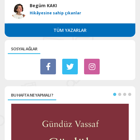
Begüm KAKI
Hikâyesine sahip çıkanlar
TÜM YAZARLAR
SOSYAL AĞLAR
BU HAFTA NE YAPMALI ?