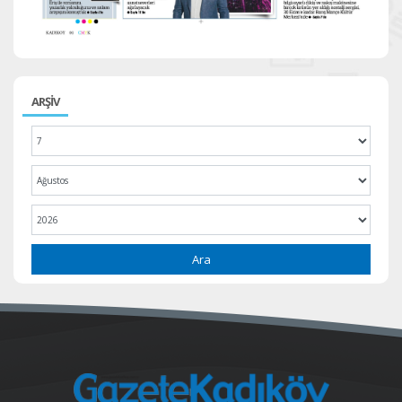
ARŞİV
Ara