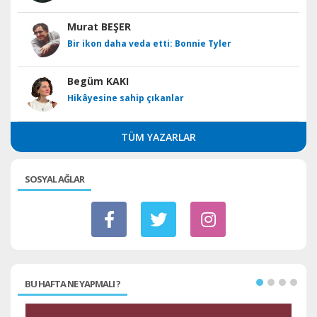
Murat BEŞER
Bir ikon daha veda etti: Bonnie Tyler
Begüm KAKI
Hikâyesine sahip çıkanlar
TÜM YAZARLAR
SOSYAL AĞLAR
BU HAFTA NE YAPMALI ?