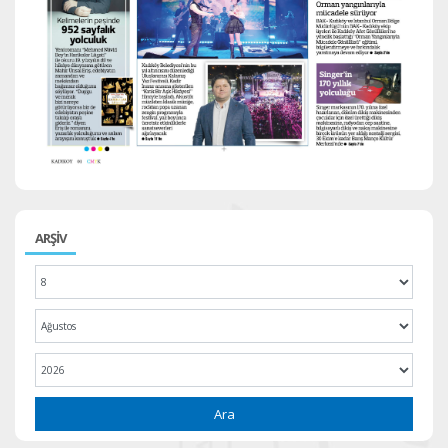
ARŞİV
Ara