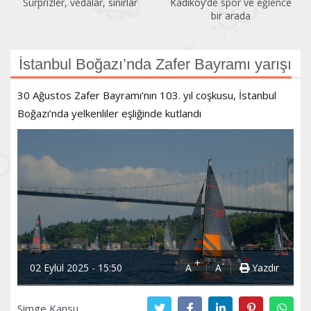
Kadıköy’de spor ve eğlence
Acıbadem Yüzme Havuzu
bir arada
yenilendi
İstanbul Boğazı’nda Zafer Bayramı yarışı
30 Ağustos Zafer Bayramı’nın 103. yıl coşkusu, İstanbul
Boğazı’nda yelkenliler eşliğinde kutlandı
+
-
02 Eylül 2025 - 15:50
A
A
Yazdır
Simge Kansu