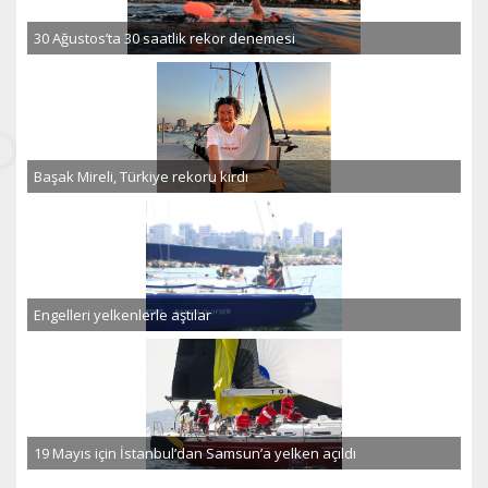
30 Ağustos’ta 30 saatlik rekor denemesi
Başak Mireli, Türkiye rekoru kırdı
Engelleri yelkenlerle aştılar
19 Mayıs için İstanbul’dan Samsun’a yelken açıldı