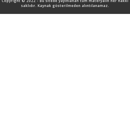
Copyright © 2022 - Bu sitede yayınlanan tüm materyalin her hakkı
saklıdır. Kaynak gösterilmeden alıntılanamaz.