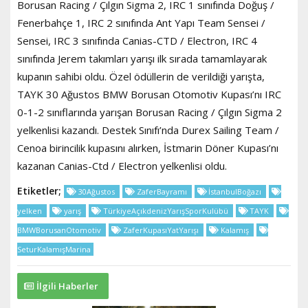
Borusan Racing / Çılgın Sigma 2, IRC 1 sınıfında Doğuş /
Fenerbahçe 1, IRC 2 sınıfında Ant Yapı Team Sensei /
Sensei, IRC 3 sınıfında Canias-CTD / Electron, IRC 4
sınıfında Jerem takımları yarışı ilk sırada tamamlayarak
kupanın sahibi oldu. Özel ödüllerin de verildiği yarışta,
TAYK 30 Ağustos BMW Borusan Otomotiv Kupası’nı IRC
0-1-2 sınıflarında yarışan Borusan Racing / Çılgın Sigma 2
yelkenlisi kazandı. Destek Sınıfı’nda Durex Sailing Team /
Cenoa birincilik kupasını alırken, İstmarin Döner Kupası’nı
kazanan Canias-Ctd / Electron yelkenlisi oldu.
Etiketler;
30Ağustos
ZaferBayramı
İstanbulBoğazı
yelken
yarış
TürkiyeAçıkdenizYarışSporKulübü
TAYK
BMWBorusanOtomotiv
ZaferKupasıYatYarışı
Kalamış
SeturKalamışMarina
İlgili Haberler