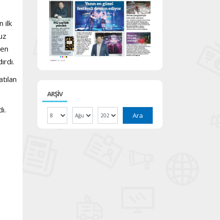
 ilk
uz
yen
dırdı.
atılan
ARŞİV
dı.
Ara