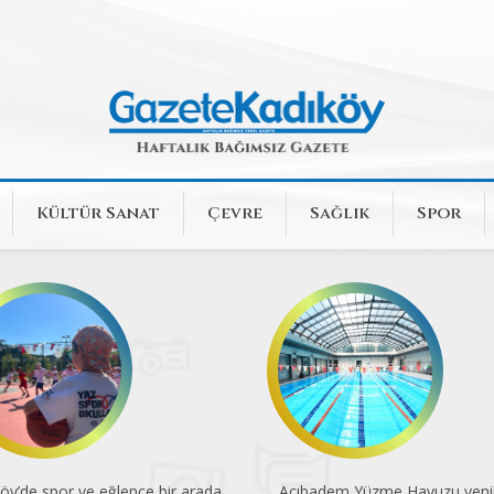
Kültür Sanat
Çevre
Sağlık
Spor
badem Yüzme Havuzu yenilendi
Dünya Kupası'nın 96 yıllık yolc