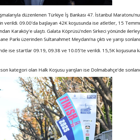
lışmalarıyla düzenlenen Türkiye İş Bankası 47. İstanbul Maratonu’nun
 için verildi. 09.00’da başlayan 42K koşusunda ise atletler, 15 Temm
lundan Karaköy’e ulaştı. Galata Köprüsü’nden Sirkeci yönünde ilerle
ülhane Parkı üzerinden Sultanahmet Meydanı’na çıktı ve yarışı sonlan
nde ise startlar 09.19, 09.38 ve 10.05’te verildi. 15,5K koşusuna k
 son kategori olan Halk Koşusu yarışları ise Dolmabahçe’de sonlan