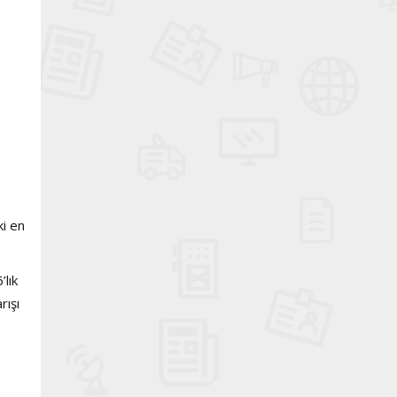
ki en
’lık
rışı