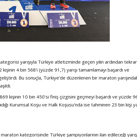
tegorisi yarışıyla Türkiye atletizminde geçen yılın ardından tekrar
2 kişinin 4 bin 568’i (yüzde 91,7) yarışı tamamlamayı başardı ve
 geliştirdi. Bu sonuçla, Türkiye’de düzenlenen bir maraton yarışında
şıldı.
69 kişinin 10 bin 450’si finiş çizgisini geçmeyi başardı ve yüzde 96
madığı Kurumsal Koşu ve Halk Koşusu’nda ise tahminen 23 bin kişi ya
maraton kategorisinde Türkiye şampiyonlarının ilan edileceği yarış