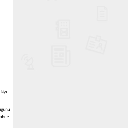
rkiye
luğunu
sahne