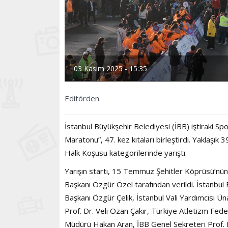
03 Kasım 2025 - 15:35
Editörden
İstanbul Büyükşehir Belediyesi (İBB) iştiraki Sp
Maratonu”, 47. kez kıtaları birleştirdi. Yaklaşık
Halk Koşusu kategorilerinde yarıştı.
Yarışın startı, 15 Temmuz Şehitler Köprüsü’nün
Başkanı Özgür Özel tarafından verildi. İstanbul 
Başkanı Özgür Çelik, İstanbul Vali Yardımcısı Ün
Prof. Dr. Veli Ozan Çakır, Türkiye Atletizm Fe
Müdürü Hakan Aran, İBB Genel Sekreteri Prof. 