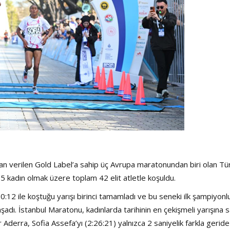
ndan verilen Gold Label’a sahip üç Avrupa maratonundan biri olan Tü
5 kadın olmak üzere toplam 42 elit atletle koşuldu.
:12 ile koştuğu yarışı birinci tamamladı ve bu seneki ilk şampiyon
adı. İstanbul Maratonu, kadınlarda tarihinin en çekişmeli yarışına 
er Aderra, Sofia Assefa’yı (2:26:21) yalnızca 2 saniyelik farkla geride