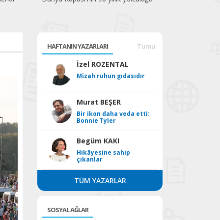
HAFTANIN YAZARLARI
Tümü
İzel ROZENTAL
Mizah ruhun gıdasıdır
Murat BEŞER
Bir ikon daha veda etti:
Bonnie Tyler
Begüm KAKI
Hikâyesine sahip
çıkanlar
TÜM YAZARLAR
SOSYAL AĞLAR