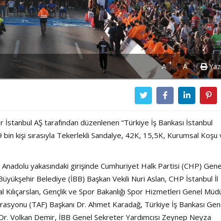
+
-
A
A
Yaz
or İstanbul AŞ tarafından düzenlenen “Türkiye İş Bankası İstanbul
 39 bin kişi sırasıyla Tekerlekli Sandalye, 42K, 15,5K, Kurumsal Koşu
 Anadolu yakasındaki girişinde Cumhuriyet Halk Partisi (CHP) Gene
Büyükşehir Belediye (İBB) Başkan Vekili Nuri Aslan, CHP İstanbul İl
al Kılıçarslan, Gençlik ve Spor Bakanlığı Spor Hizmetleri Genel Müd
derasyonu (TAF) Başkanı Dr. Ahmet Karadağ, Türkiye İş Bankası Gen
Dr. Volkan Demir, İBB Genel Sekreter Yardımcısı Zeynep Neyza