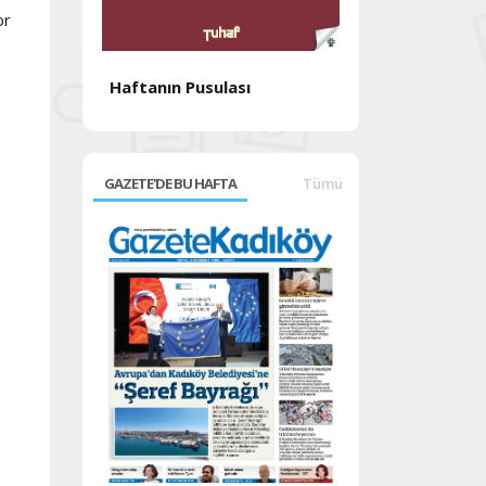
or
Haftanın Pusulası
Haftanın Pusul
GAZETE'DE BU HAFTA
Tümü