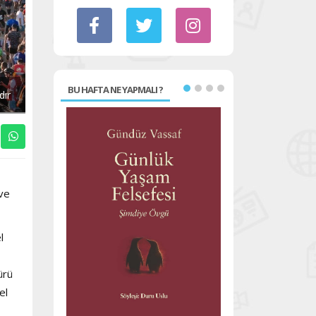
BU HAFTA NE YAPMALI ?
dır
 ve
l
ürü
el