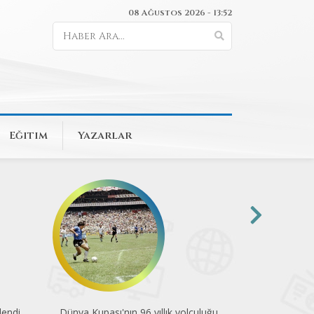
08 Ağustos 2026 - 13:52
Eğitim
Yazarlar
uluğu
Pedallar çevre için döndü
Engelsiz