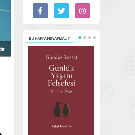
BU HAFTA NE YAPMALI ?
dır
.
,
a,