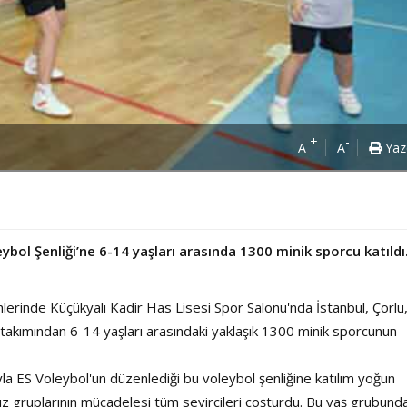
+
-
A
A
Yaz
eybol Şenliği’ne 6-14 yaşları arasında 1300 minik sporcu katıldı
hlerinde Küçükyalı Kadir Has Lisesi Spor Salonu'nda İstanbul, Çorlu
takımından 6-14 yaşları arasındaki yaklaşık 1300 minik sporcunun
a ES Voleybol'un düzenlediği bu voleybol şenliğine katılım yoğun
kız gruplarının mücadelesi tüm seyircileri coşturdu. Bu yaş grubund