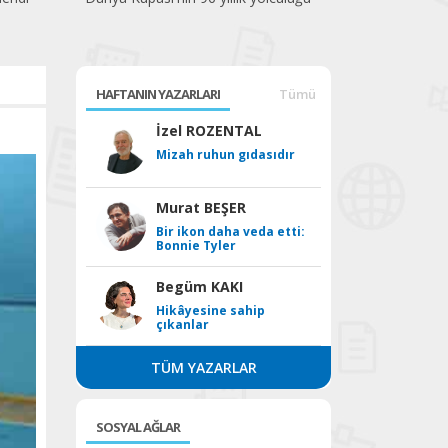
HAFTANIN YAZARLARI
Tümü
İzel ROZENTAL
Mizah ruhun gıdasıdır
Murat BEŞER
Bir ikon daha veda etti:
Bonnie Tyler
Begüm KAKI
Hikâyesine sahip
çıkanlar
TÜM YAZARLAR
SOSYAL AĞLAR