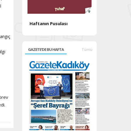
l
Haftanın Pusulası
Haftanın Pusul
langıç
GAZETE'DE BU HAFTA
Tümü
lgi
görev
di.