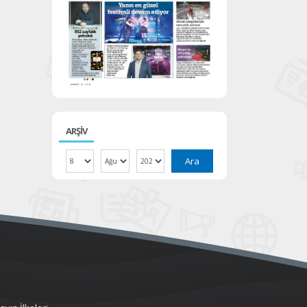
ARŞİV
Ara