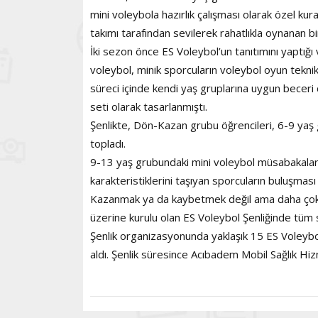
mini voleybola hazırlık çalışması olarak özel ku
takımı tarafından sevilerek rahatlıkla oynanan bir
İki sezon önce ES Voleybol’un tanıtımını yaptı
voleybol, minik sporcuların voleybol oyun tekn
süreci içinde kendi yaş gruplarına uygun becer
seti olarak tasarlanmıştı.
Şenlikte, Dön-Kazan grubu öğrencileri, 6-9 yaş 
topladı.
9-13 yaş grubundaki mini voleybol müsabakaları öz
karakteristiklerini taşıyan sporcuların buluşmas
Kazanmak ya da kaybetmek değil ama daha çok ş
üzerine kurulu olan ES Voleybol Şenliğinde tüm 
Şenlik organizasyonunda yaklaşık 15 ES Voleybo
aldı. Şenlik süresince Acıbadem Mobil Sağlık Hizm