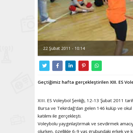
22 Şubat 2011 - 10:14
Geçtiğimiz hafta gerçekleştirilen XIII. ES Vol
XIII. ES Voleybol Şenliği, 12-13 Şubat 2011 tari
Bursa ve Tekirdağ'dan gelen 146 kulüp ve okul 
katılımı ile gerçekleşti.
Voleybolu yaygınlaştırmak ve sevdirmek amacıyl
olurken, özellikle 6-9 yaş grubundaki erkek ve 