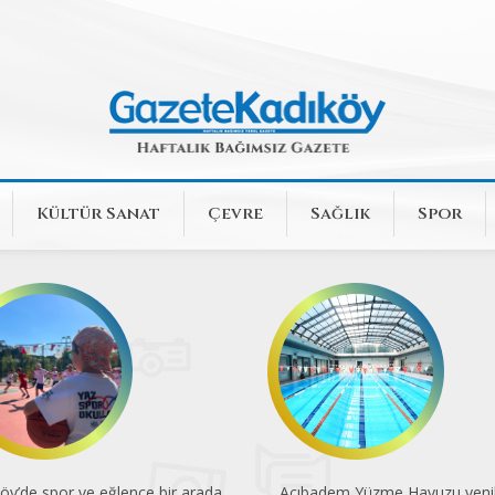
Kültür Sanat
Çevre
Sağlık
Spor
öy’de spor ve eğlence bir arada
Acıbadem Yüzme Havuzu yenil