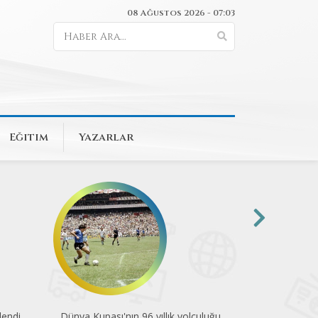
08 Ağustos 2026 - 07:03
Eğitim
Yazarlar
endi
Dünya Kupası'nın 96 yıllık yolculuğu
Pedalla