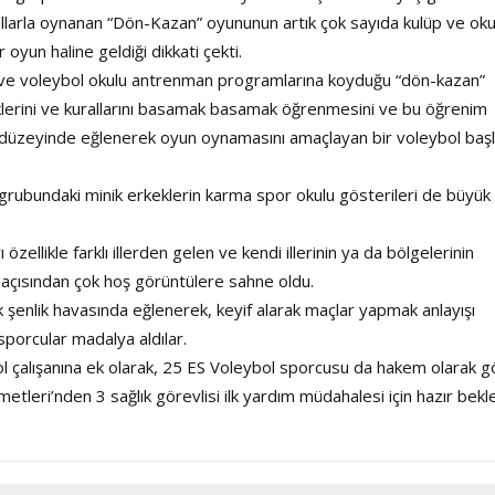
rallarla oynanan “Dön-Kazan” oyununun artık çok sayıda kulüp ve oku
 oyun haline geldiği dikkati çekti.
Haftanın Sinevizyonu
Haftanın Pusulası
ğı ve voleybol okulu antrenman programlarına koyduğu “dön-kazan”
iklerini ve kurallarını basamak basamak öğrenmesini ve bu öğrenim
i düzeyinde eğlenerek oyun oynamasını amaçlayan bir voleybol baş
grubundaki minik erkeklerin karma spor okulu gösterileri de büyük i
ellikle farklı illerden gelen ve kendi illerinin ya da bölgelerinin
ı açısından çok hoş görüntülere sahne oldu.
enlik havasında eğlenerek, keyif alarak maçlar yapmak anlayışı
sporcular madalya aldılar.
l çalışanına ek olarak, 25 ES Voleybol sporcusu da hakem olarak 
etleri’nden 3 sağlık görevlisi ilk yardım müdahalesi için hazır bekle