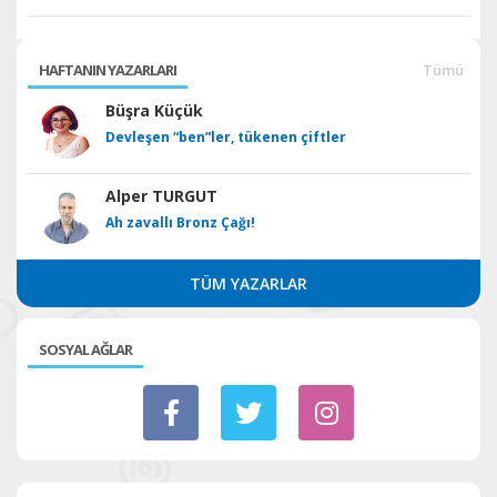
HAFTANIN YAZARLARI
Tümü
Büşra Küçük
Devleşen “ben”ler, tükenen çiftler
Alper TURGUT
Ah zavallı Bronz Çağı!
TÜM YAZARLAR
SOSYAL AĞLAR