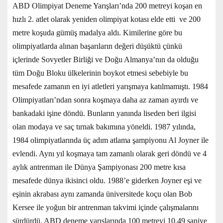
ABD Olimpiyat Deneme Yarışları’nda 200 metreyi koşan en
hızlı 2. atlet olarak yeniden olimpiyat kotası elde etti ve 200
metre koşuda gümüş madalya aldı. Kimilerine göre bu
olimpiyatlarda alınan başarıların değeri düşüktü çünkü
içlerinde Sovyetler Birliği ve Doğu Almanya’nın da olduğu
tüm Doğu Bloku ülkelerinin boykot etmesi sebebiyle bu
mesafede zamanın en iyi atletleri yarışmaya katılmamıştı. 1984
Olimpiyatları’ndan sonra koşmaya daha az zaman ayırdı ve
bankadaki işine döndü. Bunların yanında liseden beri ilgisi
olan modaya ve saç tırnak bakımına yöneldi. 1987 yılında,
1984 olimpiyatlarında üç adım atlama şampiyonu Al Joyner ile
evlendi. Aynı yıl koşmaya tam zamanlı olarak geri döndü ve 4
aylık antrenman ile Dünya Şampiyonası 200 metre kısa
mesafede dünya ikisinci oldu. 1988’e giderken Joyner eşi ve
eşinin akrabası aynı zamanda üniversitede koçu olan Bob
Kersee ile yoğun bir antrenman takvimi içinde çalışmalarını
sürdürdü. ABD deneme yarışlarında 100 metreyi 10.49 saniye