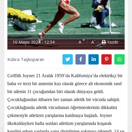
+
-
10 Mayıs 2024 - 12:34
A
A
Yazdır
Kübra Taşkoparan
Griffith Joyner 21 Aralık 1959’da Kaliforniya’da elektrikçi bir
baba ve terzi bir annenin kızı olarak görece alt ekonomik sınıf
bir ailenin 11 çocuğundan biri olarak dünyaya geldi.
Çocukluğundan itibaren her zaman atletik bir vücuda sahipti.
Çocukluğunda atletik vücudunun öğretmenlerinin dikkatini
çekmesiyle atletizm yarışlarına katılmaya başladı. Joyner
ilkokuldayken hafta sonları atletizm yarışlarında koşarak
kendini erken yaşlarda yarış disiplinine sokmayı öğrendi. 14 ve