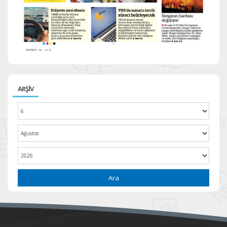
ARŞİV
Ara