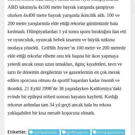
ABD takımıyla 4x100 metre bayrak yarışında şampiyon
olurken 4x400 metre bayrak yarışında ikincilik aldı. 100 ve
200 metre yarışlarında elde ettiği rekorlar günümüzde hala
kırılmadı. Olimpiyatlardan 1 yıl sonra sporu bıraktığını ilan etti
ve oyunculuk, oyuncak bebek tasarımı ve büyük tutkusu
modaya yöneldi. Griffith Joyner’ın 100 metre ve 200 metrede
elde ettiği rekorlar elbette onu tek başına bir ikon yapmaya
yeterdi ancak onun uzun tırnakları, ilginç kıyafetleri, tavrı ve
tarzı ile dönemin dergilerinin ve gazetelerinin en çok merak
edilen sporcusu olması da sportif başarıları kadar önemli ve
ikonikti. 21 Eylül 1998’de 38 yaşındayken Kaliforniya’daki
evinde bir epilepsi nöbeti sonrası hayatını kaybetti. Kırdığı
rekorun ardından tam 34 yıl geçti ancak hala bu rekora
yaklaşabilen bir kısa mesafe koşucusu olmadı.
Etiketler;
olimpikikonlar
griffithjoyner
olimpiyatrekoru