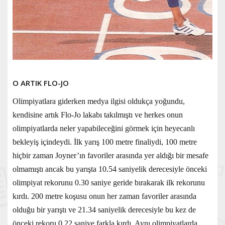
O ARTIK FLO-JO
Olimpiyatlara giderken medya ilgisi oldukça yoğundu,
kendisine artık Flo-Jo lakabı takılmıştı ve herkes onun
olimpiyatlarda neler yapabileceğini görmek için heyecanlı
bekleyiş içindeydi. İlk yarış 100 metre finaliydi, 100 metre
hiçbir zaman Joyner’ın favoriler arasında yer aldığı bir mesafe
olmamıştı ancak bu yarışta 10.54 saniyelik derecesiyle önceki
olimpiyat rekorunu 0.30 saniye geride bırakarak ilk rekorunu
kırdı. 200 metre koşusu onun her zaman favoriler arasında
olduğu bir yarıştı ve 21.34 saniyelik derecesiyle bu kez de
önceki rekoru 0.22 saniye farkla kırdı. Aynı olimpiyatlarda