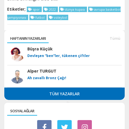
Etiketler;
spor
2022
dünya kupası
avrupa basketbol
şampiyonası
futbol
voleybol
HAFTANIN YAZARLARI
Tümü
Büşra Küçük
Devleşen “ben”ler, tükenen çiftler
Alper TURGUT
Ah zavallı Bronz Çağı!
TÜM YAZARLAR
SOSYAL AĞLAR