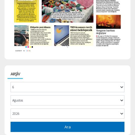
ARŞİV
Ara