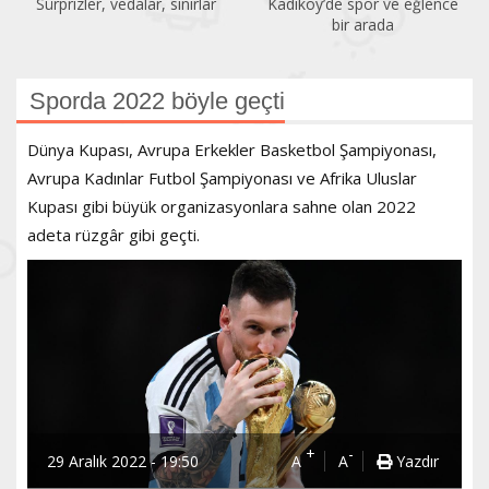
Kadıköy’de spor ve eğlence
Acıbadem Yüzme Havuzu
bir arada
yenilendi
Sporda 2022 böyle geçti
Dünya Kupası, Avrupa Erkekler Basketbol Şampiyonası,
Avrupa Kadınlar Futbol Şampiyonası ve Afrika Uluslar
Kupası gibi büyük organizasyonlara sahne olan 2022
adeta rüzgâr gibi geçti.
+
-
29 Aralık 2022 - 19:50
A
A
Yazdır