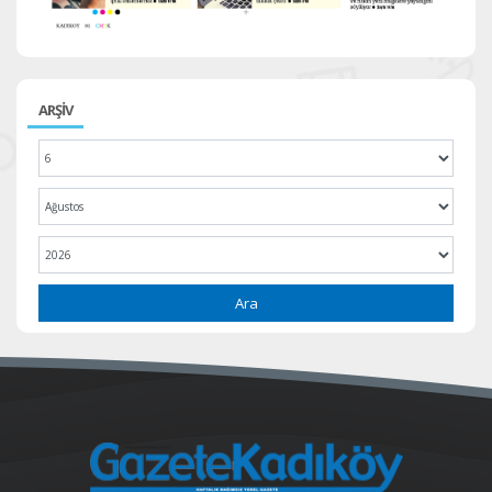
ARŞİV
Ara