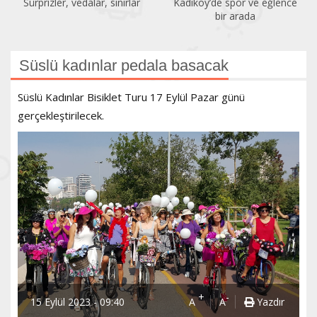
Sürprizler, vedalar, sınırlar
Kadıköy’de spor ve eğlence
bir arada
Süslü kadınlar pedala basacak
Süslü Kadınlar Bisiklet Turu 17 Eylül Pazar günü
gerçekleştirilecek.
+
-
15 Eylül 2023 - 09:40
A
A
Yazdır