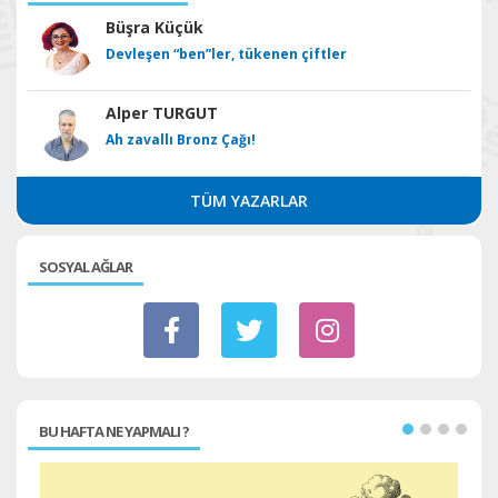
Büşra Küçük
Devleşen “ben”ler, tükenen çiftler
Alper TURGUT
Ah zavallı Bronz Çağı!
TÜM YAZARLAR
SOSYAL AĞLAR
BU HAFTA NE YAPMALI ?