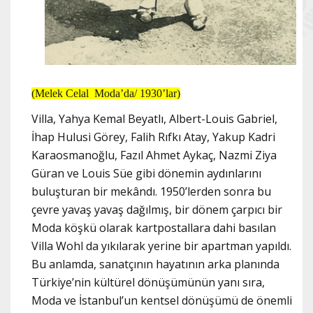
(Melek Celal Moda’da/ 1930’lar)
Villa, Yahya Kemal Beyatlı, Albert-Louis Gabriel,
İhap Hulusi Görey, Falih Rıfkı Atay, Yakup Kadri
Karaosmanoğlu, Fazıl Ahmet Aykaç, Nazmi Ziya
Güran ve Louis Süe gibi dönemin aydınlarını
buluşturan bir mekândı. 1950’lerden sonra bu
çevre yavaş yavaş dağılmış, bir dönem çarpıcı bir
Moda köşkü olarak kartpostallara dahi basılan
Villa Wohl da yıkılarak yerine bir apartman yapıldı.
Bu anlamda, sanatçının hayatının arka planında
Türkiye’nin kültürel dönüşümünün yanı sıra,
Moda ve İstanbul’un kentsel dönüşümü de önemli