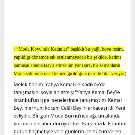
( “Moda Koyu'nda Kadınlar" başlıklı bu yağlı boya resim,
yapıldığı dönemde sık rastlanmayacak bir şekilde, kadını
kamusal alanda tasvir etmesinin yanı sıra, bir zamanların
Moda sahilinde nasıl denize girildiğine dair de fikir veriyor)
Melek hanım, Yahya Kemal ile Kadıköy’de
tanışmasını şöyle anlatmış: “Yahya Kemal Bey’le
İstanbul’un işgal senelerinde tanışmıştım. Kemal
Bey, merhum kocam Celâl Bey’in arkadaşı idi. Yeni
evliydik. Bir gün Moda Burnu’nda ağacın altında
kocamla beraber duruyorduk. Karşımızda İstanbul
bütün haşmetiyle ve o günlerin içe hüzün veren