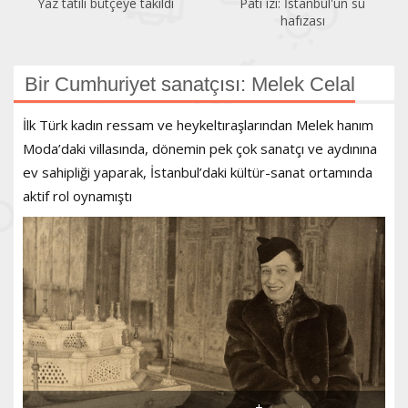
Pati izi: İstanbul'un su
Bir gezginin gözünden
hafızası
Kadıköy
Bir Cumhuriyet sanatçısı: Melek Celal
İlk Türk kadın ressam ve heykeltıraşlarından Melek hanım
Moda’daki villasında, dönemin pek çok sanatçı ve aydınına
ev sahipliği yaparak, İstanbul’daki kültür-sanat ortamında
aktif rol oynamıştı
+
-