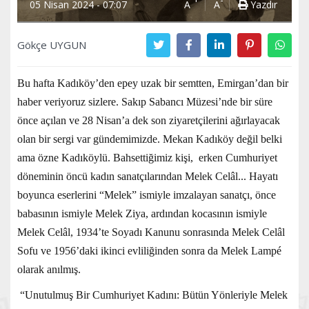
05 Nisan 2024 - 07:07
A
A
Yazdır
Gökçe UYGUN
Bu hafta Kadıköy’den epey uzak bir semtten, Emirgan’dan bir
haber veriyoruz sizlere. Sakıp Sabancı Müzesi’nde bir süre
önce açılan ve 28 Nisan’a dek son ziyaretçilerini ağırlayacak
olan bir sergi var gündemimizde. Mekan Kadıköy değil belki
ama özne Kadıköylü. Bahsettiğimiz kişi,
erken Cumhuriyet
döneminin öncü kadın sanatçılarından Melek Celâl... Hayatı
boyunca eserlerini “Melek” ismiyle imzalayan sanatçı, önce
babasının ismiyle Melek Ziya, ardından kocasının ismiyle
Melek Celâl, 1934’te Soyadı Kanunu sonrasında Melek Celâl
Sofu ve 1956’daki ikinci evliliğinden sonra da Melek Lampé
olarak anılmış.
“
Unutulmuş Bir Cumhuriyet Kadını: Bütün Yönleriyle Melek