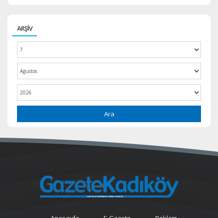
ARŞİV
Ara
Anasayfa
E-Gazete
Reklam