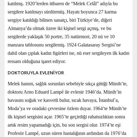
katılmış. 1920’lerden itibaren de “Melek Celâl” adıyla bu
sergilere katılmayı sürdürmüş. Hayatı boyunca 27 karma
sergiye katıldığı bilinen sanatçı, biri Türkiye’de, diğeri
Almanya’da olmak üzere iki kişisel sergi açmış, ve bu
sergilerde yaklaşık 50 portre, 35 natürmort, 20 nü ve 10
manzara tablosunu sergilemiş. 1924 Galatasaray Sergisi’ne
dahil olan çıplak kadın figürleri ise, nü eser sergileyen ilk kadın
ressam olduğuna işaret ediyor.
DOKTORUYLA EVLENİYOR
Melek hanım, sağlık sorunları sebebiyle sıkça gittiği Münih’te,
doktoru Arno Eduard Lampé ile evlenir 1946’da. Münih’in
havasını soğuk ve kasvetli bulur, sıcak havaya, İstanbul’a,
Moda’ya ve oradaki çevresine özlem duyar. 1964’te Münih’te
ilk kişisel sergisini açar. 1965’te geçirdiği rahatsızlıktan sonra
artık resim yapamadığı için, bu son sergisi olur. 1974’te eşi
Profesör Lampé, uzun süren hastalığının ardından da 1976’da