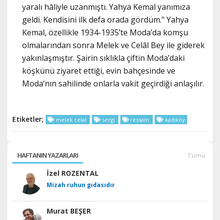
yaralı hâliyle uzanmıştı. Yahya Kemal yanımıza
geldi. Kendisini ilk defa orada gördüm." Yahya
Kemal, özellikle 1934-1935’te Moda’da komşu
olmalarından sonra Melek ve Celâl Bey ile giderek
yakınlaşmıştır. Şairin sıklıkla çiftin Moda’daki
köşkünü ziyaret ettiği, evin bahçesinde ve
Moda’nın sahilinde onlarla vakit geçirdiği anlaşılır.
Etiketler;
melek celal
sergi
ressam
kadıköy
HAFTANIN YAZARLARI
Tümü
İzel ROZENTAL
Mizah ruhun gıdasıdır
Murat BEŞER