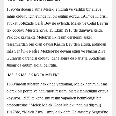
1896’da doğan Fatma Melek, eğitimli ve varlıklı bir aileye
sahip olduğu için evinde iyi bir eğitim gördü. 1917’de Kıbrıslı
avukat Sofuzade Celâl Bey ile evlendi. Melek ve Celâl Bey’in
tek çocuğu Mustafa Ziya, 15 Ekim 1918’de dünyaya geldi.
Pek çok kaynakta Melek’in ilk resim derslerini asker
ressamlardan biri olan dayısı Kâzım Bey’den aldığı, ardından
İnâs Sanâyî-i Nefîse Mektebi’ne devam ettiği ve Nazmi Ziya
Güran’ın öğrencisi olduğu, daha sonra da Paris’te, Académie
Julian’da eğitim aldığı belirtilir.
“MELEK MELEK KOCA MELEK”
1930’lardan itibaren hakkında yazılanlar, Melek hanımın, esas
olarak bir portre ve natürmort ressamı olarak tanındığını ortaya
koyuyor. 1935’te kendisini resim yaparken betimlediği bir
otoportresine “Melek Melek Koca Melek” notunu düşmüş.
1917’de, “Melek Ziya” ismiyle ilk defa Galatasaray Sergisi’ne