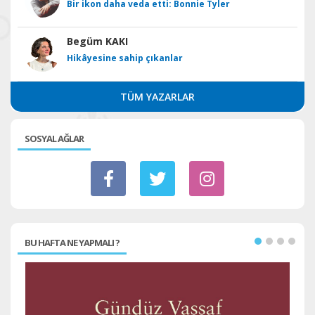
Bir ikon daha veda etti: Bonnie Tyler
Begüm KAKI
Hikâyesine sahip çıkanlar
TÜM YAZARLAR
SOSYAL AĞLAR
BU HAFTA NE YAPMALI ?